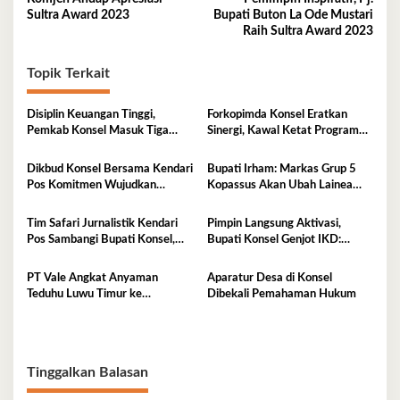
pos
Sultra Award 2023
Bupati Buton La Ode Mustari
Raih Sultra Award 2023
Topik Terkait
Disiplin Keuangan Tinggi,
Forkopimda Konsel Eratkan
Pemkab Konsel Masuk Tiga
Sinergi, Kawal Ketat Program
Besar Se-Sultra dan Raih
Strategis Nasional
Penghargaan PT Taspen
Dikbud Konsel Bersama Kendari
Bupati Irham: Markas Grup 5
Pos Komitmen Wujudkan
Kopassus Akan Ubah Lainea
Pendidikan Berkualitas untuk
Jadi Kota Kecil, Dorong
Semua
Perekonomian Tumbuh
Tim Safari Jurnalistik Kendari
Pimpin Langsung Aktivasi,
Signifikan
Pos Sambangi Bupati Konsel,
Bupati Konsel Genjot IKD:
Bahas Sinergi dan Arah
Wujud Pelayanan Cepat Tanpa
Pembangunan
Kertas
PT Vale Angkat Anyaman
Aparatur Desa di Konsel
Teduhu Luwu Timur ke
Dibekali Pemahaman Hukum
Panggung Nasional, Dekranas
Beri Apresiasi
Tinggalkan Balasan