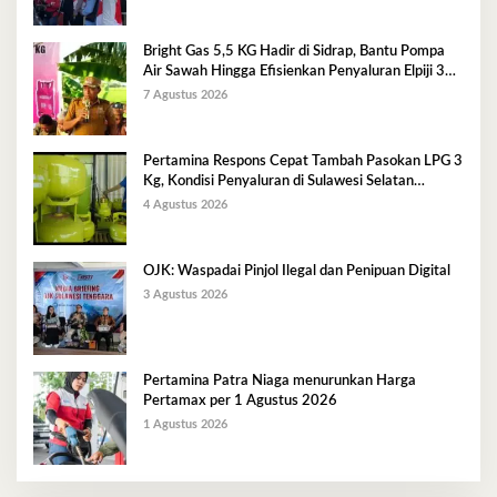
Bright Gas 5,5 KG Hadir di Sidrap, Bantu Pompa
Air Sawah Hingga Efisienkan Penyaluran Elpiji 3
Kg
7 Agustus 2026
Pertamina Respons Cepat Tambah Pasokan LPG 3
Kg, Kondisi Penyaluran di Sulawesi Selatan
Berlangsung Kondusif
4 Agustus 2026
OJK: Waspadai Pinjol Ilegal dan Penipuan Digital
3 Agustus 2026
Pertamina Patra Niaga menurunkan Harga
Pertamax per 1 Agustus 2026
1 Agustus 2026