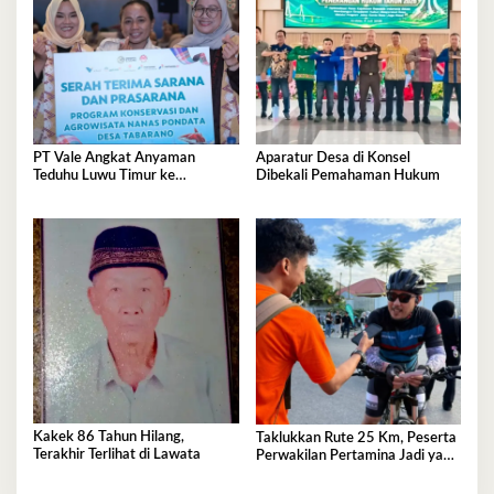
PT Vale Angkat Anyaman
Aparatur Desa di Konsel
Teduhu Luwu Timur ke
Dibekali Pemahaman Hukum
Panggung Nasional, Dekranas
Beri Apresiasi
Kakek 86 Tahun Hilang,
​Taklukkan Rute 25 Km, Peserta
Terakhir Terlihat di Lawata
Perwakilan Pertamina Jadi yang
Tercepat di Kendari Pos Fun
Bike 2026