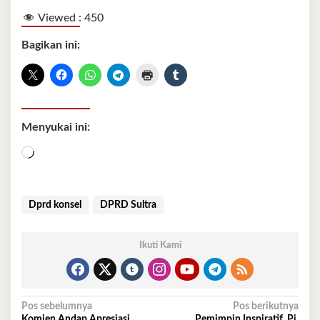
Viewed :
450
Bagikan ini:
Menyukai ini:
Memuat...
Dprd konsel
DPRD Sultra
Ikuti Kami
Navigasi
Pos sebelumnya
Pos berikutnya
Komjen Andap Apresiasi
Pemimpin Inspiratif, Pj.