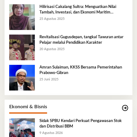
Hilirisasi Cakalang Sultra: Menguatkan Nilai
Tambah, Investasi, dan Ekonomi Maritim
Berkelanjutan
25 Agustus 2025
Revitalisasi Gugusdepan, tangkal Tawuran antar
Pelajar melalui Pendidikan Karakter
20 Agustus 2025
Amran Sulaiman, KKSS Bersama Pemerintahan
Prabowo-Gibran
25 Juni 2025
Ekonomi & Bisnis
Sidak SPBU Kendari Perkuat Pengawasan Stok
dan Distribusi BBM
9 Agustus 2026