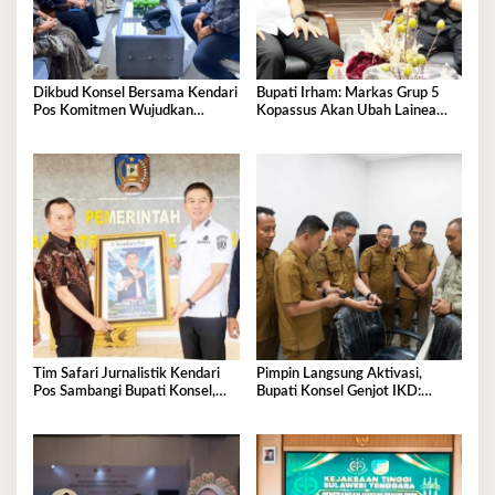
Dikbud Konsel Bersama Kendari
Bupati Irham: Markas Grup 5
Pos Komitmen Wujudkan
Kopassus Akan Ubah Lainea
Pendidikan Berkualitas untuk
Jadi Kota Kecil, Dorong
Semua
Perekonomian Tumbuh
Signifikan
Tim Safari Jurnalistik Kendari
Pimpin Langsung Aktivasi,
Pos Sambangi Bupati Konsel,
Bupati Konsel Genjot IKD:
Bahas Sinergi dan Arah
Wujud Pelayanan Cepat Tanpa
Pembangunan
Kertas