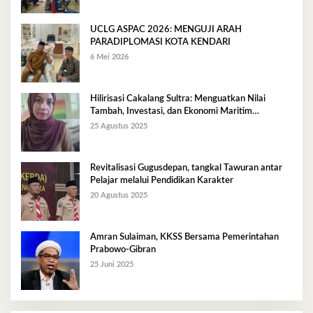
UCLG ASPAC 2026: MENGUJI ARAH
PARADIPLOMASI KOTA KENDARI
6 Mei 2026
Hilirisasi Cakalang Sultra: Menguatkan Nilai
Tambah, Investasi, dan Ekonomi Maritim
Berkelanjutan
25 Agustus 2025
Revitalisasi Gugusdepan, tangkal Tawuran antar
Pelajar melalui Pendidikan Karakter
20 Agustus 2025
Amran Sulaiman, KKSS Bersama Pemerintahan
Prabowo-Gibran
25 Juni 2025