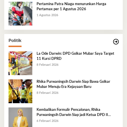
Pertamina Patra Niaga menurunkan Harga
Pertamax per 1 Agustus 2026
1 Agustus 2026
Politik
La Ode Darwin: DPD Golkar Mubar Saya Target
11 Kursi DPRD
8 Februari 2026
Rhika Purwaningsih Darwin Siap Bawa Golkar
Mubar Menuju Era Kejayaan Baru
8 Februari 2026
Kembalikan Formulir Pencalonan, Rhika
Purwaningsih Darwin Siap jadi Ketua DPD II
Golkar Mubar
6 Februari 2026