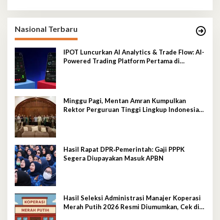
Nasional Terbaru
IPOT Luncurkan AI Analytics & Trade Flow: AI-
Powered Trading Platform Pertama di
Indonesia
Minggu Pagi, Mentan Amran Kumpulkan
Rektor Perguruan Tinggi Lingkup Indonesia
Timur, Perkuat Inovasi Pertanian
Hasil Rapat DPR‑Pemerintah: Gaji PPPK
Segera Diupayakan Masuk APBN
Hasil Seleksi Administrasi Manajer Koperasi
Merah Putih 2026 Resmi Diumumkan, Cek di
Sini