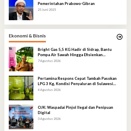
Pemerintahan Prabowo-Gibran
25 Juni 2025
Ekonomi & Bisnis
Bright Gas 5,5 KG Hadir di Sidrap, Bantu
Pompa Air Sawah Hingga Efisienkan
Penyaluran Elpiji 3 Kg
7 Agustus 2026
Pertamina Respons Cepat Tambah Pasokan
LPG 3 Kg, Kondisi Penyaluran di Sulawesi
Selatan Berlangsung Kondusif
4 Agustus 2026
OJK: Waspadai Pinjol Ilegal dan Penipuan
Digital
3 Agustus 2026