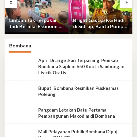
«
»
Limbah Tak Terpakai
Bright Gas 5,5 KG Hadir
Jadi Bernilai Ekonomi,
di Sidrap, Bantu Pompa
KKN UHO Olah Kelapa
Air Sawah Hingga
Jadi Asap Cair dan
Efisienkan Penyaluran
Briket
Elpiji 3 Kg
Bombana
April Ditargetkan Terpasang, Pemkab
Bombana Siapkan 650 Kuota Sambungan
Listrik Gratis
Bupati Bombana Resmikan Puskesmas
Poleang
Pangdam Letakan Batu Pertama
Pembangunan Makodim di Bombana
Mall Pelayanan Publik Bombana Dipuji