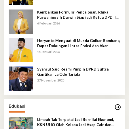
Kembalikan Formulir Pencalonan, Rhika
Purwaningsih Darwin Siap jadi Ketua DPD II
Golkar Mubar
6 Februari 2026
Heryanto Menguat di Musda Golkar Bombana,
Dapat Dukungan Lintas Fraksi dan Akar
Rumput
14 Januari 2026
Syahrul Said Resmi Pimpin DPRD Sultra
Gantikan La Ode Tariala
27 November 2025
Edukasi
Limbah Tak Terpakai Jadi Bernilai Ekonomi,
KKN UHO Olah Kelapa Jadi Asap Cair dan