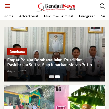
Lewati
ke
konten
Home
Advertorial
Hukum & Kriminal
Evergreen
Sult
Bombana
Empat Pelajar Bombana Jalani Pusdiklat
Paskibraka Sultra, Siap Kibarkan Merah Putih
4 Agustus 2026