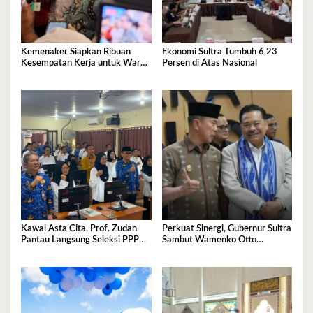
Kemenaker Siapkan Ribuan
Ekonomi Sultra Tumbuh 6,23
Kesempatan Kerja untuk Warga
Persen di Atas Nasional
Sultra
Kawal Asta Cita, Prof. Zudan
Perkuat Sinergi, Gubernur Sultra
Pantau Langsung Seleksi PPPK
Sambut Wamenko Otto
Kemensos di BKN Kendari
Hasibuan