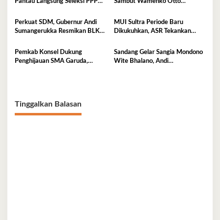
Pantau Langsung Seleksi PPPK
Sambut Wamenko Otto
Kemensos di BKN Kendari
Hasibuan
Perkuat SDM, Gubernur Andi
MUI Sultra Periode Baru
Sumangerukka Resmikan BLK
Dikukuhkan, ASR Tekankan
Buteng
Jaga Kemurnian Masjid dan
Perkuat Persatuan
Pemkab Konsel Dukung
Sandang Gelar Sangia Mondono
Penghijauan SMA Garuda,
Wite Bhalano, Andi
Serahkan 450 Bibit Tanaman
Sumangerukka Janji Jaga
Bunga
Warisan Budaya dan Persatuan
Bumi Anoa
Tinggalkan Balasan