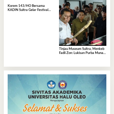
Bumi Anoa
Korem 143/HO Bersama
KADIN Sultra Gelar Festival
Rakyat 2026, 300 UMKM
Ramaikan Nobar Semifinal Piala
Dunia
Tinjau Museum Sultra, Menkeb
Fadli Zon: Lukisan Purba Muna
Resmi Jadi Tertua di Dunia