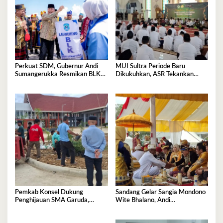
Perkuat SDM, Gubernur Andi
MUI Sultra Periode Baru
Sumangerukka Resmikan BLK
Dikukuhkan, ASR Tekankan
Buteng
Jaga Kemurnian Masjid dan
Perkuat Persatuan
Pemkab Konsel Dukung
Sandang Gelar Sangia Mondono
Penghijauan SMA Garuda,
Wite Bhalano, Andi
Serahkan 450 Bibit Tanaman
Sumangerukka Janji Jaga
Bunga
Warisan Budaya dan Persatuan