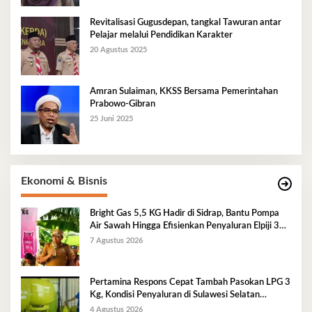
Revitalisasi Gugusdepan, tangkal Tawuran antar
Pelajar melalui Pendidikan Karakter
20 Agustus 2025
Amran Sulaiman, KKSS Bersama Pemerintahan
Prabowo-Gibran
25 Juni 2025
Ekonomi & Bisnis
Bright Gas 5,5 KG Hadir di Sidrap, Bantu Pompa
Air Sawah Hingga Efisienkan Penyaluran Elpiji 3
Kg
7 Agustus 2026
Pertamina Respons Cepat Tambah Pasokan LPG 3
Kg, Kondisi Penyaluran di Sulawesi Selatan
Berlangsung Kondusif
4 Agustus 2026