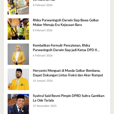
8 Februari 2026
Rhika Purwaningsih Darwin Siap Bawa Golkar
Mubar Menuju Era Kejayaan Baru
8 Februari 2026
Kembalikan Formulir Pencalonan, Rhika
Purwaningsih Darwin Siap jadi Ketua DPD II
Golkar Mubar
6 Februari 2026
Heryanto Menguat di Musda Golkar Bombana,
Dapat Dukungan Lintas Fraksi dan Akar Rumput
14 Januari 2026
Syahrul Said Resmi Pimpin DPRD Sultra Gantikan
La Ode Tariala
27 November 2025