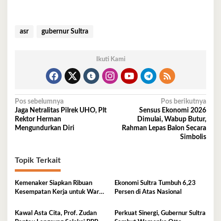
asr
gubernur Sultra
Ikuti Kami
Navigasi
Pos sebelumnya
Pos berikutnya
Jaga Netralitas Pilrek UHO, Plt
Sensus Ekonomi 2026
pos
Rektor Herman
Dimulai, Wabup Butur,
Mengundurkan Diri
Rahman Lepas Balon Secara
Simbolis
Topik Terkait
Kemenaker Siapkan Ribuan
Ekonomi Sultra Tumbuh 6,23
Kesempatan Kerja untuk Warga
Persen di Atas Nasional
Sultra
Kawal Asta Cita, Prof. Zudan
Perkuat Sinergi, Gubernur Sultra