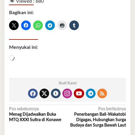
Viewed :
680
Bagikan ini:
Menyukai ini:
Memuat...
Ikuti Kami
Navigasi
Pos sebelumnya
Pos berikutnya
Menag Dijadwalkan Buka
Penerbangan Bali-Wakatobi
pos
MTQ XXXI Sultra di Konawe
Digagas, Hubungkan Surga
Budaya dan Surga Bawah Laut