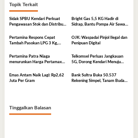
Topik Terkait
Sidak SPBU Kendari Perkuat
Bright Gas 5,5 KG Hadir di
Pengawasan Stok dan Distribusi
Sidrap, Bantu Pompa Air Sawah
BBM
Hingga Efisienkan Penyaluran
Elpiji 3 Kg
Pertamina Respons Cepat
OJK: Waspadai Pinjol Ilegal dan
Tambah Pasokan LPG 3 Kg,
Penipuan Digital
Kondisi Penyaluran di Sulawesi
Selatan Berlangsung Kondusif
Pertamina Patra Niaga
Telkomsel Perluas Jangkauan
menurunkan Harga Pertamax
5G, Dorong Kendari Menuju
per 1 Agustus 2026
Kota Digital
Emas Antam Naik Lagi: Rp2,62
Bank Sultra Buka 50.537
Juta Per Gram
Rekening Simpel, Tanam Budaya
Menabung Sejak Dini
Tinggalkan Balasan