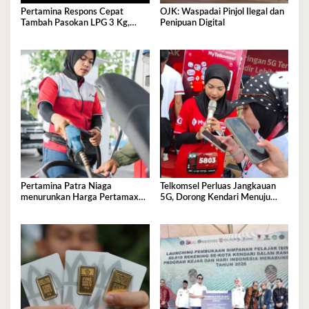
Pertamina Respons Cepat
OJK: Waspadai Pinjol Ilegal dan
Tambah Pasokan LPG 3 Kg,
Penipuan Digital
Kondisi Penyaluran di Sulawesi
Selatan Berlangsung Kondusif
Pertamina Patra Niaga
Telkomsel Perluas Jangkauan
menurunkan Harga Pertamax
5G, Dorong Kendari Menuju
per 1 Agustus 2026
Kota Digital