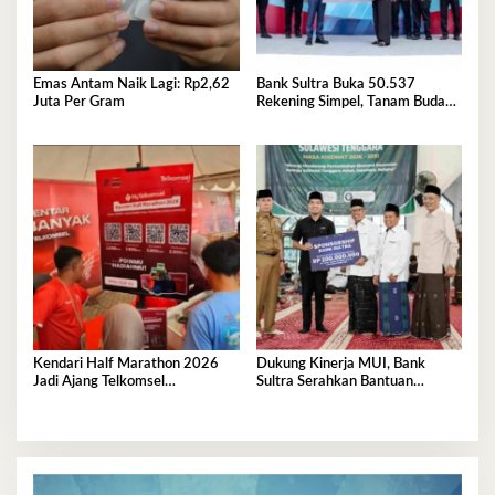
Emas Antam Naik Lagi: Rp2,62
Bank Sultra Buka 50.537
Juta Per Gram
Rekening Simpel, Tanam Budaya
Menabung Sejak Dini
Kendari Half Marathon 2026
Dukung Kinerja MUI, Bank
Jadi Ajang Telkomsel
Sultra Serahkan Bantuan
Perkenalkan Ekosistem Digital
Operasional Rp200 Juta
Terintegrasi