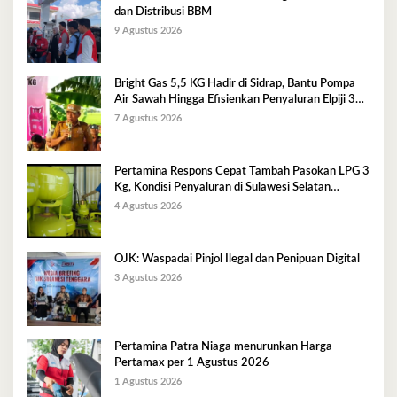
dan Distribusi BBM
9 Agustus 2026
Bright Gas 5,5 KG Hadir di Sidrap, Bantu Pompa
Air Sawah Hingga Efisienkan Penyaluran Elpiji 3
Kg
7 Agustus 2026
Pertamina Respons Cepat Tambah Pasokan LPG 3
Kg, Kondisi Penyaluran di Sulawesi Selatan
Berlangsung Kondusif
4 Agustus 2026
OJK: Waspadai Pinjol Ilegal dan Penipuan Digital
3 Agustus 2026
Pertamina Patra Niaga menurunkan Harga
Pertamax per 1 Agustus 2026
1 Agustus 2026