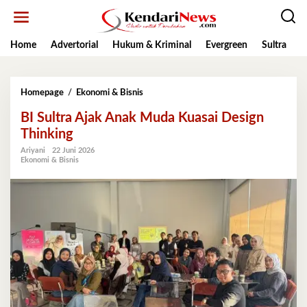
Lewati
ke
konten
Home
Advertorial
Hukum & Kriminal
Evergreen
Sultra
K
BI
Homepage
/
Ekonomi & Bisnis
Sultra
BI Sultra Ajak Anak Muda Kuasai Design
Ajak
Anak
Thinking
Muda
Ariyani
22 Juni 2026
Kuasai
Ekonomi & Bisnis
Design
Thinking