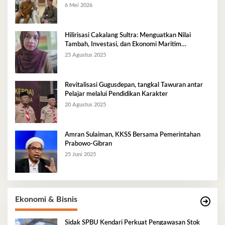
6 Mei 2026
Hilirisasi Cakalang Sultra: Menguatkan Nilai
Tambah, Investasi, dan Ekonomi Maritim
Berkelanjutan
25 Agustus 2025
Revitalisasi Gugusdepan, tangkal Tawuran antar
Pelajar melalui Pendidikan Karakter
20 Agustus 2025
Amran Sulaiman, KKSS Bersama Pemerintahan
Prabowo-Gibran
25 Juni 2025
Ekonomi & Bisnis
Sidak SPBU Kendari Perkuat Pengawasan Stok