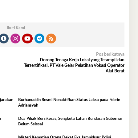
Ikuti Kami
Pos berikutnya
Dorong Tenaga Kerja Lokal yang Terampil dan
Tersertifikasi, PT Vale Gelar Pelatihan Vokasi Operator
Alat Berat
njarakan
Burhanuddin Resmi Nonaktifkan Status Jaksa pada Febrie
Adriansyah
a
Dua Pihak Bersikeras, Sengketa Lahan Bundaran Gubernur
Belum Selesai
Misteri Kematian Orang Dekat Eks Jampidsus: Polisi