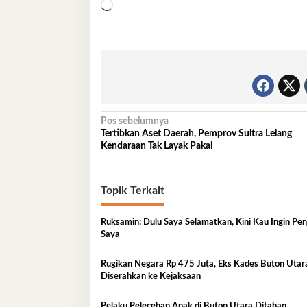
Memuat...
Navigasi
Pos sebelumnya
Tertibkan Aset Daerah, Pemprov Sultra Lelang
pos
Kendaraan Tak Layak Pakai
Topik Terkait
Ruksamin: Dulu Saya Selamatkan, Kini Kau Ingin Pe
Saya
Rugikan Negara Rp 475 Juta, Eks Kades Buton Utar
Diserahkan ke Kejaksaan
Pelaku Pelecehan Anak di Buton Utara Ditahan