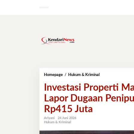
Lewati
ke
konten
Investasi
Homepage
/
Hukum & Kriminal
Properti
Investasi Properti M
Mangkrak:
Warga
Lapor Dugaan Penip
Kendari
Lapor
Rp415 Juta
Dugaan
Penipuan
dan
Ariyani
24 Juni 2026
Hukum & Kriminal
Penggelapan
Dana
Rp415