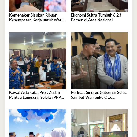
Kemenaker Siapkan Ribuan
Ekonomi Sultra Tumbuh 6,23
Kesempatan Kerja untuk Warga
Persen di Atas Nasional
Sultra
Kawal Asta Cita, Prof. Zudan
Perkuat Sinergi, Gubernur Sultra
Pantau Langsung Seleksi PPPK
Sambut Wamenko Otto
Kemensos di BKN Kendari
Hasibuan