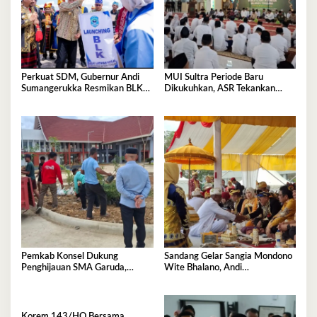
Perkuat SDM, Gubernur Andi
MUI Sultra Periode Baru
Sumangerukka Resmikan BLK
Dikukuhkan, ASR Tekankan
Buteng
Jaga Kemurnian Masjid dan
Perkuat Persatuan
Pemkab Konsel Dukung
Sandang Gelar Sangia Mondono
Penghijauan SMA Garuda,
Wite Bhalano, Andi
Serahkan 450 Bibit Tanaman
Sumangerukka Janji Jaga
Bunga
Warisan Budaya dan Persatuan
Bumi Anoa
Korem 143/HO Bersama