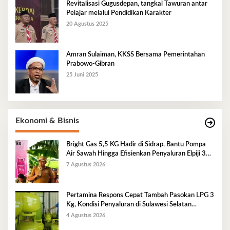
Revitalisasi Gugusdepan, tangkal Tawuran antar
Pelajar melalui Pendidikan Karakter
20 Agustus 2025
Amran Sulaiman, KKSS Bersama Pemerintahan
Prabowo-Gibran
25 Juni 2025
Ekonomi & Bisnis
Bright Gas 5,5 KG Hadir di Sidrap, Bantu Pompa
Air Sawah Hingga Efisienkan Penyaluran Elpiji 3
Kg
7 Agustus 2026
Pertamina Respons Cepat Tambah Pasokan LPG 3
Kg, Kondisi Penyaluran di Sulawesi Selatan
Berlangsung Kondusif
4 Agustus 2026