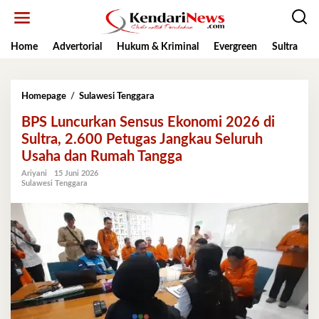
Lewati
ke
konten
Home
Advertorial
Hukum & Kriminal
Evergreen
Sultra
K
BPS
Homepage
/
Sulawesi Tenggara
Luncurkan
BPS Luncurkan Sensus Ekonomi 2026 di
Sensus
Ekonomi
Sultra, 2.600 Petugas Jangkau Seluruh
2026
Usaha dan Rumah Tangga
di
Sultra,
Ariyani
15 Juni 2026
Sulawesi Tenggara
2.600
Petugas
Jangkau
Seluruh
Usaha
dan
Rumah
Tangga