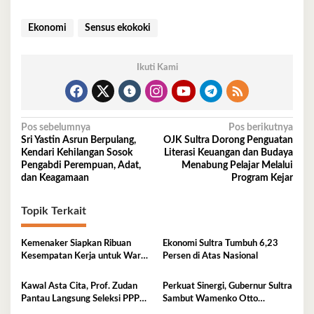
Ekonomi
Sensus ekokoki
Ikuti Kami
Navigasi
Pos sebelumnya
Pos berikutnya
Sri Yastin Asrun Berpulang,
OJK Sultra Dorong Penguatan
pos
Kendari Kehilangan Sosok
Literasi Keuangan dan Budaya
Pengabdi Perempuan, Adat,
Menabung Pelajar Melalui
dan Keagamaan
Program Kejar
Topik Terkait
Kemenaker Siapkan Ribuan
Ekonomi Sultra Tumbuh 6,23
Kesempatan Kerja untuk Warga
Persen di Atas Nasional
Sultra
Kawal Asta Cita, Prof. Zudan
Perkuat Sinergi, Gubernur Sultra
Pantau Langsung Seleksi PPPK
Sambut Wamenko Otto
Kemensos di BKN Kendari
Hasibuan