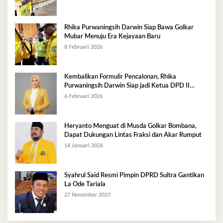
Rhika Purwaningsih Darwin Siap Bawa Golkar
Mubar Menuju Era Kejayaan Baru
8 Februari 2026
Kembalikan Formulir Pencalonan, Rhika
Purwaningsih Darwin Siap jadi Ketua DPD II
Golkar Mubar
6 Februari 2026
Heryanto Menguat di Musda Golkar Bombana,
Dapat Dukungan Lintas Fraksi dan Akar Rumput
14 Januari 2026
Syahrul Said Resmi Pimpin DPRD Sultra Gantikan
La Ode Tariala
27 November 2025