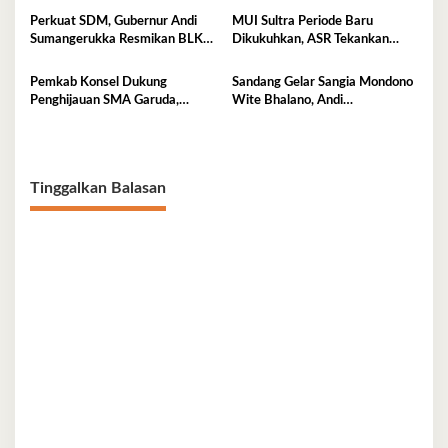
Perkuat SDM, Gubernur Andi
MUI Sultra Periode Baru
Sumangerukka Resmikan BLK
Dikukuhkan, ASR Tekankan
Buteng
Jaga Kemurnian Masjid dan
Perkuat Persatuan
Pemkab Konsel Dukung
Sandang Gelar Sangia Mondono
Penghijauan SMA Garuda,
Wite Bhalano, Andi
Serahkan 450 Bibit Tanaman
Sumangerukka Janji Jaga
Bunga
Warisan Budaya dan Persatuan
Bumi Anoa
Tinggalkan Balasan