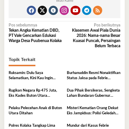
Ikuti Kami
Navigasi
Pos sebelumnya
Pos berikutnya
Tekan Angka Kematian DBD,
Klasemen Awal Piala Dunia
pos
PT Vale Gencarkan Edukasi
2026: Nama‑nama Besar
Warga Desa Puubenua Kolaka
Kuasai Puncak, Persaingan
Belum Terbaca
Topik Terkait
Ruksamin: Dulu Saya
Burhanuddin Resmi Nonaktifkan
Selamatkan, Kini Kau Ingin
Status Jaksa pada Febrie
Penjarakan Saya
Adriansyah
Rugikan Negara Rp 475 Juta,
Dua Pihak Bersikeras, Sengketa
Eks Kades Buton Utara
Lahan Bundaran Gubernur
Diserahkan ke Kejaksaan
Belum Selesai
Pelaku Pelecehan Anak di Buton
Misteri Kematian Orang Dekat
Utara Ditahan
Eks Jampidsus: Polisi Geledah
Jejak, Belum Ada Kesimpulan
Polres Kolaka Tangkap Lima
Mundur dari Kasus Febrie