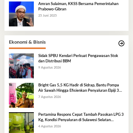
Amran Sulaiman, KKSS Bersama Pemerintahan
Prabowo-Gibran
25 Juni 2025
Ekonomi & Bisnis
Sidak SPBU Kendari Perkuat Pengawasan Stok
dan Distribusi BBM
9 Agustus 2026
Bright Gas 5,5 KG Hadir di Sidrap, Bantu Pompa
Air Sawah Hingga Efisienkan Penyaluran Elpiji 3
Kg
7 Agustus 2026
Pertamina Respons Cepat Tambah Pasokan LPG 3
Kg, Kondisi Penyaluran di Sulawesi Selatan
Berlangsung Kondusif
4 Agustus 2026