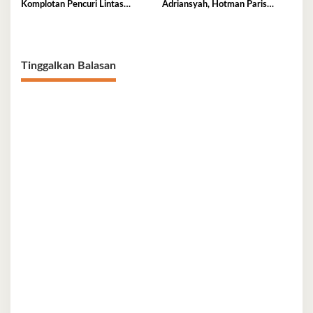
Komplotan Pencuri Lintas
Adriansyah, Hotman Paris
Provinsi
Derita Saraf Terjepit
Tinggalkan Balasan