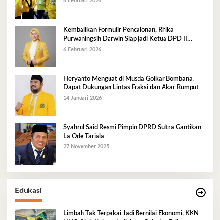
8 Februari 2026
Kembalikan Formulir Pencalonan, Rhika
Purwaningsih Darwin Siap jadi Ketua DPD II
Golkar Mubar
6 Februari 2026
Heryanto Menguat di Musda Golkar Bombana,
Dapat Dukungan Lintas Fraksi dan Akar Rumput
14 Januari 2026
Syahrul Said Resmi Pimpin DPRD Sultra Gantikan
La Ode Tariala
27 November 2025
Edukasi
Limbah Tak Terpakai Jadi Bernilai Ekonomi, KKN