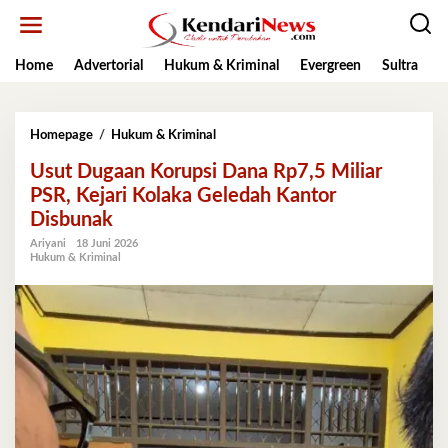
Lewati
ke
konten
Home
Advertorial
Hukum & Kriminal
Evergreen
Sultra
K
Usut
Homepage
/
Hukum & Kriminal
Dugaan
Usut Dugaan Korupsi Dana Rp7,5 Miliar
Korupsi
Dana
PSR, Kejari Kolaka Geledah Kantor
Rp7,5
Disbunak
Miliar
PSR,
Ariyani
18 Juni 2026
Hukum & Kriminal
Kejari
Kolaka
Geledah
Kantor
Disbunak