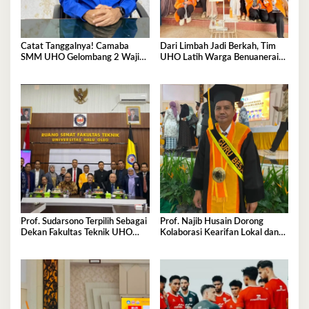
Catat Tanggalnya! Camaba
Dari Limbah Jadi Berkah, Tim
SMM UHO Gelombang 2 Wajib
UHO Latih Warga Benuanerai
Ikut Pemkes 7 Agustus
Olah Sabut Kelapa
Prof. Sudarsono Terpilih Sebagai
Prof. Najib Husain Dorong
Dekan Fakultas Teknik UHO
Kolaborasi Kearifan Lokal dan
Periode 2026–2030
Teknologi dalam Komunikasi
Pembangunan