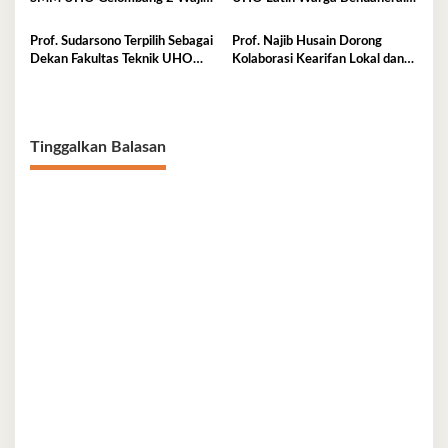
Ikut Pemkes 7 Agustus
Olah Sabut Kelapa
Prof. Sudarsono Terpilih Sebagai
Prof. Najib Husain Dorong
Dekan Fakultas Teknik UHO
Kolaborasi Kearifan Lokal dan
Periode 2026–2030
Teknologi dalam Komunikasi
Pembangunan
Tinggalkan Balasan