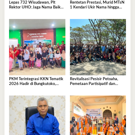
Lepas 732 Wisudawan, Plt
Rentetan Prestasi, Murid MTsN
Rektor UHO: Jaga Nama Baik
1 Kendari Ukir Nama hingga
Almamater Lewat Karya Nyata
Kancah Internasional
PKM Terintegrasi KKN Tematik
Revitalisasi Pesisir Petoaha,
2026 Hadir di Bungkutoko,
Pemetaan Partisipatif dan
Angkat Potensi Tumbuhan Obat
Pengelolaan Sampah
Tradisional Pesisir