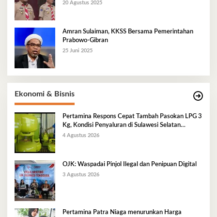
20 Agustus 2025
Amran Sulaiman, KKSS Bersama Pemerintahan
Prabowo-Gibran
25 Juni 2025
Ekonomi & Bisnis
Pertamina Respons Cepat Tambah Pasokan LPG 3
Kg, Kondisi Penyaluran di Sulawesi Selatan
Berlangsung Kondusif
4 Agustus 2026
OJK: Waspadai Pinjol Ilegal dan Penipuan Digital
3 Agustus 2026
Pertamina Patra Niaga menurunkan Harga