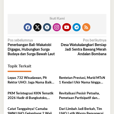
Ikuti Kami
Navigasi
Pos sebelumnya
Pos berikutnya
Penerbangan Bali-Wakatobi
Desa Watukalangkari Bersiap
pos
Digagas, Hubungkan Surga
Jadi Sentra Bawang Merah
Budaya dan Surga Bawah Laut
Andalan Bombana
Topik Terkait
Lepas 732 Wisudawan, Plt
Rentetan Prestasi, Murid MTsN
Rektor UHO: Jaga Nama Baik
1 Kendari Ukir Nama hingga
Almamater Lewat Karya Nyata
Kancah Internasional
PKM Terintegrasi KKN Tematik
Revitalisasi Pesisir Petoaha,
2026 Hadir di Bungkutoko,
Pemetaan Partisipatif dan
Angkat Potensi Tumbuhan Obat
Pengelolaan Sampah
Tradisional Pesisir
Catat Tanggalnya! Camaba
Dari Limbah Jadi Berkah, Tim
SMM UHO Gelombang 2 Wajib
UHO Latih Warga Benuanerai