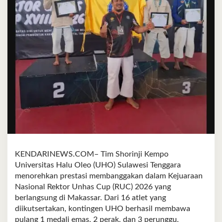
KENDARINEWS.COM– Tim Shorinji Kempo
Universitas Halu Oleo (UHO) Sulawesi Tenggara
menorehkan prestasi membanggakan dalam Kejuaraan
Nasional Rektor Unhas Cup (RUC) 2026 yang
berlangsung di Makassar. Dari 16 atlet yang
diikutsertakan, kontingen UHO berhasil membawa
pulang 1 medali emas, 2 perak, dan 3 perunggu,