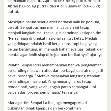
diamankan oleh Tita Aprianti (50–55 kg putri), Ahmad
Jibran (50–55 kg putra), dan Aldi Gunawan (60–65 kg
putra).
Meskipun belum semua atlet berhasil naik ke podium,
pelatih Senpai Jusman menilai capaian ini tetap
menjadi langkah maju sekaligus cerminan kesiapan tim.
“Persaingan di tingkat nasional sangat ketat. Medali
yang didapat adalah hasil kerja keras, tapi bagi yang
belum beruntung, ini menjadi bahan evaluasi teknik dan
mental agar lebih siap di kejuaraan berikutnya,” ujarnya.
Pelatih Senpai Idris menambahkan bahwa pengalaman
bertanding melawan atlet dari berbagai daerah menjadi
bekal berharga. “Mereka merasakan langsung standar
pertandingan nasional. Yang menang harus tetap
rendah hati, yang kalah jangan patah semangat—ini
bagian dari proses pembinaan,” tegasnya.
Manager tim Senpai La Iba juga mengapresiasi
dukungan pihak kampus dan berkomitmen