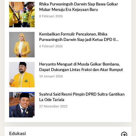
Rhika Purwaningsih Darwin Siap Bawa Golkar
Mubar Menuju Era Kejayaan Baru
8 Februari 2026
Kembalikan Formulir Pencalonan, Rhika
Purwaningsih Darwin Siap jadi Ketua DPD II
Golkar Mubar
6 Februari 2026
Heryanto Menguat di Musda Golkar Bombana,
Dapat Dukungan Lintas Fraksi dan Akar Rumput
14 Januari 2026
Syahrul Said Resmi Pimpin DPRD Sultra Gantikan
La Ode Tariala
27 November 2025
Edukasi