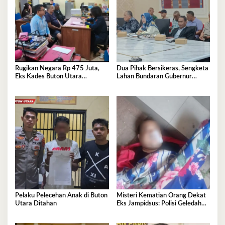
Rugikan Negara Rp 475 Juta,
Dua Pihak Bersikeras, Sengketa
Eks Kades Buton Utara
Lahan Bundaran Gubernur
Diserahkan ke Kejaksaan
Belum Selesai
Pelaku Pelecehan Anak di Buton
Misteri Kematian Orang Dekat
Utara Ditahan
Eks Jampidsus: Polisi Geledah
Jejak, Belum Ada Kesimpulan