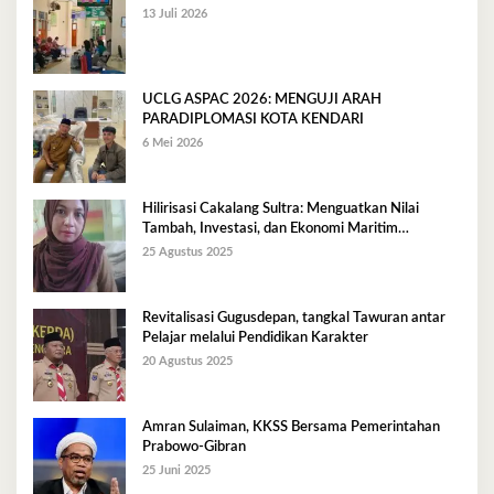
13 Juli 2026
UCLG ASPAC 2026: MENGUJI ARAH
PARADIPLOMASI KOTA KENDARI
6 Mei 2026
Hilirisasi Cakalang Sultra: Menguatkan Nilai
Tambah, Investasi, dan Ekonomi Maritim
Berkelanjutan
25 Agustus 2025
Revitalisasi Gugusdepan, tangkal Tawuran antar
Pelajar melalui Pendidikan Karakter
20 Agustus 2025
Amran Sulaiman, KKSS Bersama Pemerintahan
Prabowo-Gibran
25 Juni 2025