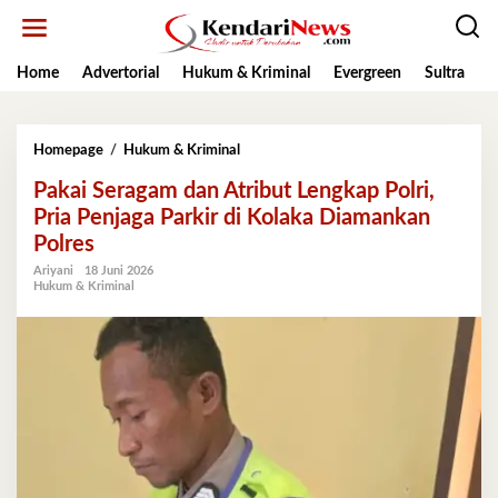
Lewati
ke
konten
Home
Advertorial
Hukum & Kriminal
Evergreen
Sultra
K
Pakai
Homepage
/
Hukum & Kriminal
Seragam
Pakai Seragam dan Atribut Lengkap Polri,
dan
Atribut
Pria Penjaga Parkir di Kolaka Diamankan
Lengkap
Polres
Polri,
Pria
Ariyani
18 Juni 2026
Hukum & Kriminal
Penjaga
Parkir
di
Kolaka
Diamankan
Polres