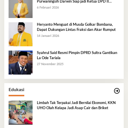
Purwaningsih Darwin Siap jadi Ketua DPD II
Golkar Mubar
6 Februari 2026
Heryanto Menguat di Musda Golkar Bombana,
Dapat Dukungan Lintas Fraksi dan Akar Rumput
14 Januari 2026
Syahrul Said Resmi Pimpin DPRD Sultra Gantikan
La Ode Tariala
27 November 2025
Edukasi
Limbah Tak Terpakai Jadi Bernilai Ekonomi, KKN
UHO Olah Kelapa Jadi Asap Cair dan Briket