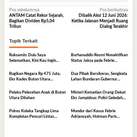
Navigasi
Pos sebelumnya
Pos berikutnya
ANTAM Catat Rekor Sejarah,
Dibalik Aksi 12 Juni 2026:
pos
Bagikan Dividen Rp5,04
Ketika Jalanan Menjadi Ruang
Triliun
Dialog Terakhir
Topik Terkait
Ruksamin: Dulu Saya
Burhanuddin Resmi Nonaktifkan
Selamatkan, Kini Kau Ingin
Status Jaksa pada Febrie
Penjarakan Saya
Adriansyah
Rugikan Negara Rp 475 Juta,
Dua Pihak Bersikeras, Sengketa
Eks Kades Buton Utara
Lahan Bundaran Gubernur
Diserahkan ke Kejaksaan
Belum Selesai
Pelaku Pelecehan Anak di Buton
Misteri Kematian Orang Dekat
Utara Ditahan
Eks Jampidsus: Polisi Geledah
Jejak, Belum Ada Kesimpulan
Polres Kolaka Tangkap Lima
Mundur dari Kasus Febrie
Komplotan Pencuri Lintas
Adriansyah, Hotman Paris
Provinsi
Derita Saraf Terjepit