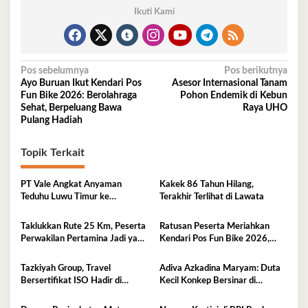
Ikuti Kami
Navigasi
Pos sebelumnya
Pos berikutnya
Ayo Buruan Ikut Kendari Pos
Asesor Internasional Tanam
pos
Fun Bike 2026: Berolahraga
Pohon Endemik di Kebun
Sehat, Berpeluang Bawa
Raya UHO
Pulang Hadiah
Topik Terkait
PT Vale Angkat Anyaman
Kakek 86 Tahun Hilang,
Teduhu Luwu Timur ke
Terakhir Terlihat di Lawata
Panggung Nasional, Dekranas
Beri Apresiasi
​Taklukkan Rute 25 Km, Peserta
Ratusan Peserta Meriahkan
Perwakilan Pertamina Jadi yang
Kendari Pos Fun Bike 2026,
Tercepat di Kendari Pos Fun
Perkuat Semangat Hidup Sehat
Bike 2026
dan Kebersamaan
Tazkiyah Group, Travel
Adiva Azkadina Maryam: Duta
Bersertifikat ISO Hadir di
Kecil Konkep Bersinar di
Kendari
Panggung Nasional