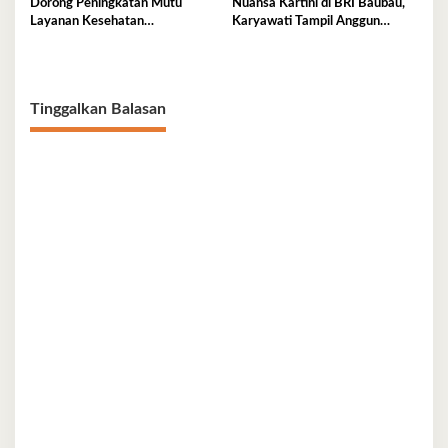
Dorong Peningkatan Mutu
Nuansa Kartini di BRI Baubau,
Layanan Kesehatan
Karyawati Tampil Anggun
Masyarakat Morowali, PT Vale
dengan Kebaya Saat Layani
Gelar Service Excellence
Nasabah
Improvement Program
Tinggalkan Balasan