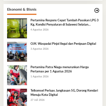
Ekonomi & Bisnis
Pertamina Respons Cepat Tambah Pasokan LPG 3
Kg, Kondisi Penyaluran di Sulawesi Selatan
Berlangsung Kondusif
4 Agustus 2026
OJK: Waspadai Pinjol Ilegal dan Penipuan Digital
3 Agustus 2026
Pertamina Patra Niaga menurunkan Harga
Pertamax per 1 Agustus 2026
1 Agustus 2026
Telkomsel Perluas Jangkauan 5G, Dorong Kendari
Menuju Kota Digital
27 Juli 2026