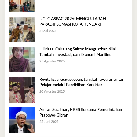
UCLG ASPAC 2026: MENGUJI ARAH
PARADIPLOMASI KOTA KENDARI
6 Mei 2026
Hilirisasi Cakalang Sultra: Menguatkan Nilai
Tambah, Investasi, dan Ekonomi Maritim
Berkelanjutan
25 Agustus 2025
Revitalisasi Gugusdepan, tangkal Tawuran antar
Pelajar melalui Pendidikan Karakter
20 Agustus 2025
Amran Sulaiman, KKSS Bersama Pemerintahan
Prabowo-Gibran
25 Juni 2025