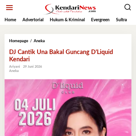
Lewati
ke
konten
Home
Advertorial
Hukum & Kriminal
Evergreen
Sultra
K
DJ
Homepage
/
Aneka
Cantik
DJ Cantik Una Bakal Guncang D’Liquid
Una
Bakal
Kendari
Guncang
Ariyani
29 Juni 2026
D’Liquid
Aneka
Kendari