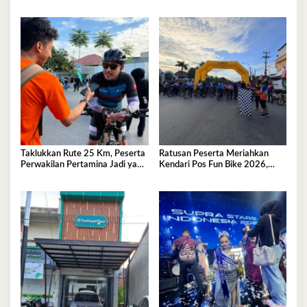
Panggung Nasional, Dekranas
Beri Apresiasi
​Taklukkan Rute 25 Km, Peserta
Ratusan Peserta Meriahkan
Perwakilan Pertamina Jadi yang
Kendari Pos Fun Bike 2026,
Tercepat di Kendari Pos Fun
Perkuat Semangat Hidup Sehat
Bike 2026
dan Kebersamaan