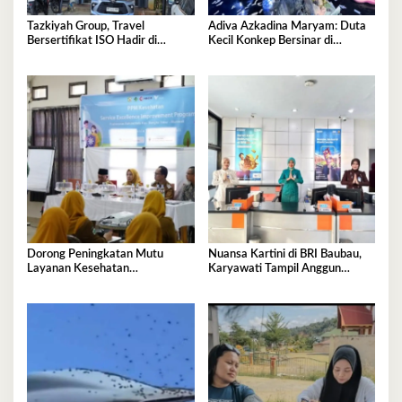
Tazkiyah Group, Travel
Adiva Azkadina Maryam: Duta
Bersertifikat ISO Hadir di
Kecil Konkep Bersinar di
Kendari
Panggung Nasional
Dorong Peningkatan Mutu
Nuansa Kartini di BRI Baubau,
Layanan Kesehatan
Karyawati Tampil Anggun
Masyarakat Morowali, PT Vale
dengan Kebaya Saat Layani
Gelar Service Excellence
Nasabah
Improvement Program