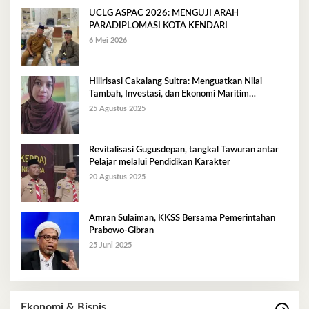
UCLG ASPAC 2026: MENGUJI ARAH
PARADIPLOMASI KOTA KENDARI
6 Mei 2026
Hilirisasi Cakalang Sultra: Menguatkan Nilai
Tambah, Investasi, dan Ekonomi Maritim
Berkelanjutan
25 Agustus 2025
Revitalisasi Gugusdepan, tangkal Tawuran antar
Pelajar melalui Pendidikan Karakter
20 Agustus 2025
Amran Sulaiman, KKSS Bersama Pemerintahan
Prabowo-Gibran
25 Juni 2025
Ekonomi & Bisnis