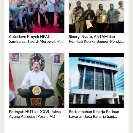
Autoclave Proyek HPAL
Sinergi Nyata, ANTAM dan
Sambalagi Tiba di Morowali, PT
Pemkab Kolaka Bangun Pondasi
Vale Catat Tonggak Penting
Keluarga Tangguh
Hilirisasi Nikel
Peringati HUT ke-XXVI, Jaksa
Pertumbuhan Kinerja Perkuat
Agung Apresiasi Peran IAD
Layanan Jasa Raharja bagi
Masyarakat