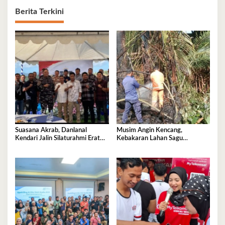
Berita Terkini
Suasana Akrab, Danlanal
Musim Angin Kencang,
Kendari Jalin Silaturahmi Erat
Kebakaran Lahan Sagu
Bersama Insan Pers
Mengancam Perumahan BTN
Fadil Indah