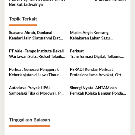
Berikut Jadwalnya
Topik Terkait
Suasana Akrab, Danlanal
Musim Angin Kencang,
Kendari Jalin Silaturahmi Erat
Kebakaran Lahan Sagu
Bersama Insan Pers
Mengancam Perumahan BTN
Fadil Indah
PT Vale–Tempo Institute Bekali
Perkuat
Wartawan Sultra-Sulsel Teknik
Transformasi Digital, Telkomsel
Liputan Investigasi di Sorowako
Dorong Adopsi 5G di
Kota Kendari
Perkuat Generasi Penggerak
PERADI Kendari Perkuat
Keberlanjutan di Luwu Timur, PT
Profesionalisme Advokat, Otto
Vale Luncurkan Kelas
Hasibuan Minta Pengurus Baru
Konservasi
Jaga Integritas
Autoclave Proyek HPAL
Sinergi Nyata, ANTAM dan
Sambalagi Tiba di Morowali, PT
Pemkab Kolaka Bangun Pondasi
Vale Catat Tonggak Penting
Keluarga Tangguh
Hilirisasi Nikel
Tinggalkan Balasan