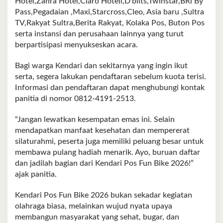
Hotel,Zahra Hotel,Claro Hotell,D’blits,Twinstar,BRi By
Pass,Pegadaian ,Maxi,Starcross,Cleo, Asia baru ,Sultra
TV,Rakyat Sultra,Berita Rakyat, Kolaka Pos, Buton Pos
serta instansi dan perusahaan lainnya yang turut
berpartisipasi menyukseskan acara.
Bagi warga Kendari dan sekitarnya yang ingin ikut
serta, segera lakukan pendaftaran sebelum kuota terisi.
Informasi dan pendaftaran dapat menghubungi kontak
panitia di nomor 0812‑4191‑2513.
“Jangan lewatkan kesempatan emas ini. Selain
mendapatkan manfaat kesehatan dan mempererat
silaturahmi, peserta juga memiliki peluang besar untuk
membawa pulang hadiah menarik. Ayo, buruan daftar
dan jadilah bagian dari Kendari Pos Fun Bike 2026!”
ajak panitia.
Kendari Pos Fun Bike 2026 bukan sekadar kegiatan
olahraga biasa, melainkan wujud nyata upaya
membangun masyarakat yang sehat, bugar, dan