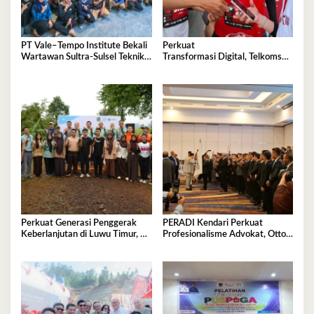
PT Vale–Tempo Institute Bekali
Perkuat
Wartawan Sultra-Sulsel Teknik
Transformasi Digital, Telkomsel
Liputan Investigasi di Sorowako
Dorong Adopsi 5G di
Kota Kendari
Perkuat Generasi Penggerak
PERADI Kendari Perkuat
Keberlanjutan di Luwu Timur, PT
Profesionalisme Advokat, Otto
Vale Luncurkan Kelas
Hasibuan Minta Pengurus Baru
Konservasi
Jaga Integritas