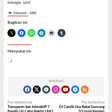
bahagia. (ani)
Viewed :
688
Bagikan ini:
Menyukai ini:
Memuat...
Ikuti Kami
Navigasi
Pos sebelumnya
Pos berikutnya
Transparan dan Interaktif! 7
DJ Cantik Una Bakal Guncang
pos
Panelis Uji Calon Rektor UHO,
D’Liquid Kendari