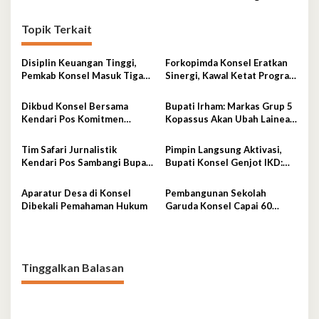
Topik Terkait
Disiplin Keuangan Tinggi,
Forkopimda Konsel Eratkan
Pemkab Konsel Masuk Tiga
Sinergi, Kawal Ketat Program
Besar Se-Sultra dan Raih
Strategis Nasional
Penghargaan PT Taspen
Dikbud Konsel Bersama
Bupati Irham: Markas Grup 5
Kendari Pos Komitmen
Kopassus Akan Ubah Lainea
Wujudkan Pendidikan
Jadi Kota Kecil, Dorong
Berkualitas untuk Semua
Perekonomian Tumbuh
Tim Safari Jurnalistik
Pimpin Langsung Aktivasi,
Signifikan
Kendari Pos Sambangi Bupati
Bupati Konsel Genjot IKD:
Konsel, Bahas Sinergi dan
Wujud Pelayanan Cepat
Arah Pembangunan
Tanpa Kertas
Aparatur Desa di Konsel
Pembangunan Sekolah
Dibekali Pemahaman Hukum
Garuda Konsel Capai 60
Persen, Siap Beroperasi
Tahun Ajaran 2026–2027
Tinggalkan Balasan