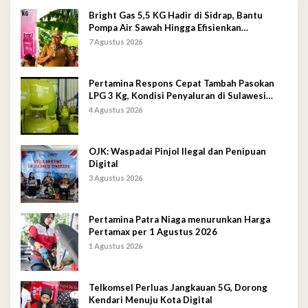
Bright Gas 5,5 KG Hadir di Sidrap, Bantu
Pompa Air Sawah Hingga Efisienkan
Penyaluran Elpiji 3 Kg
7 Agustus 2026
Pertamina Respons Cepat Tambah Pasokan
LPG 3 Kg, Kondisi Penyaluran di Sulawesi
Selatan Berlangsung Kondusif
4 Agustus 2026
OJK: Waspadai Pinjol Ilegal dan Penipuan
Digital
3 Agustus 2026
Pertamina Patra Niaga menurunkan Harga
Pertamax per 1 Agustus 2026
1 Agustus 2026
Telkomsel Perluas Jangkauan 5G, Dorong
Kendari Menuju Kota Digital