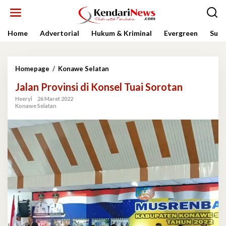
Lewati
ke
konten
Home
Advertorial
Hukum & Kriminal
Evergreen
Sult
Jalan
Homepage
/
Konawe Selatan
Provinsi
Jalan Provinsi di Konsel Tuai Sorotan
di
Konsel
Heeryl
26 Maret 2022
Tuai
Konawe Selatan
Sorotan