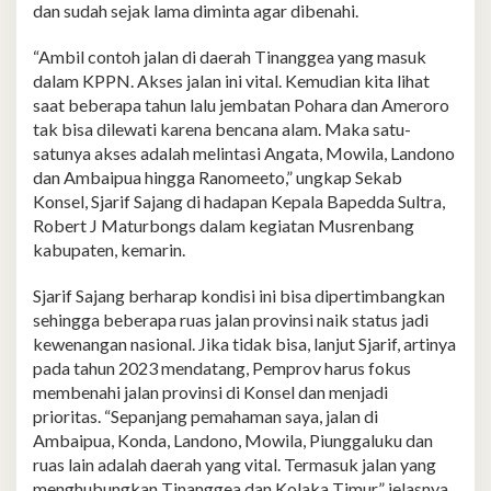
dan sudah sejak lama diminta agar dibenahi.
“Ambil contoh jalan di daerah Tinanggea yang masuk
dalam KPPN. Akses jalan ini vital. Kemudian kita lihat
saat beberapa tahun lalu jembatan Pohara dan Ameroro
tak bisa dilewati karena bencana alam. Maka satu-
satunya akses adalah melintasi Angata, Mowila, Landono
dan Ambaipua hingga Ranomeeto,” ungkap Sekab
Konsel, Sjarif Sajang di hadapan Kepala Bapedda Sultra,
Robert J Maturbongs dalam kegiatan Musrenbang
kabupaten, kemarin.
Sjarif Sajang berharap kondisi ini bisa dipertimbangkan
sehingga beberapa ruas jalan provinsi naik status jadi
kewenangan nasional. Jika tidak bisa, lanjut Sjarif, artinya
pada tahun 2023 mendatang, Pemprov harus fokus
membenahi jalan provinsi di Konsel dan menjadi
prioritas. “Sepanjang pemahaman saya, jalan di
Ambaipua, Konda, Landono, Mowila, Piunggaluku dan
ruas lain adalah daerah yang vital. Termasuk jalan yang
menghubungkan Tinanggea dan Kolaka Timur,” jelasnya.