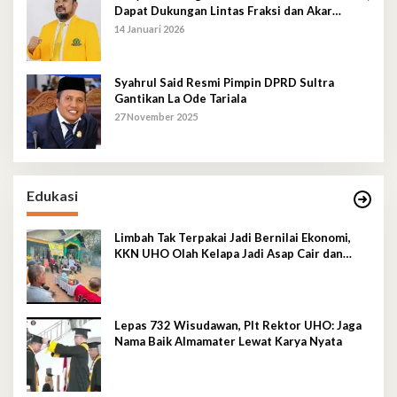
Dapat Dukungan Lintas Fraksi dan Akar
Rumput
14 Januari 2026
Syahrul Said Resmi Pimpin DPRD Sultra
Gantikan La Ode Tariala
27 November 2025
Edukasi
Limbah Tak Terpakai Jadi Bernilai Ekonomi,
KKN UHO Olah Kelapa Jadi Asap Cair dan
Briket
Lepas 732 Wisudawan, Plt Rektor UHO: Jaga
Nama Baik Almamater Lewat Karya Nyata