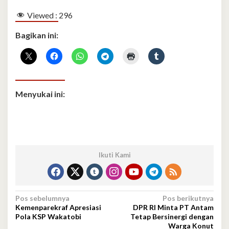
Viewed :
296
Bagikan ini:
Menyukai ini:
Ikuti Kami
Navigasi
Pos sebelumnya
Pos berikutnya
Kemenparekraf Apresiasi
DPR RI Minta PT Antam
pos
Pola KSP Wakatobi
Tetap Bersinergi dengan
Warga Konut