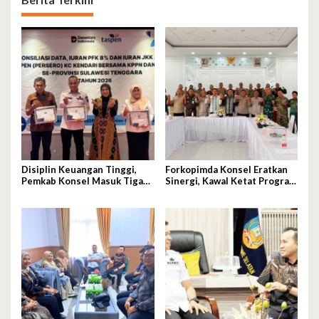
Disiplin Keuangan Tinggi,
Forkopimda Konsel Eratkan
Pemkab Konsel Masuk Tiga
Sinergi, Kawal Ketat Program
Besar Se-Sultra dan Raih
Strategis Nasional
Penghargaan PT Taspen