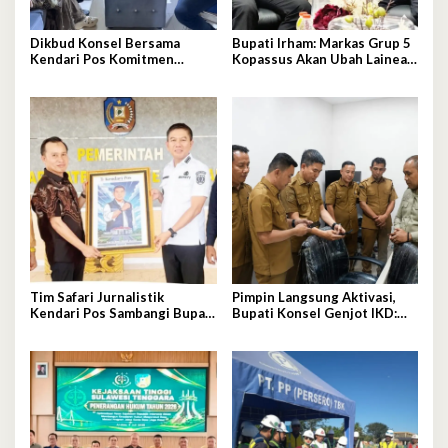
Dikbud Konsel Bersama
Bupati Irham: Markas Grup 5
Kendari Pos Komitmen
Kopassus Akan Ubah Lainea
Wujudkan Pendidikan
Jadi Kota Kecil, Dorong
Berkualitas untuk Semua
Perekonomian Tumbuh
Signifikan
Tim Safari Jurnalistik
Pimpin Langsung Aktivasi,
Kendari Pos Sambangi Bupati
Bupati Konsel Genjot IKD:
Konsel, Bahas Sinergi dan
Wujud Pelayanan Cepat
Arah Pembangunan
Tanpa Kertas