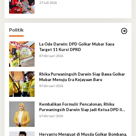
27 Juli 2026
Politik
La Ode Darwin: DPD Golkar Mubar Saya
Target 11 Kursi DPRD
8 Februari 2026
Rhika Purwaningsih Darwin Siap Bawa Golkar
Mubar Menuju Era Kejayaan Baru
8 Februari 2026
Kembalikan Formulir Pencalonan, Rhika
Purwaningsih Darwin Siap jadi Ketua DPD II
Golkar Mubar
6 Februari 2026
Heryanto Menguat di Musda Golkar Bombana,