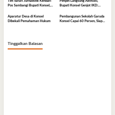
Tim Safari Jurnalistik Kendari
Pimpin Langsung Aktivasi,
Signifikan
Pos Sambangi Bupati Konsel,
Bupati Konsel Genjot IKD:
Bahas Sinergi dan Arah
Wujud Pelayanan Cepat Tanpa
Pembangunan
Kertas
Aparatur Desa di Konsel
Pembangunan Sekolah Garuda
Dibekali Pemahaman Hukum
Konsel Capai 60 Persen, Siap
Beroperasi Tahun Ajaran 2026–
2027
Tinggalkan Balasan