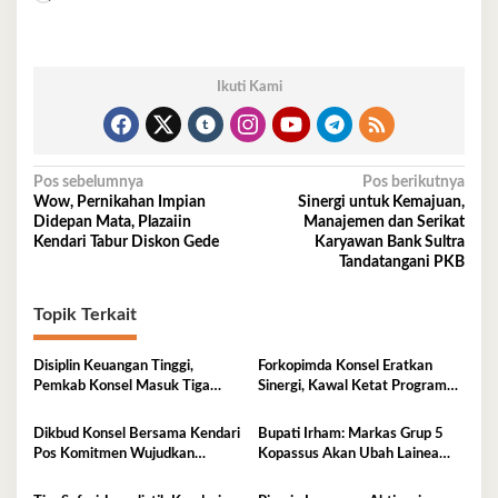
Ikuti Kami
Navigasi
Pos sebelumnya
Pos berikutnya
Wow, Pernikahan Impian
Sinergi untuk Kemajuan,
pos
Didepan Mata, Plazaiin
Manajemen dan Serikat
Kendari Tabur Diskon Gede
Karyawan Bank Sultra
Tandatangani PKB
Topik Terkait
Disiplin Keuangan Tinggi,
Forkopimda Konsel Eratkan
Pemkab Konsel Masuk Tiga
Sinergi, Kawal Ketat Program
Besar Se-Sultra dan Raih
Strategis Nasional
Penghargaan PT Taspen
Dikbud Konsel Bersama Kendari
Bupati Irham: Markas Grup 5
Pos Komitmen Wujudkan
Kopassus Akan Ubah Lainea
Pendidikan Berkualitas untuk
Jadi Kota Kecil, Dorong
Semua
Perekonomian Tumbuh