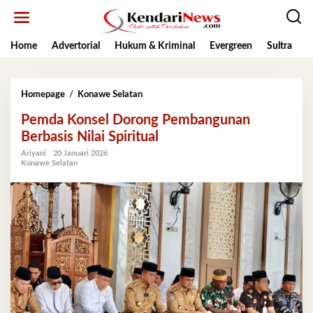
Lewati
ke
konten
Home
Advertorial
Hukum & Kriminal
Evergreen
Sultra
K
Pemda
Homepage
/
Konawe Selatan
Konsel
Pemda Konsel Dorong Pembangunan
Dorong
Pembangunan
Berbasis Nilai Spiritual
Berbasis
Ariyani
20 Januari 2026
Nilai
Konawe Selatan
Spiritual