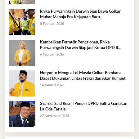
Rhika Purwaningsih Darwin Siap Bawa Golkar
Mubar Menuju Era Kejayaan Baru
8 Februari 2026
Kembalikan Formulir Pencalonan, Rhika
Purwaningsih Darwin Siap jadi Ketua DPD II
Golkar Mubar
6 Februari 2026
Heryanto Menguat di Musda Golkar Bombana,
Dapat Dukungan Lintas Fraksi dan Akar Rumput
14 Januari 2026
Syahrul Said Resmi Pimpin DPRD Sultra Gantikan
La Ode Tariala
27 November 2025