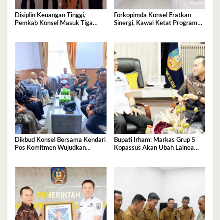
Disiplin Keuangan Tinggi,
Forkopimda Konsel Eratkan
Pemkab Konsel Masuk Tiga
Sinergi, Kawal Ketat Program
Besar Se-Sultra dan Raih
Strategis Nasional
Penghargaan PT Taspen
Dikbud Konsel Bersama Kendari
Bupati Irham: Markas Grup 5
Pos Komitmen Wujudkan
Kopassus Akan Ubah Lainea
Pendidikan Berkualitas untuk
Jadi Kota Kecil, Dorong
Semua
Perekonomian Tumbuh
Signifikan