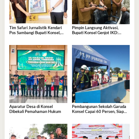
Tim Safari Jurnalistik Kendari
Pimpin Langsung Aktivasi,
Pos Sambangi Bupati Konsel,
Bupati Konsel Genjot IKD:
Bahas Sinergi dan Arah
Wujud Pelayanan Cepat Tanpa
Pembangunan
Kertas
Aparatur Desa di Konsel
Pembangunan Sekolah Garuda
Dibekali Pemahaman Hukum
Konsel Capai 60 Persen, Siap
Beroperasi Tahun Ajaran 2026–
2027