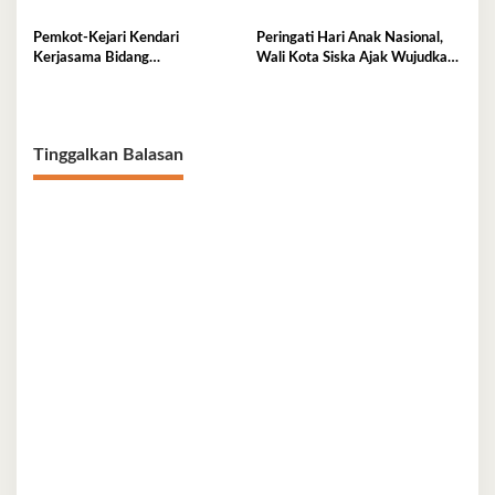
Sirkular
Pemkot-Kejari Kendari
Peringati Hari Anak Nasional,
Kerjasama Bidang
Wali Kota Siska Ajak Wujudkan
Pendampingan Hukum ‘Gratis’
Kendari Ramah Anak
Tinggalkan Balasan