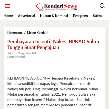
Lewati
ke
konten
Home
Advertorial
Hukum & Kriminal
Evergreen
Sultra
K
Pembayaran
Homepage
/
Metro Kendari
Insentif
Pembayaran Insentif Nakes, BPKAD Sultra
Nakes,
BPKAD
Tunggu Surat Pengajuan
Sultra
Admin
10 Agustus 2021
Tunggu
Metro Kendari
Surat
Pengajuan
KENDARINEWS.COM — Tenaga Kesehatan (Nakes)
kini bisa sedikit bernapas lega. Pencairan insentif
Nakes tak perlu lagi menunggu waktu berbulan-bulan.
Mulai pertengahan tahun 2021, Pemprov Sultra akan
membayarkan insentif Nakes tiap bulan. Saat ini,
pemerintah tengah memproses pencairan insentif