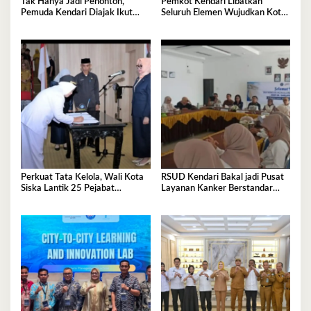
Tak Hanya Jadi Penonton,
Pemkot Kendari Libatkan
Pemuda Kendari Diajak Ikut
Seluruh Elemen Wujudkan Kota
Tentukan Arah Pembangunan
Tangguh Iklim
Perkuat Tata Kelola, Wali Kota
RSUD Kendari Bakal jadi Pusat
Siska Lantik 25 Pejabat
Layanan Kanker Berstandar
Administrator
Nasional