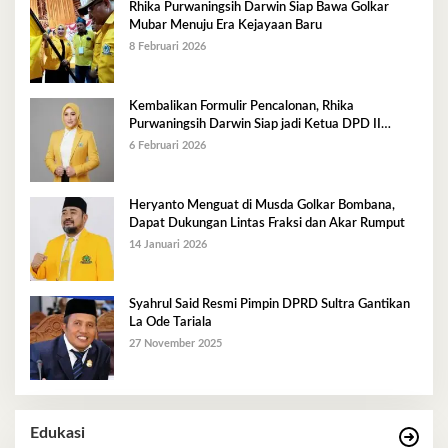
Rhika Purwaningsih Darwin Siap Bawa Golkar
Mubar Menuju Era Kejayaan Baru
8 Februari 2026
Kembalikan Formulir Pencalonan, Rhika
Purwaningsih Darwin Siap jadi Ketua DPD II
Golkar Mubar
6 Februari 2026
Heryanto Menguat di Musda Golkar Bombana,
Dapat Dukungan Lintas Fraksi dan Akar Rumput
14 Januari 2026
Syahrul Said Resmi Pimpin DPRD Sultra Gantikan
La Ode Tariala
27 November 2025
Edukasi