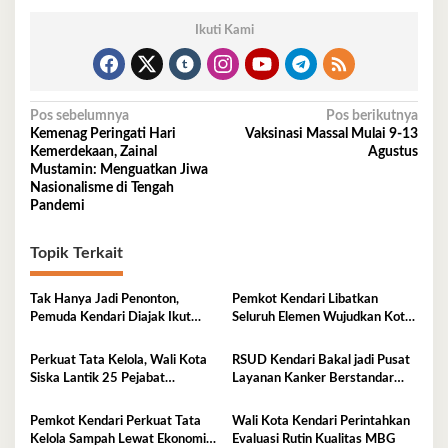
Ikuti Kami
Navigasi
Pos sebelumnya
Pos berikutnya
Kemenag Peringati Hari
Vaksinasi Massal Mulai 9-13
pos
Kemerdekaan, Zainal
Agustus
Mustamin: Menguatkan Jiwa
Nasionalisme di Tengah
Pandemi
Topik Terkait
Tak Hanya Jadi Penonton,
Pemkot Kendari Libatkan
Pemuda Kendari Diajak Ikut
Seluruh Elemen Wujudkan Kota
Tentukan Arah Pembangunan
Tangguh Iklim
Perkuat Tata Kelola, Wali Kota
RSUD Kendari Bakal jadi Pusat
Siska Lantik 25 Pejabat
Layanan Kanker Berstandar
Administrator
Nasional
Pemkot Kendari Perkuat Tata
Wali Kota Kendari Perintahkan
Kelola Sampah Lewat Ekonomi
Evaluasi Rutin Kualitas MBG