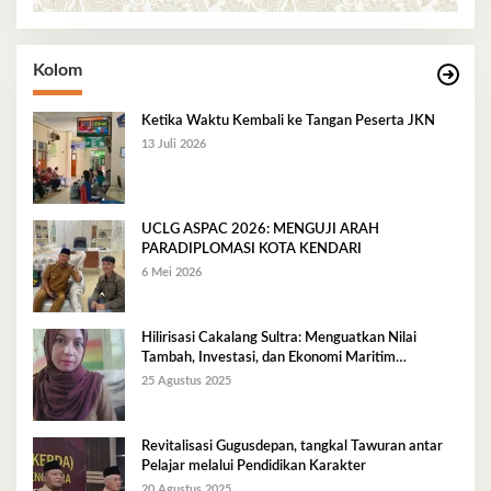
Kolom
Ketika Waktu Kembali ke Tangan Peserta JKN
13 Juli 2026
UCLG ASPAC 2026: MENGUJI ARAH
PARADIPLOMASI KOTA KENDARI
6 Mei 2026
Hilirisasi Cakalang Sultra: Menguatkan Nilai
Tambah, Investasi, dan Ekonomi Maritim
Berkelanjutan
25 Agustus 2025
Revitalisasi Gugusdepan, tangkal Tawuran antar
Pelajar melalui Pendidikan Karakter
20 Agustus 2025