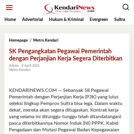
Lewati
ke
konten
Home
Advertorial
Hukum & Kriminal
Evergreen
Sultra
K
SK
Homepage
/
Metro Kendari
Pengangkatan
SK Pengangkatan Pegawai Pemerintah
Pegawai
Pemerintah
dengan Perjanjian Kerja Segera Diterbitkan
dengan
Admin
8 April 2021
Perjanjian
Metro Kendari
Kerja
Segera
Diterbitkan
KENDARINEWS.COM — Sebanyak 58 Pegawai
Pemerintah dengan Perjanjian Kerja (P3K) yang lulus
seleksi lingkup Pemprov Sultra bisa lega. Dalam waktu
dekat, mereka akan segera ditugaskan. Kontrak kerja
yang selama ini ditunggu-tunggu telah ditandatangani
pasca diterbitkannya Nomor Induk (NI) PPPK. Kabid
Pengadaan dan Mutasi Pegawai Badan Kepegawaian