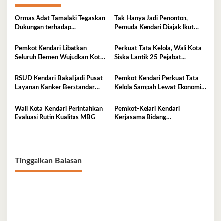
Ormas Adat Tamalaki Tegaskan
Tak Hanya Jadi Penonton,
Dukungan terhadap
Pemuda Kendari Diajak Ikut
Keberlanjutan Investasi IPIP
Tentukan Arah Pembangunan
Pemkot Kendari Libatkan
Perkuat Tata Kelola, Wali Kota
Seluruh Elemen Wujudkan Kota
Siska Lantik 25 Pejabat
Tangguh Iklim
Administrator
RSUD Kendari Bakal jadi Pusat
Pemkot Kendari Perkuat Tata
Layanan Kanker Berstandar
Kelola Sampah Lewat Ekonomi
Nasional
Sirkular
Wali Kota Kendari Perintahkan
Pemkot-Kejari Kendari
Evaluasi Rutin Kualitas MBG
Kerjasama Bidang
Pendampingan Hukum ‘Gratis’
Tinggalkan Balasan