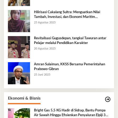
Hilirisasi Cakalang Sultra: Menguatkan Nilai
Tambah, Investasi, dan Ekonomi Maritim
Berkelanjutan
25 Agustus 2025
Revitalisasi Gugusdepan, tangkal Tawuran antar
Pelajar melalui Pendidikan Karakter
20 Agustus 2025
Amran Sulaiman, KKSS Bersama Pemerintahan
Prabowo-Gibran
25 Juni 2025
Ekonomi & Bisnis
Bright Gas 5,5 KG Hadir di Sidrap, Bantu Pompa
Air Sawah Hingga Efisienkan Penyaluran Elpiji 3