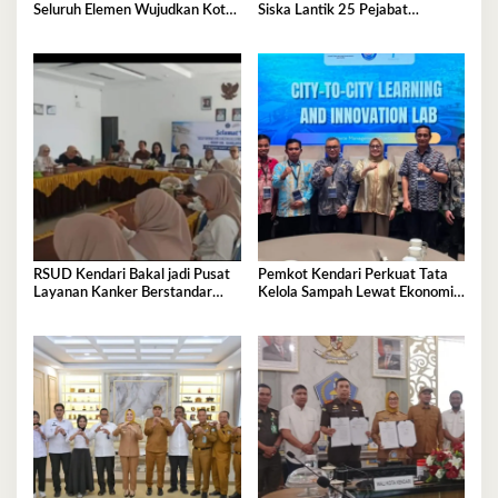
Seluruh Elemen Wujudkan Kota
Siska Lantik 25 Pejabat
Tangguh Iklim
Administrator
RSUD Kendari Bakal jadi Pusat
Pemkot Kendari Perkuat Tata
Layanan Kanker Berstandar
Kelola Sampah Lewat Ekonomi
Nasional
Sirkular