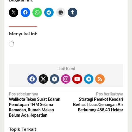
Bagikan ini:
Menyukai ini:
Memuat...
Ikuti Kami
Navigasi
Pos sebelumnya
Pos berikutnya
Walikota Teken Surat Edaran
Strategi Pemkot Kendari
pos
Penutupan THM Selama
Berhasil, Luas Genangan Air
Ramadan, Rumah Makan
Berkurang 458,43 Hektar
Belum Ada Kepastian
Topik Terkait