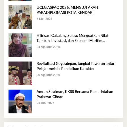
UCLG ASPAC 2026: MENGUJI ARAH
PARADIPLOMASI KOTA KENDARI
6 Mei 2026
Hilirisasi Cakalang Sultra: Menguatkan Nilai
Tambah, Investasi, dan Ekonomi Maritim
Berkelanjutan
25 Agustus 2025
Revitalisasi Gugusdepan, tangkal Tawuran antar
Pelajar melalui Pendidikan Karakter
20 Agustus 2025
Amran Sulaiman, KKSS Bersama Pemerintahan
Prabowo-Gibran
25 Juni 2025