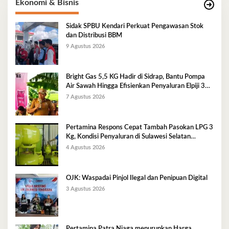
Ekonomi & Bisnis
Sidak SPBU Kendari Perkuat Pengawasan Stok
dan Distribusi BBM
9 Agustus 2026
Bright Gas 5,5 KG Hadir di Sidrap, Bantu Pompa
Air Sawah Hingga Efisienkan Penyaluran Elpiji 3
Kg
7 Agustus 2026
Pertamina Respons Cepat Tambah Pasokan LPG 3
Kg, Kondisi Penyaluran di Sulawesi Selatan
Berlangsung Kondusif
4 Agustus 2026
OJK: Waspadai Pinjol Ilegal dan Penipuan Digital
3 Agustus 2026
Pertamina Patra Niaga menurunkan Harga