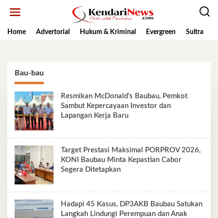
Lewati
ke
konten
Home
Advertorial
Hukum & Kriminal
Evergreen
Sultra
K
Bau-bau
Resmikan McDonald’s Baubau, Pemkot
Sambut Kepercayaan Investor dan
Lapangan Kerja Baru
Target Prestasi Maksimal PORPROV 2026,
KONI Baubau Minta Kepastian Cabor
Segera Ditetapkan
Hadapi 45 Kasus, DP3AKB Baubau Satukan
Langkah Lindungi Perempuan dan Anak