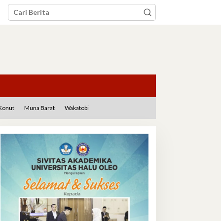
Konut
Muna Barat
Wakatobi