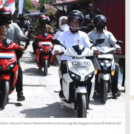
siden Jokowi Pamer Momen Mesra Bonceng Ibu Negara Iriana di Wakatobi