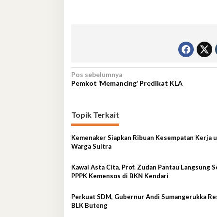
Navigasi
Pos sebelumnya
Pemkot ‘Memancing’ Predikat KLA
pos
Topik Terkait
Kemenaker Siapkan Ribuan Kesempatan Kerja 
Warga Sultra
Kawal Asta Cita, Prof. Zudan Pantau Langsung S
PPPK Kemensos di BKN Kendari
Perkuat SDM, Gubernur Andi Sumangerukka Re
BLK Buteng