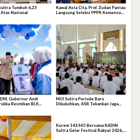
Sultra Tumbuh 6,23
Kawal Asta Cita, Prof. Zudan Pantau
 Atas Nasional
Langsung Seleksi PPPK Kemensos
di BKN Kendari
SDM, Gubernur Andi
MUI Sultra Periode Baru
ukka Resmikan BLK
Dikukuhkan, ASR Tekankan Jaga
Kemurnian Masjid dan Perkuat
Persatuan
Korem 143/HO Bersama KADIN
Sultra Gelar Festival Rakyat 2026,
300 UMKM Ramaikan Nobar