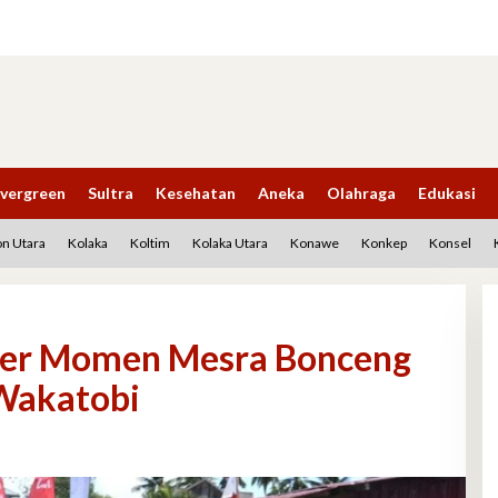
vergreen
Sultra
Kesehatan
Aneka
Olahraga
Edukasi
n Utara
Kolaka
Koltim
Kolaka Utara
Konawe
Konkep
Konsel
mer Momen Mesra Bonceng
 Wakatobi