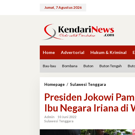
Lewati
ke
Jumat, 7 Agustus 2026
konten
Home
Advertorial
Hukum & Kriminal
E
Bau-bau
Bombana
Buton
Buton Tengah
Buto
Presiden
Homepage
/
Sulawesi Tenggara
Jokowi
Presiden Jokowi Pa
Pamer
Momen
Ibu Negara Iriana di
Mesra
Bonceng
Ibu
Admin
10 Juni 2022
Sulawesi Tenggara
Negara
Iriana
di