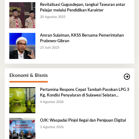
Revitalisasi Gugusdepan, tangkal Tawuran antar
Pelajar melalui Pendidikan Karakter
20 Agustus 2025
Amran Sulaiman, KKSS Bersama Pemerintahan
Prabowo-Gibran
25 Juni 2025
Ekonomi & Bisnis
Pertamina Respons Cepat Tambah Pasokan LPG 3
Kg, Kondisi Penyaluran di Sulawesi Selatan
Berlangsung Kondusif
4 Agustus 2026
OJK: Waspadai Pinjol Ilegal dan Penipuan Digital
3 Agustus 2026