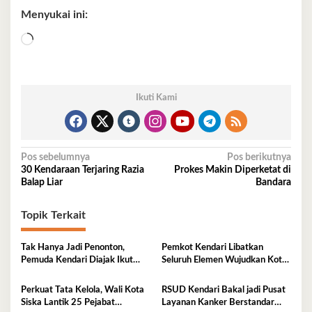
Menyukai ini:
Memuat...
Ikuti Kami
Navigasi
Pos sebelumnya
Pos berikutnya
30 Kendaraan Terjaring Razia
Prokes Makin Diperketat di
pos
Balap Liar
Bandara
Topik Terkait
Tak Hanya Jadi Penonton,
Pemkot Kendari Libatkan
Pemuda Kendari Diajak Ikut
Seluruh Elemen Wujudkan Kota
Tentukan Arah Pembangunan
Tangguh Iklim
Perkuat Tata Kelola, Wali Kota
RSUD Kendari Bakal jadi Pusat
Siska Lantik 25 Pejabat
Layanan Kanker Berstandar