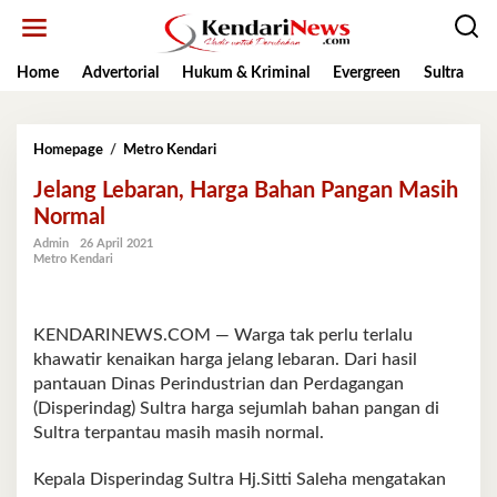
Lewati
ke
konten
Home
Advertorial
Hukum & Kriminal
Evergreen
Sultra
K
Jelang
Homepage
/
Metro Kendari
Lebaran,
Jelang Lebaran, Harga Bahan Pangan Masih
Harga
Bahan
Normal
Pangan
Admin
26 April 2021
Masih
Metro Kendari
Normal
KENDARINEWS.COM — Warga tak perlu terlalu
khawatir kenaikan harga jelang lebaran. Dari hasil
pantauan Dinas Perindustrian dan Perdagangan
(Disperindag) Sultra harga sejumlah bahan pangan di
Sultra terpantau masih masih normal.
Kepala Disperindag Sultra Hj.Sitti Saleha mengatakan