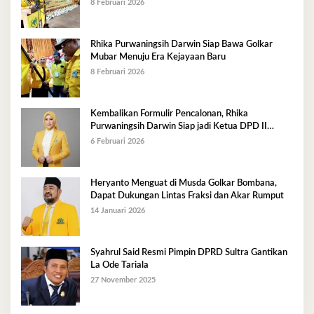
8 Februari 2026
Rhika Purwaningsih Darwin Siap Bawa Golkar
Mubar Menuju Era Kejayaan Baru
8 Februari 2026
Kembalikan Formulir Pencalonan, Rhika
Purwaningsih Darwin Siap jadi Ketua DPD II
Golkar Mubar
6 Februari 2026
Heryanto Menguat di Musda Golkar Bombana,
Dapat Dukungan Lintas Fraksi dan Akar Rumput
14 Januari 2026
Syahrul Said Resmi Pimpin DPRD Sultra Gantikan
La Ode Tariala
27 November 2025