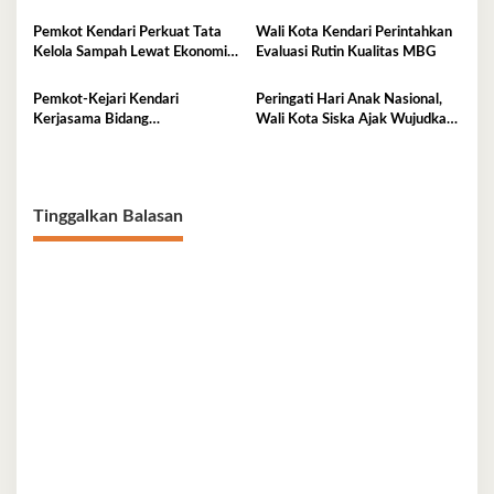
Administrator
Nasional
Pemkot Kendari Perkuat Tata
Wali Kota Kendari Perintahkan
Kelola Sampah Lewat Ekonomi
Evaluasi Rutin Kualitas MBG
Sirkular
Pemkot-Kejari Kendari
Peringati Hari Anak Nasional,
Kerjasama Bidang
Wali Kota Siska Ajak Wujudkan
Pendampingan Hukum ‘Gratis’
Kendari Ramah Anak
Tinggalkan Balasan