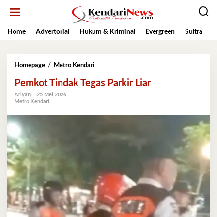
Lewati
ke
konten
Home
Advertorial
Hukum & Kriminal
Evergreen
Sultra
K
Pemkot
Homepage
/
Metro Kendari
Tindak
Pemkot Tindak Tegas Parkir Liar
Tegas
Parkir
Ariyani
25 Mei 2026
Liar
Metro Kendari