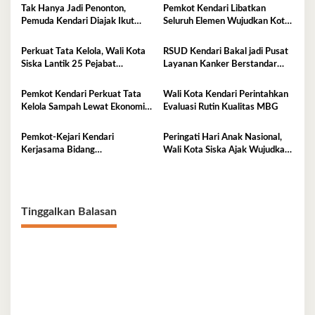
Tak Hanya Jadi Penonton,
Pemkot Kendari Libatkan
Pemuda Kendari Diajak Ikut
Seluruh Elemen Wujudkan Kota
Tentukan Arah Pembangunan
Tangguh Iklim
Perkuat Tata Kelola, Wali Kota
RSUD Kendari Bakal jadi Pusat
Siska Lantik 25 Pejabat
Layanan Kanker Berstandar
Administrator
Nasional
Pemkot Kendari Perkuat Tata
Wali Kota Kendari Perintahkan
Kelola Sampah Lewat Ekonomi
Evaluasi Rutin Kualitas MBG
Sirkular
Pemkot-Kejari Kendari
Peringati Hari Anak Nasional,
Kerjasama Bidang
Wali Kota Siska Ajak Wujudkan
Pendampingan Hukum ‘Gratis’
Kendari Ramah Anak
Tinggalkan Balasan