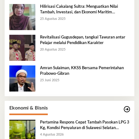
Hilirisasi Cakalang Sultra: Menguatkan Nilai
Tambah, Investasi, dan Ekonomi Maritim
Berkelanjutan
25 Agustus 2025
Revitalisasi Gugusdepan, tangkal Tawuran antar
Pelajar melalui Pendidikan Karakter
20 Agustus 2025
Amran Sulaiman, KKSS Bersama Pemerintahan
Prabowo-Gibran
25 Juni 2025
Ekonomi & Bisnis
Pertamina Respons Cepat Tambah Pasokan LPG 3
Kg, Kondisi Penyaluran di Sulawesi Selatan
Berlangsung Kondusif
4 Agustus 2026