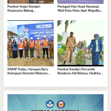
Pemkot-Kejari Kendari
Peringati Hari Anak Nasional,
Kerjasama Bidang
Wali Kota Siska Ajak Wujudkan
Pendampingan Hukum ‘Gratis’
Kendari Ramah Anak
KNMP Puday, Harapan Baru
Pemkot Kendari Percantik
Kemajuan Ekonomi Nelayan
Bundaran Adi Bahasa, Hadirkan
Kendari
Wajah Baru yang Lebih Segar
dan Berkelas