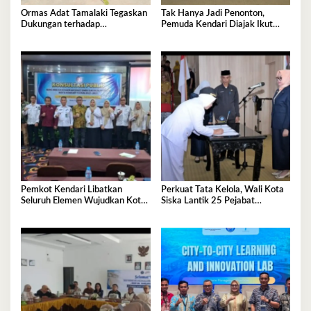
Ormas Adat Tamalaki Tegaskan
Tak Hanya Jadi Penonton,
Dukungan terhadap
Pemuda Kendari Diajak Ikut
Keberlanjutan Investasi IPIP
Tentukan Arah Pembangunan
Pemkot Kendari Libatkan
Perkuat Tata Kelola, Wali Kota
Seluruh Elemen Wujudkan Kota
Siska Lantik 25 Pejabat
Tangguh Iklim
Administrator