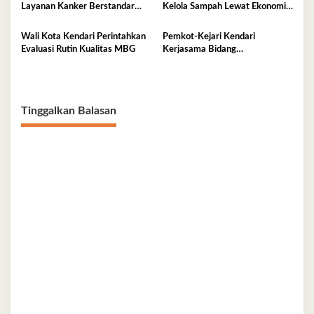
Layanan Kanker Berstandar
Kelola Sampah Lewat Ekonomi
Nasional
Sirkular
Wali Kota Kendari Perintahkan
Pemkot-Kejari Kendari
Evaluasi Rutin Kualitas MBG
Kerjasama Bidang
Pendampingan Hukum ‘Gratis’
Tinggalkan Balasan