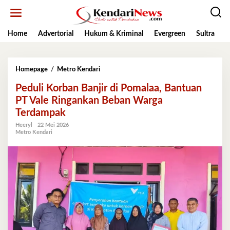
Lewati
ke
konten
Home
Advertorial
Hukum & Kriminal
Evergreen
Sultra
K
Peduli
Homepage
/
Metro Kendari
Korban
Peduli Korban Banjir di Pomalaa, Bantuan
Banjir
di
PT Vale Ringankan Beban Warga
Pomalaa,
Terdampak
Bantuan
PT
Heeryl
22 Mei 2026
Metro Kendari
Vale
Ringankan
Beban
Warga
Terdampak