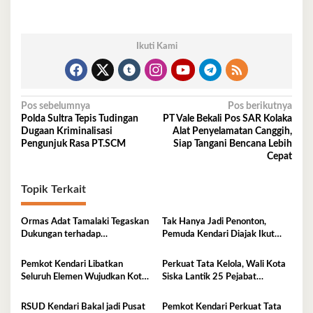
Ikuti Kami
Navigasi
Pos sebelumnya
Pos berikutnya
Polda Sultra Tepis Tudingan
PT Vale Bekali Pos SAR Kolaka
pos
Dugaan Kriminalisasi
Alat Penyelamatan Canggih,
Pengunjuk Rasa PT.SCM
Siap Tangani Bencana Lebih
Cepat
Topik Terkait
Ormas Adat Tamalaki Tegaskan
Tak Hanya Jadi Penonton,
Dukungan terhadap
Pemuda Kendari Diajak Ikut
Keberlanjutan Investasi IPIP
Tentukan Arah Pembangunan
Pemkot Kendari Libatkan
Perkuat Tata Kelola, Wali Kota
Seluruh Elemen Wujudkan Kota
Siska Lantik 25 Pejabat
Tangguh Iklim
Administrator
RSUD Kendari Bakal jadi Pusat
Pemkot Kendari Perkuat Tata