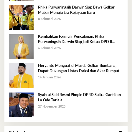
Rhika Purwaningsih Darwin Siap Bawa Golkar
Mubar Menuju Era Kejayaan Baru
8 Februari 2026
Kembalikan Formulir Pencalonan, Rhika
Purwaningsih Darwin Siap jadi Ketua DPD II
Golkar Mubar
6 Februari 2026
Heryanto Menguat di Musda Golkar Bombana,
Dapat Dukungan Lintas Fraksi dan Akar Rumput
14 Januari 2026
Syahrul Said Resmi Pimpin DPRD Sultra Gantikan
La Ode Tariala
27 November 2025