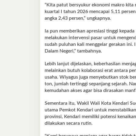
“Kita patut bersyukur ekonomi makro kita
kuartal I tahun 2026 mencapai 5,11 persen,
angka 2,43 persen,” ungkapnya.
Ia pun memberikan apresiasi tinggi kepada 
melakukan intervensi pasar untuk mengendal
sudah puluhan kali menggelar gerakan ini. 
Dalam Negeri,” tambahnya.
Lebih lanjut dijelaskan, keberhasilan menjag
melainkan butuh kolaborasi erat antara p
usaha. Wiyagus juga menyebutkan stok beras
ton, jumlah tertinggi sepanjang sejarah. N
kemudahan akses agar bisa dirasakan manf
Sementara itu, Wakil Wali Kota Kendari 
utama Pemkot Kendari untuk menstabilkan h
provinsi, Kendari memiliki potensi kenaikan
dilakukan secara rutin.
“Kami berupaya menjaga agar harga tidak ter