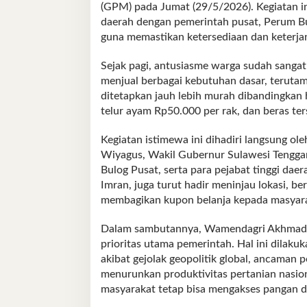
(GPM) pada Jumat (29/5/2026). Kegiatan in
daerah dengan pemerintah pusat, Perum Bul
guna memastikan ketersediaan dan keterj
Sejak pagi, antusiasme warga sudah sangat
menjual berbagai kebutuhan dasar, terutam
ditetapkan jauh lebih murah dibandingkan h
telur ayam Rp50.000 per rak, dan beras te
Kegiatan istimewa ini dihadiri langsung 
Wiyagus, Wakil Gubernur Sulawesi Tenggar
Bulog Pusat, serta para pejabat tinggi daer
Imran, juga turut hadir meninjau lokasi, b
membagikan kupon belanja kepada masyar
Dalam sambutannya, Wamendagri Akhmad 
prioritas utama pemerintah. Hal ini dilakuk
akibat gejolak geopolitik global, ancaman
menurunkan produktivitas pertanian nasion
masyarakat tetap bisa mengakses pangan d