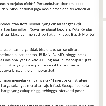
 masih berjalan efektif. Pertumbuhan ekonomi pada
 dan inflasi nasional juga masih aman dan terkendali di
Pemerintah Kota Kendari yang dinilai sangat aktif
ikan laju inflasi. “Saya mendapat laporan, Kota Kendari
Ini luar biasa dan menjadi perhatian khusus Bapak Menteri
a stabilitas harga tidak bisa dilakukan sendirian,
emerintah pusat, daerah, BUMN, BUMD, hingga pelaku
 nasional yang dikelola Bulog saat ini mencapai 5 juta
amun, stok yang melimpah tersebut harus disertai
aatnya langsung oleh masyarakat.
Sudirman menjelaskan bahwa GPM merupakan strategi
arga sekaligus menahan laju inflasi. Sebagai ibu kota
 harga yang cukup tinggi, sehingga intervensi pasar
lalu tinggi sehingga terjangkau warga, namun di sisi lain