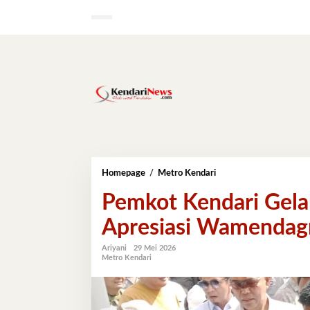
Lewati
ke
konten
Pemkot
Homepage
/
Metro Kendari
Kendari
Pemkot Kendari Gela
Gelar
Pangan
Apresiasi Wamendag
Murah,
Dapat
Apresiasi
Ariyani
29 Mei 2026
Metro Kendari
Wamendagri