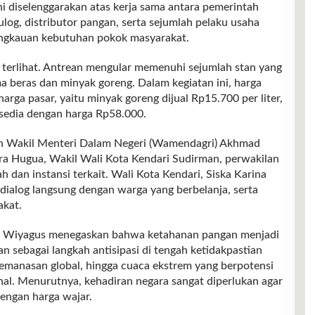
i diselenggarakan atas kerja sama antara pemerintah
og, distributor pangan, serta sejumlah pelaku usaha
angkauan kebutuhan pokok masyarakat.
 terlihat. Antrean mengular memenuhi sejumlah stan yang
a beras dan minyak goreng. Dalam kegiatan ini, harga
arga pasar, yaitu minyak goreng dijual Rp15.700 per liter,
rsedia dengan harga Rp58.000.
oleh Wakil Menteri Dalam Negeri (Wamendagri) Akhmad
a Hugua, Wakil Wali Kota Kendari Sudirman, perwakilan
ah dan instansi terkait. Wali Kota Kendari, Siska Karina
erdialog langsung dengan warga yang berbelanja, serta
akat.
Wiyagus menegaskan bahwa ketahanan pangan menjadi
an sebagai langkah antisipasi di tengah ketidakpastian
 pemanasan global, hingga cuaca ekstrem yang berpotensi
al. Menurutnya, kehadiran negara sangat diperlukan agar
engan harga wajar.