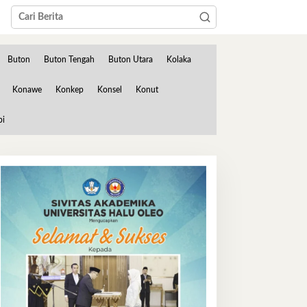
Buton
Buton Tengah
Buton Utara
Kolaka
Konawe
Konkep
Konsel
Konut
bi