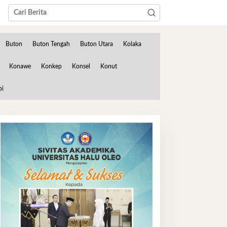
Buton
Buton Tengah
Buton Utara
Kolaka
Konawe
Konkep
Konsel
Konut
bi