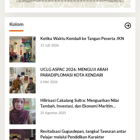
Kolom
Ketika Waktu Kembali ke Tangan Peserta JKN
13 Juli 2026
UCLG ASPAC 2026: MENGUJI ARAH
PARADIPLOMASI KOTA KENDARI
6 Mei 2026
Hilirisasi Cakalang Sultra: Menguatkan Nilai
Tambah, Investasi, dan Ekonomi Maritim
Berkelanjutan
25 Agustus 2025
Revitalisasi Gugusdepan, tangkal Tawuran antar
Pelajar melalui Pendidikan Karakter