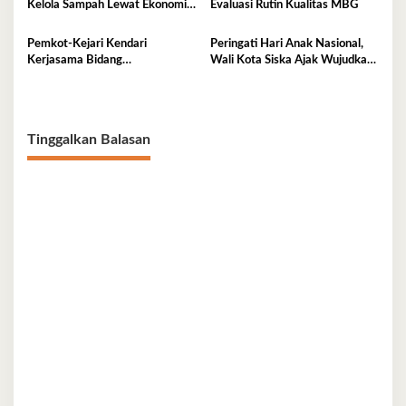
Kelola Sampah Lewat Ekonomi
Evaluasi Rutin Kualitas MBG
Sirkular
Pemkot-Kejari Kendari
Peringati Hari Anak Nasional,
Kerjasama Bidang
Wali Kota Siska Ajak Wujudkan
Pendampingan Hukum ‘Gratis’
Kendari Ramah Anak
Tinggalkan Balasan