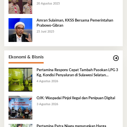
20 Agustus 2025
Amran Sulaiman, KKSS Bersama Pemerintahan
Prabowo-Gibran
25 Juni 2025
Ekonomi & Bisnis
Pertamina Respons Cepat Tambah Pasokan LPG 3
Kg, Kondisi Penyaluran di Sulawesi Selatan
Berlangsung Kondusif
4 Agustus 2026
OJK: Waspadai Pinjol Ilegal dan Penipuan Digital
3 Agustus 2026
Pertamina Patra Niaga menurunkan Harga