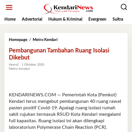
Lewati
ke
konten
Home
Advertorial
Hukum & Kriminal
Evergreen
Sultra
K
Pembangunan
Homepage
/
Metro Kendari
Tambahan
Pembangunan Tambahan Ruang Isolasi
Ruang
Isolasi
Dikebut
Dikebut
Heeryl
1 Oktober 2020
Metro Kendari
KENDARINEWS.COM — Pemerintah Kota (Pemkot)
Kendari terus mengebut pembangunan 40 ruang rawat
pasien positif Covid-19. Apalagi ruang isolasi rumah
sakit rujukan termasuk RSUD Kota Kendari mengalami
full kapasitas. Ruang isolasi ini akan dilengkapi
laboratorium Polymerase Chain Reaction (PCR).