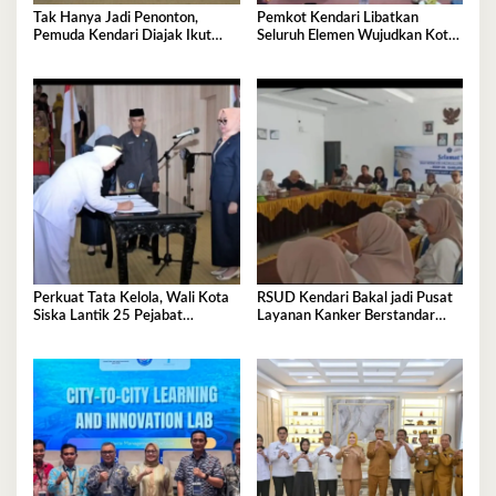
Tak Hanya Jadi Penonton,
Pemkot Kendari Libatkan
Pemuda Kendari Diajak Ikut
Seluruh Elemen Wujudkan Kota
Tentukan Arah Pembangunan
Tangguh Iklim
Perkuat Tata Kelola, Wali Kota
RSUD Kendari Bakal jadi Pusat
Siska Lantik 25 Pejabat
Layanan Kanker Berstandar
Administrator
Nasional