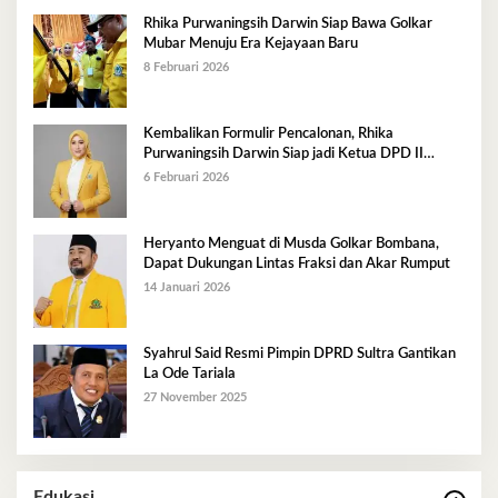
Rhika Purwaningsih Darwin Siap Bawa Golkar
Mubar Menuju Era Kejayaan Baru
8 Februari 2026
Kembalikan Formulir Pencalonan, Rhika
Purwaningsih Darwin Siap jadi Ketua DPD II
Golkar Mubar
6 Februari 2026
Heryanto Menguat di Musda Golkar Bombana,
Dapat Dukungan Lintas Fraksi dan Akar Rumput
14 Januari 2026
Syahrul Said Resmi Pimpin DPRD Sultra Gantikan
La Ode Tariala
27 November 2025
Edukasi