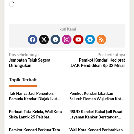
Memuat...
Ikuti Kami
Navigasi
Pos sebelumnya
Pos berikutnya
Jembatan Teluk Segera
Pemkot Kendari Keciprat
pos
Difungsikan
DAK Pendidikan Rp 32 Miliar
Topik Terkait
Tak Hanya Jadi Penonton,
Pemkot Kendari Libatkan
Pemuda Kendari Diajak Ikut
Seluruh Elemen Wujudkan Kota
Tentukan Arah Pembangunan
Tangguh Iklim
Perkuat Tata Kelola, Wali Kota
RSUD Kendari Bakal jadi Pusat
Siska Lantik 25 Pejabat
Layanan Kanker Berstandar
Administrator
Nasional
Pemkot Kendari Perkuat Tata
Wali Kota Kendari Perintahkan