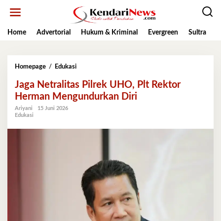
Lewati
ke
konten
Home
Advertorial
Hukum & Kriminal
Evergreen
Sultra
K
Jaga
Homepage
/
Edukasi
Netralitas
Jaga Netralitas Pilrek UHO, Plt Rektor
Pilrek
UHO,
Herman Mengundurkan Diri
Plt
Ariyani
15 Juni 2026
Rektor
Edukasi
Herman
Mengundurkan
Diri