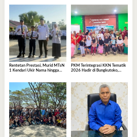
Briket
Rentetan Prestasi, Murid MTsN
PKM Terintegrasi KKN Tematik
1 Kendari Ukir Nama hingga
2026 Hadir di Bungkutoko,
Kancah Internasional
Angkat Potensi Tumbuhan Obat
Tradisional Pesisir