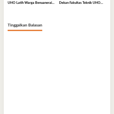
UHO Latih Warga Benuanerai
Dekan Fakultas Teknik UHO
Olah Sabut Kelapa
Periode 2026–2030
Tinggalkan Balasan