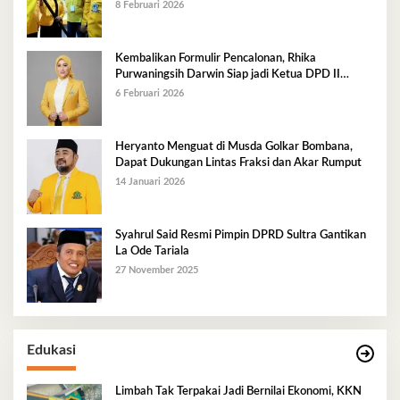
8 Februari 2026
Kembalikan Formulir Pencalonan, Rhika
Purwaningsih Darwin Siap jadi Ketua DPD II
Golkar Mubar
6 Februari 2026
Heryanto Menguat di Musda Golkar Bombana,
Dapat Dukungan Lintas Fraksi dan Akar Rumput
14 Januari 2026
Syahrul Said Resmi Pimpin DPRD Sultra Gantikan
La Ode Tariala
27 November 2025
Edukasi
Limbah Tak Terpakai Jadi Bernilai Ekonomi, KKN