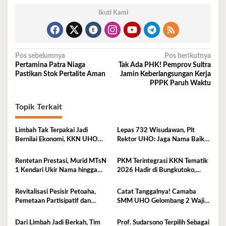
Ikuti Kami
Navigasi
Pos sebelumnya
Pos berikutnya
Pertamina Patra Niaga
Tak Ada PHK! Pemprov Sultra
pos
Pastikan Stok Pertalite Aman
Jamin Keberlangsungan Kerja
PPPK Paruh Waktu
Topik Terkait
Limbah Tak Terpakai Jadi
Lepas 732 Wisudawan, Plt
Bernilai Ekonomi, KKN UHO
Rektor UHO: Jaga Nama Baik
Olah Kelapa Jadi Asap Cair dan
Almamater Lewat Karya Nyata
Briket
Rentetan Prestasi, Murid MTsN
PKM Terintegrasi KKN Tematik
1 Kendari Ukir Nama hingga
2026 Hadir di Bungkutoko,
Kancah Internasional
Angkat Potensi Tumbuhan Obat
Tradisional Pesisir
Revitalisasi Pesisir Petoaha,
Catat Tanggalnya! Camaba
Pemetaan Partisipatif dan
SMM UHO Gelombang 2 Wajib
Pengelolaan Sampah
Ikut Pemkes 7 Agustus
Dari Limbah Jadi Berkah, Tim
Prof. Sudarsono Terpilih Sebagai