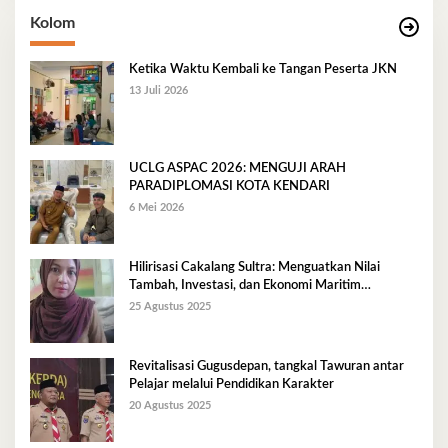
Kolom
Ketika Waktu Kembali ke Tangan Peserta JKN
13 Juli 2026
UCLG ASPAC 2026: MENGUJI ARAH
PARADIPLOMASI KOTA KENDARI
6 Mei 2026
Hilirisasi Cakalang Sultra: Menguatkan Nilai
Tambah, Investasi, dan Ekonomi Maritim
Berkelanjutan
25 Agustus 2025
Revitalisasi Gugusdepan, tangkal Tawuran antar
Pelajar melalui Pendidikan Karakter
20 Agustus 2025