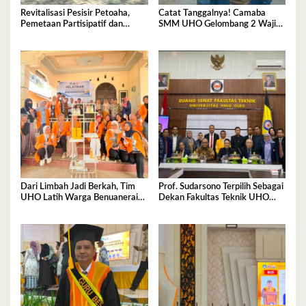
Revitalisasi Pesisir Petoaha,
Catat Tanggalnya! Camaba
Pemetaan Partisipatif dan
SMM UHO Gelombang 2 Wajib
Pengelolaan Sampah
Ikut Pemkes 7 Agustus
Dari Limbah Jadi Berkah, Tim
Prof. Sudarsono Terpilih Sebagai
UHO Latih Warga Benuanerai
Dekan Fakultas Teknik UHO
Olah Sabut Kelapa
Periode 2026–2030