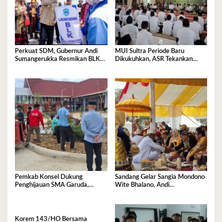
Perkuat SDM, Gubernur Andi
MUI Sultra Periode Baru
Sumangerukka Resmikan BLK
Dikukuhkan, ASR Tekankan
Buteng
Jaga Kemurnian Masjid dan
Perkuat Persatuan
Pemkab Konsel Dukung
Sandang Gelar Sangia Mondono
Penghijauan SMA Garuda,
Wite Bhalano, Andi
Serahkan 450 Bibit Tanaman
Sumangerukka Janji Jaga
Bunga
Warisan Budaya dan Persatuan
Bumi Anoa
Korem 143/HO Bersama