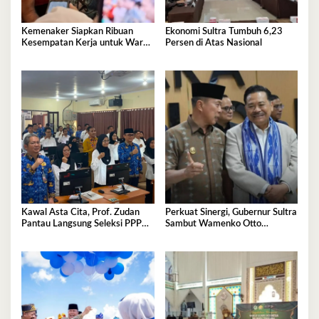
Kemenaker Siapkan Ribuan
Ekonomi Sultra Tumbuh 6,23
Kesempatan Kerja untuk Warga
Persen di Atas Nasional
Sultra
Kawal Asta Cita, Prof. Zudan
Perkuat Sinergi, Gubernur Sultra
Pantau Langsung Seleksi PPPK
Sambut Wamenko Otto
Kemensos di BKN Kendari
Hasibuan