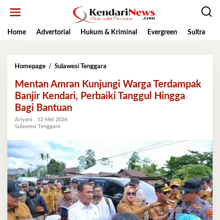
Lewati
ke
konten
Home
Advertorial
Hukum & Kriminal
Evergreen
Sultra
K
Mentan
Homepage
/
Sulawesi Tenggara
Amran
Mentan Amran Kunjungi Warga Terdampak
Kunjungi
Warga
Banjir Kendari, Perbaiki Tanggul Hingga
Terdampak
Bagi Bantuan
Banjir
Kendari,
Ariyani
12 Mei 2026
Sulawesi Tenggara
Perbaiki
Tanggul
Hingga
Bagi
Bantuan