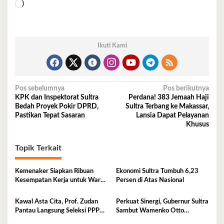
Memuat...
Ikuti Kami
Navigasi
Pos sebelumnya
Pos berikutnya
KPK dan Inspektorat Sultra
Perdana! 383 Jemaah Haji
pos
Bedah Proyek Pokir DPRD,
Sultra Terbang ke Makassar,
Pastikan Tepat Sasaran
Lansia Dapat Pelayanan
Khusus
Topik Terkait
Kemenaker Siapkan Ribuan
Ekonomi Sultra Tumbuh 6,23
Kesempatan Kerja untuk Warga
Persen di Atas Nasional
Sultra
Kawal Asta Cita, Prof. Zudan
Perkuat Sinergi, Gubernur Sultra
Pantau Langsung Seleksi PPPK
Sambut Wamenko Otto
Kemensos di BKN Kendari
Hasibuan