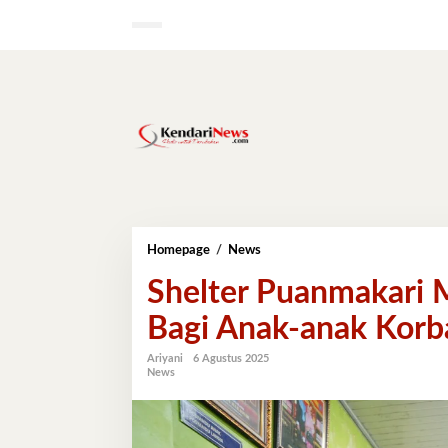
Lewati
ke
konten
Shelter
Homepage
/
News
Puanmakari
Shelter Puanmakari 
Makassar,
Tempat
Bagi Anak-anak Korb
Berlindung
Bagi
Anak-
Ariyani
6 Agustus 2025
News
anak
Korban
Kekerasan