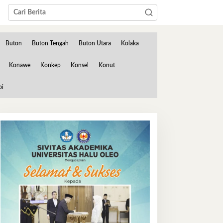
Buton
Buton Tengah
Buton Utara
Kolaka
Konawe
Konkep
Konsel
Konut
bi