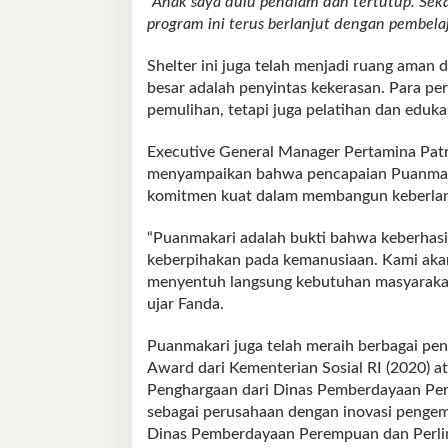
”Anak saya dulu pendiam dan tertutup. Seka
program ini terus berlanjut dengan pembela
Shelter ini juga telah menjadi ruang ama
besar adalah penyintas kekerasan. Para p
pemulihan, tetapi juga pelatihan dan eduka
Executive General Manager Pertamina Patr
menyampaikan bahwa pencapaian Puanmakar
komitmen kuat dalam membangun keberlanj
“Puanmakari adalah bukti bahwa keberhasi
keberpihakan pada kemanusiaan. Kami akan 
menyentuh langsung kebutuhan masyarakat,
ujar Fanda.
Puanmakari juga telah meraih berbagai pen
Award dari Kementerian Sosial RI (2020) at
Penghargaan dari Dinas Pemberdayaan Per
sebagai perusahaan dengan inovasi penge
Dinas Pemberdayaan Perempuan dan Perli