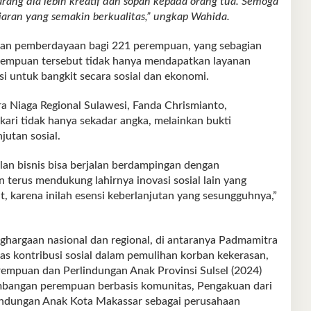
rang dia lebih kreatif dan sopan kepada orang tua. Semoga
jaran yang semakin berkualitas,” ungkap Wahida.
n dan pemberdayaan bagi 221 perempuan, yang sebagian
erempuan tersebut tidak hanya mendapatkan layanan
si untuk bangkit secara sosial dan ekonomi.
a Niaga Regional Sulawesi, Fanda Chrismianto,
i tidak hanya sekadar angka, melainkan bukti
utan sosial.
lan bisnis bisa berjalan berdampingan dengan
terus mendukung lahirnya inovasi sosial lain yang
 karena inilah esensi keberlanjutan yang sesungguhnya,”
ghargaan nasional dan regional, di antaranya Padmamitra
as kontribusi sosial dalam pemulihan korban kekerasan,
empuan dan Perlindungan Anak Provinsi Sulsel (2024)
mbangan perempuan berbasis komunitas, Pengakuan dari
ndungan Anak Kota Makassar sebagai perusahaan