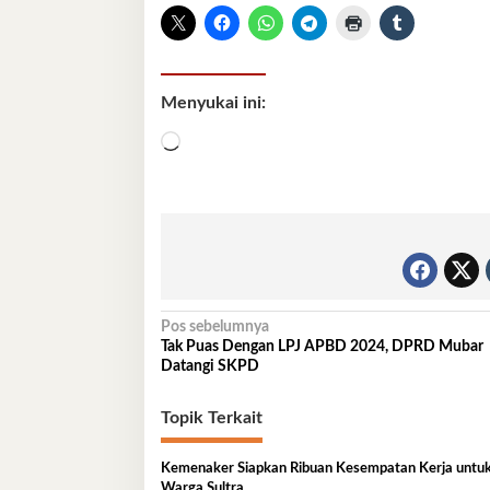
Menyukai ini:
Memuat...
Navigasi
Pos sebelumnya
Tak Puas Dengan LPJ APBD 2024, DPRD Mubar
pos
Datangi SKPD
Topik Terkait
Kemenaker Siapkan Ribuan Kesempatan Kerja untu
Warga Sultra