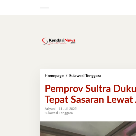
Lewati
ke
konten
Pemprov
Homepage
/
Sulawesi Tenggara
Sultra
Pemprov Sultra Duku
Dukung
Penyaluran
Tepat Sasaran Lewat 
BBM
Subsidi
Tepat
Ariyani
11 Juli 2025
Sulawesi Tenggara
Sasaran
Lewat
Aplikasi
XStar