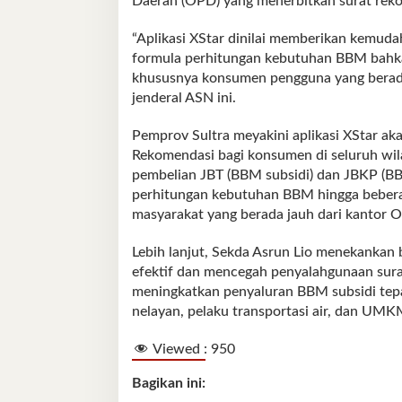
Daerah (OPD) yang menerbitkan surat rekom
“Aplikasi XStar dinilai memberikan kemud
formula perhitungan kebutuhan BBM bahka
khususnya konsumen pengguna yang berada
jenderal ASN ini.
Pemprov Sultra meyakini aplikasi XStar a
Rekomendasi bagi konsumen di seluruh wil
pembelian JBT (BBM subsidi) dan JBKP (BB
perhitungan kebutuhan BBM hingga beberap
masyarakat yang berada jauh dari kantor 
Lebih lanjut, Sekda Asrun Lio menekankan
efektif dan mencegah penyalahgunaan sura
meningkatkan penyaluran BBM subsidi tepa
nelayan, pelaku transportasi air, dan UMK
Viewed :
950
Bagikan ini: