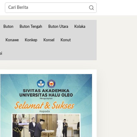
Buton
Buton Tengah
Buton Utara
Kolaka
Konawe
Konkep
Konsel
Konut
bi