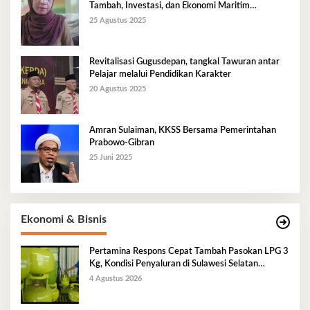
Tambah, Investasi, dan Ekonomi Maritim
Berkelanjutan
25 Agustus 2025
Revitalisasi Gugusdepan, tangkal Tawuran antar
Pelajar melalui Pendidikan Karakter
20 Agustus 2025
Amran Sulaiman, KKSS Bersama Pemerintahan
Prabowo-Gibran
25 Juni 2025
Ekonomi & Bisnis
Pertamina Respons Cepat Tambah Pasokan LPG 3
Kg, Kondisi Penyaluran di Sulawesi Selatan
Berlangsung Kondusif
4 Agustus 2026