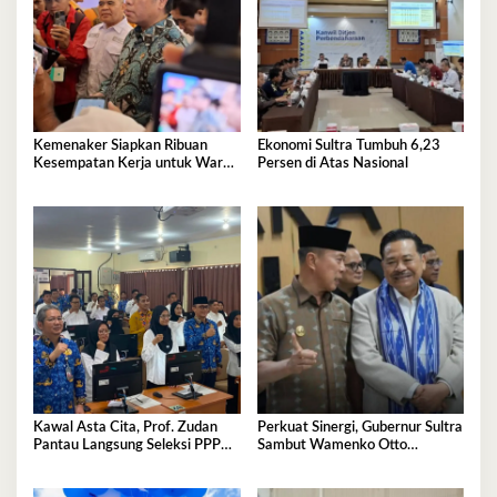
Kemenaker Siapkan Ribuan
Ekonomi Sultra Tumbuh 6,23
Kesempatan Kerja untuk Warga
Persen di Atas Nasional
Sultra
Kawal Asta Cita, Prof. Zudan
Perkuat Sinergi, Gubernur Sultra
Pantau Langsung Seleksi PPPK
Sambut Wamenko Otto
Kemensos di BKN Kendari
Hasibuan