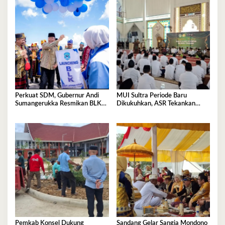
Perkuat SDM, Gubernur Andi
MUI Sultra Periode Baru
Sumangerukka Resmikan BLK
Dikukuhkan, ASR Tekankan
Buteng
Jaga Kemurnian Masjid dan
Perkuat Persatuan
Pemkab Konsel Dukung
Sandang Gelar Sangia Mondono