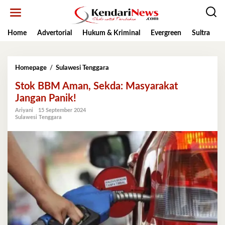
Lewati
ke
konten
Home
Advertorial
Hukum & Kriminal
Evergreen
Sultra
K
Stok
Homepage
/
Sulawesi Tenggara
BBM
Stok BBM Aman, Sekda: Masyarakat
Aman,
Sekda: Masyarakat
Jangan Panik!
Jangan
Ariyani
15 September 2024
Panik!
Sulawesi Tenggara