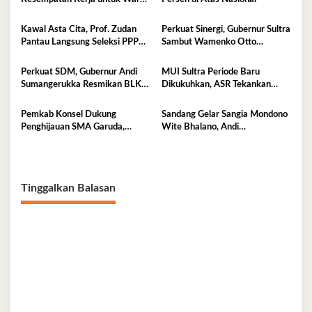
Sultra
Kawal Asta Cita, Prof. Zudan
Perkuat Sinergi, Gubernur Sultra
Pantau Langsung Seleksi PPPK
Sambut Wamenko Otto
Kemensos di BKN Kendari
Hasibuan
Perkuat SDM, Gubernur Andi
MUI Sultra Periode Baru
Sumangerukka Resmikan BLK
Dikukuhkan, ASR Tekankan
Buteng
Jaga Kemurnian Masjid dan
Perkuat Persatuan
Pemkab Konsel Dukung
Sandang Gelar Sangia Mondono
Penghijauan SMA Garuda,
Wite Bhalano, Andi
Serahkan 450 Bibit Tanaman
Sumangerukka Janji Jaga
Bunga
Warisan Budaya dan Persatuan
Bumi Anoa
Tinggalkan Balasan