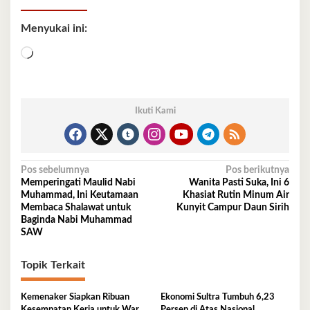
Menyukai ini:
Memuat...
Ikuti Kami
Navigasi
Pos sebelumnya
Pos berikutnya
Memperingati Maulid Nabi
Wanita Pasti Suka, Ini 6
pos
Muhammad, Ini Keutamaan
Khasiat Rutin Minum Air
Membaca Shalawat untuk
Kunyit Campur Daun Sirih
Baginda Nabi Muhammad
SAW
Topik Terkait
Kemenaker Siapkan Ribuan
Ekonomi Sultra Tumbuh 6,23
Kesempatan Kerja untuk Warga
Persen di Atas Nasional