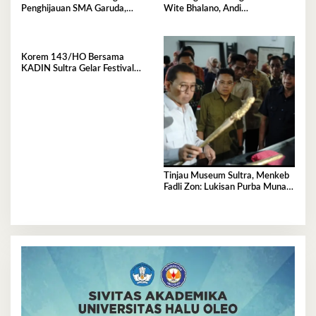
Penghijauan SMA Garuda,
Wite Bhalano, Andi
Serahkan 450 Bibit Tanaman
Sumangerukka Janji Jaga
Bunga
Warisan Budaya dan Persatuan
Bumi Anoa
Korem 143/HO Bersama
KADIN Sultra Gelar Festival
Rakyat 2026, 300 UMKM
Ramaikan Nobar Semifinal Piala
Dunia
Tinjau Museum Sultra, Menkeb
Fadli Zon: Lukisan Purba Muna
Resmi Jadi Tertua di Dunia