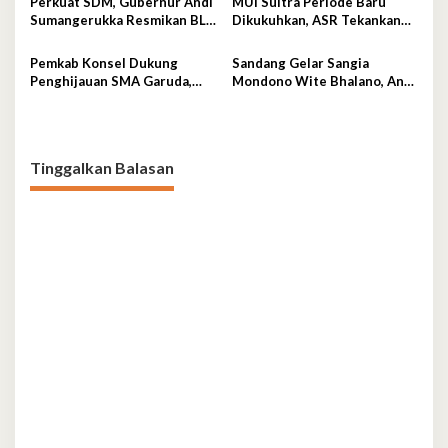
Perkuat SDM, Gubernur Andi
MUI Sultra Periode Baru
Sumangerukka Resmikan BLK
Dikukuhkan, ASR Tekankan
Buteng
Jaga Kemurnian Masjid dan
Perkuat Persatuan
Pemkab Konsel Dukung
Sandang Gelar Sangia
Penghijauan SMA Garuda,
Mondono Wite Bhalano, Andi
Serahkan 450 Bibit Tanaman
Sumangerukka Janji Jaga
Bunga
Warisan Budaya dan
Persatuan Bumi Anoa
Tinggalkan Balasan