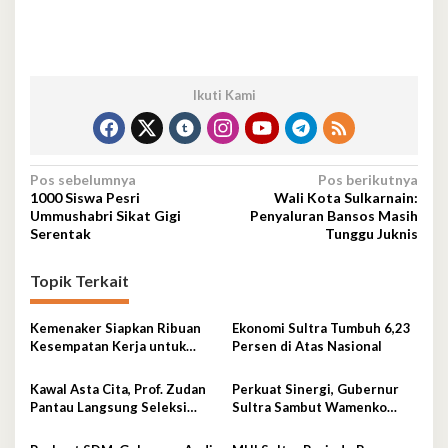
Ikuti Kami
Navigasi
Pos sebelumnya
Pos berikutnya
1000 Siswa Pesri
Wali Kota Sulkarnain:
pos
Ummushabri Sikat Gigi
Penyaluran Bansos Masih
Serentak
Tunggu Juknis
Topik Terkait
Kemenaker Siapkan Ribuan
Ekonomi Sultra Tumbuh 6,23
Kesempatan Kerja untuk
Persen di Atas Nasional
Warga Sultra
Kawal Asta Cita, Prof. Zudan
Perkuat Sinergi, Gubernur
Pantau Langsung Seleksi
Sultra Sambut Wamenko
PPPK Kemensos di BKN
Otto Hasibuan
Kendari