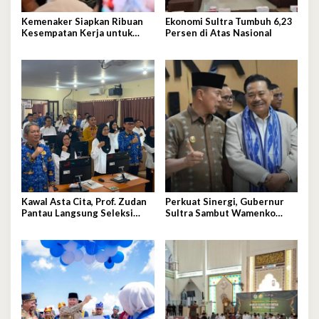
Kemenaker Siapkan Ribuan
Ekonomi Sultra Tumbuh 6,23
Kesempatan Kerja untuk
Persen di Atas Nasional
Warga Sultra
Kawal Asta Cita, Prof. Zudan
Perkuat Sinergi, Gubernur
Pantau Langsung Seleksi
Sultra Sambut Wamenko
PPPK Kemensos di BKN
Otto Hasibuan
Kendari