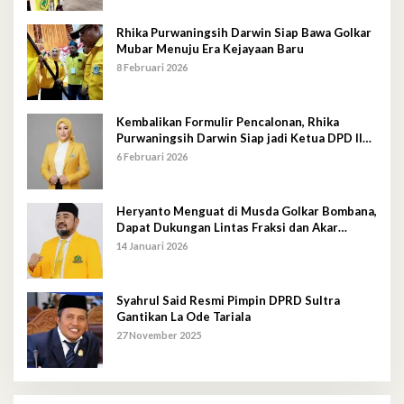
Rhika Purwaningsih Darwin Siap Bawa Golkar
Mubar Menuju Era Kejayaan Baru
8 Februari 2026
Kembalikan Formulir Pencalonan, Rhika
Purwaningsih Darwin Siap jadi Ketua DPD II
Golkar Mubar
6 Februari 2026
Heryanto Menguat di Musda Golkar Bombana,
Dapat Dukungan Lintas Fraksi dan Akar
Rumput
14 Januari 2026
Syahrul Said Resmi Pimpin DPRD Sultra
Gantikan La Ode Tariala
27 November 2025