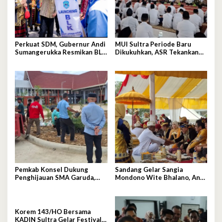
Perkuat SDM, Gubernur Andi
MUI Sultra Periode Baru
Sumangerukka Resmikan BLK
Dikukuhkan, ASR Tekankan
Buteng
Jaga Kemurnian Masjid dan
Perkuat Persatuan
Pemkab Konsel Dukung
Sandang Gelar Sangia
Penghijauan SMA Garuda,
Mondono Wite Bhalano, Andi
Serahkan 450 Bibit Tanaman
Sumangerukka Janji Jaga
Bunga
Warisan Budaya dan
Persatuan Bumi Anoa
Korem 143/HO Bersama
KADIN Sultra Gelar Festival