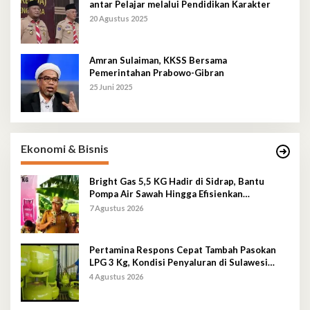
antar Pelajar melalui Pendidikan Karakter
20 Agustus 2025
Amran Sulaiman, KKSS Bersama
Pemerintahan Prabowo-Gibran
25 Juni 2025
Ekonomi & Bisnis
Bright Gas 5,5 KG Hadir di Sidrap, Bantu
Pompa Air Sawah Hingga Efisienkan
Penyaluran Elpiji 3 Kg
7 Agustus 2026
Pertamina Respons Cepat Tambah Pasokan
LPG 3 Kg, Kondisi Penyaluran di Sulawesi
Selatan Berlangsung Kondusif
4 Agustus 2026