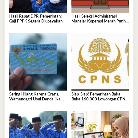
Hasil Rapat DPR‑Pemerintah:
Hasil Seleksi Administrasi
Gaji PPPK Segera Diupayakan
Manajer Koperasi Merah Putih
Masuk APBN
2026 Resmi Diumumkan, Cek di
Sini
Sering Hilang Karena Gratis,
Siap-Siap! Pemerintah Bakal
Wamendagri Usul Denda jika
Buka 160.000 Lowongan CPNS
KTP Hilang
2026, Jurusan Ini Paling Banyak
Dicari