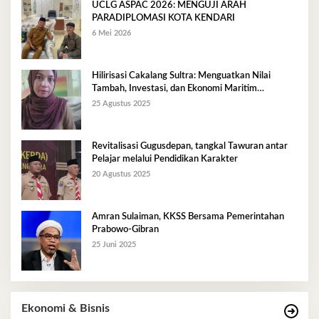
UCLG ASPAC 2026: MENGUJI ARAH
PARADIPLOMASI KOTA KENDARI
6 Mei 2026
Hilirisasi Cakalang Sultra: Menguatkan Nilai
Tambah, Investasi, dan Ekonomi Maritim
Berkelanjutan
25 Agustus 2025
Revitalisasi Gugusdepan, tangkal Tawuran antar
Pelajar melalui Pendidikan Karakter
20 Agustus 2025
Amran Sulaiman, KKSS Bersama Pemerintahan
Prabowo-Gibran
25 Juni 2025
Ekonomi & Bisnis