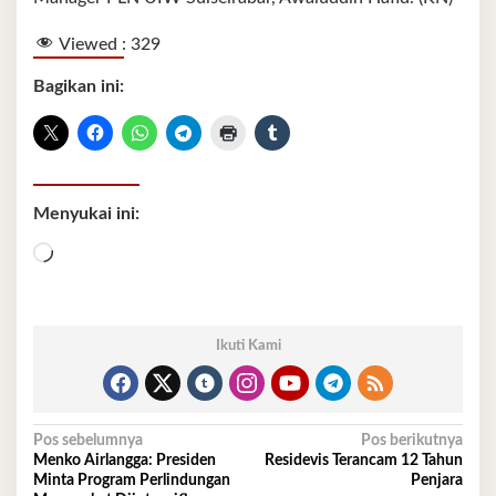
Viewed :
329
Bagikan ini:
Menyukai ini:
Memuat...
Ikuti Kami
Navigasi
Pos sebelumnya
Pos berikutnya
Menko Airlangga: Presiden
Residevis Terancam 12 Tahun
pos
Minta Program Perlindungan
Penjara