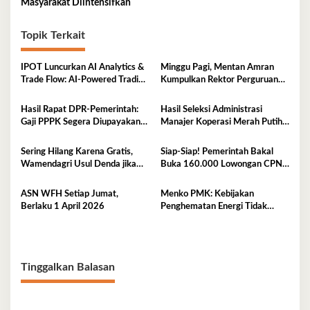
Masyarakat Diintensifkan
Topik Terkait
IPOT Luncurkan AI Analytics &
Minggu Pagi, Mentan Amran
Trade Flow: AI-Powered Trading
Kumpulkan Rektor Perguruan
Platform Pertama di Indonesia
Tinggi Lingkup Indonesia Timur,
Perkuat Inovasi Pertanian
Hasil Rapat DPR‑Pemerintah:
Hasil Seleksi Administrasi
Gaji PPPK Segera Diupayakan
Manajer Koperasi Merah Putih
Masuk APBN
2026 Resmi Diumumkan, Cek di
Sini
Sering Hilang Karena Gratis,
Siap-Siap! Pemerintah Bakal
Wamendagri Usul Denda jika
Buka 160.000 Lowongan CPNS
KTP Hilang
2026, Jurusan Ini Paling Banyak
Dicari
ASN WFH Setiap Jumat,
Menko PMK: Kebijakan
Berlaku 1 April 2026
Penghematan Energi Tidak
Akan Ganggu Pembelajaran dan
Pelayanan Publik
Tinggalkan Balasan