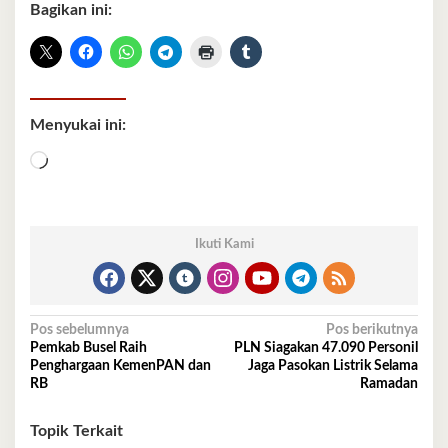
Bagikan ini:
Menyukai ini:
Memuat...
Ikuti Kami
Navigasi
Pos sebelumnya
Pos berikutnya
Pemkab Busel Raih
PLN Siagakan 47.090 Personil
pos
Penghargaan KemenPAN dan
Jaga Pasokan Listrik Selama
RB
Ramadan
Topik Terkait