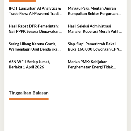
IPOT Luncurkan AI Analytics &
Minggu Pagi, Mentan Amran
Trade Flow: AI-Powered Trading
Kumpulkan Rektor Perguruan
Platform Pertama di Indonesia
Tinggi Lingkup Indonesia Timur,
Perkuat Inovasi Pertanian
Hasil Rapat DPR‑Pemerintah:
Hasil Seleksi Administrasi
Gaji PPPK Segera Diupayakan
Manajer Koperasi Merah Putih
Masuk APBN
2026 Resmi Diumumkan, Cek di
Sini
Sering Hilang Karena Gratis,
Siap-Siap! Pemerintah Bakal
Wamendagri Usul Denda jika
Buka 160.000 Lowongan CPNS
KTP Hilang
2026, Jurusan Ini Paling Banyak
Dicari
ASN WFH Setiap Jumat,
Menko PMK: Kebijakan
Berlaku 1 April 2026
Penghematan Energi Tidak
Akan Ganggu Pembelajaran dan
Pelayanan Publik
Tinggalkan Balasan