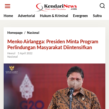
Lewati
ke
konten
Home
Advertorial
Hukum & Kriminal
Evergreen
Sultra
K
Menko
Homepage
/
Nasional
Airlangga:
Menko Airlangga: Presiden Minta Program
Presiden
Minta
Perlindungan Masyarakat Diintensifkan
Program
Heeryl
5 April 2022
Perlindungan
Nasional
Masyarakat
Diintensifkan