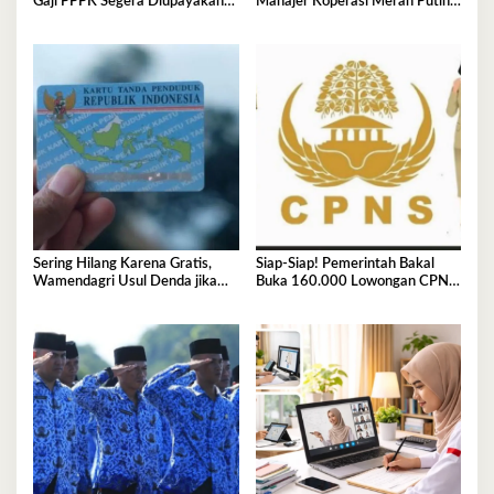
Gaji PPPK Segera Diupayakan
Manajer Koperasi Merah Putih
Masuk APBN
2026 Resmi Diumumkan, Cek di
Sini
Sering Hilang Karena Gratis,
Siap-Siap! Pemerintah Bakal
Wamendagri Usul Denda jika
Buka 160.000 Lowongan CPNS
KTP Hilang
2026, Jurusan Ini Paling Banyak
Dicari