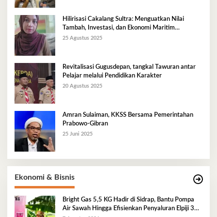
Hilirisasi Cakalang Sultra: Menguatkan Nilai
Tambah, Investasi, dan Ekonomi Maritim
Berkelanjutan
25 Agustus 2025
Revitalisasi Gugusdepan, tangkal Tawuran antar
Pelajar melalui Pendidikan Karakter
20 Agustus 2025
Amran Sulaiman, KKSS Bersama Pemerintahan
Prabowo-Gibran
25 Juni 2025
Ekonomi & Bisnis
Bright Gas 5,5 KG Hadir di Sidrap, Bantu Pompa
Air Sawah Hingga Efisienkan Penyaluran Elpiji 3