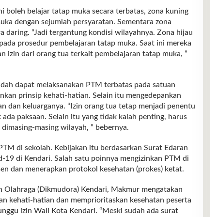
ni boleh belajar tatap muka secara terbatas, zona kuning
 muka dengan sejumlah persyaratan. Sementara zona
a daring. “Jadi tergantung kondisi wilayahnya. Zona hijau
pada prosedur pembelajaran tatap muka. Saat ini mereka
n izin dari orang tua terkait pembelajaran tatap muka, ”
udah dapat melaksanakan PTM terbatas pada satuan
kan prinsip kehati-hatian. Selain itu mengedepankan
n dan keluarganya. “Izin orang tua tetap menjadi penentu
 ada paksaan. Selain itu yang tidak kalah penting, harus
9 dimasing-masing wilayah, ” bebernya.
TM di sekolah. Kebijakan itu berdasarkan Surat Edaran
-19 di Kendari. Salah satu poinnya mengizinkan PTM di
en dan menerapkan protokol kesehatan (prokes) ketat.
n Olahraga (Dikmudora) Kendari, Makmur mengatakan
n kehati-hatian dan memprioritaskan kesehatan peserta
nggu izin Wali Kota Kendari. “Meski sudah ada surat