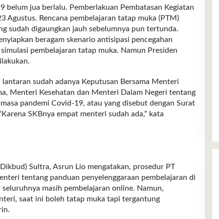
lum jua berlalu. Pemberlakuan Pembatasan Kegiatan
23 Agustus. Rencana pembelajaran tatap muka (PTM)
ang sudah digaungkan jauh sebelumnya pun tertunda.
menyiapkan beragam skenario antisipasi pencegahan
 simulasi pembelajaran tatap muka. Namun Presiden
ilakukan.
M lantaran sudah adanya Keputusan Bersama Menteri
a, Menteri Kesehatan dan Menteri Dalam Negeri tentang
 masa pandemi Covid-19, atau yang disebut dengan Surat
“Karena SKBnya empat menteri sudah ada,” kata
Dikbud) Sultra, Asrun Lio mengatakan, prosedur PT
nteri tentang panduan penyelenggaraan pembelajaran di
r seluruhnya masih pembelajaran online. Namun,
ri, saat ini boleh tatap muka tapi tergantung
in.