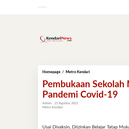
Lewati
ke
konten
Pembukaan
Homepage
/
Metro Kendari
Sekolah
Pembukaan Sekolah 
Menyesuaikan
Kondisi
Pandemi Covid-19
Pandemi
Covid-
19
Admin
21 Agustus 2021
Metro Kendari
Usai Divaksin, Diizinkan Belajar Tatap Muk