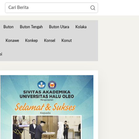
Buton
Buton Tengah
Buton Utara
Kolaka
Konawe
Konkep
Konsel
Konut
bi