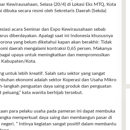
r Kewirausahaan, Selasa (20/4) di Lokasi Eks MTQ, Kota
i dibuka secara resmi oleh Sekretaris Daerah (Sekda)
siasi acara Seminar dan Expo Kewirausahaan sebab
us diberdayakan. Apalagi saat ini Indonesia khususnya
orona yang belum diketahui kapan akan berakhir. Tidak
onomi daerah mengalami kontraksi 0,65 persen. Makanya
 sebagai upaya untuk meningkatkan dan mempromosikan
 Kabupaten/Kota.
 untuk lebih kreatif. Salah satu sektor yang sangat
umbuhan ekonomi adalah sektor Koperasi dan Usaha Mikro
ah-langkah penguatan daya saing produk dan penguatan
t peluang,” kata wanita berhijab tersebut.
ertaan para pelaku usaha pada pameran ini dapat membuka
m rangka memperkuat daya saing dan membangun pasar di
 negeri. ” Intinya kegiatan sangat positif dalam membantu