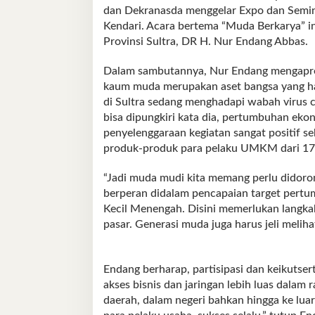
dan Dekranasda menggelar Expo dan Semina
Kendari. Acara bertema “Muda Berkarya” in
Provinsi Sultra, DR H. Nur Endang Abbas.
Dalam sambutannya, Nur Endang mengapre
kaum muda merupakan aset bangsa yang har
di Sultra sedang menghadapi wabah virus c
bisa dipungkiri kata dia, pertumbuhan ek
penyelenggaraan kegiatan sangat positif
produk-produk para pelaku UMKM dari 17
“Jadi muda mudi kita memang perlu didorong
berperan didalam pencapaian target pert
Kecil Menengah. Disini memerlukan langk
pasar. Generasi muda juga harus jeli meliha
Endang berharap, partisipasi dan keikuts
akses bisnis dan jaringan lebih luas dala
daerah, dalam negeri bahkan hingga ke luar