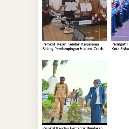
Pemkot-Kejari Kendari Kerjasama
Peringati 
Bidang Pendampingan Hukum ‘Gratis’
Kota Sisk
Ramah An
Pemkot Kendari Percantik Bundaran