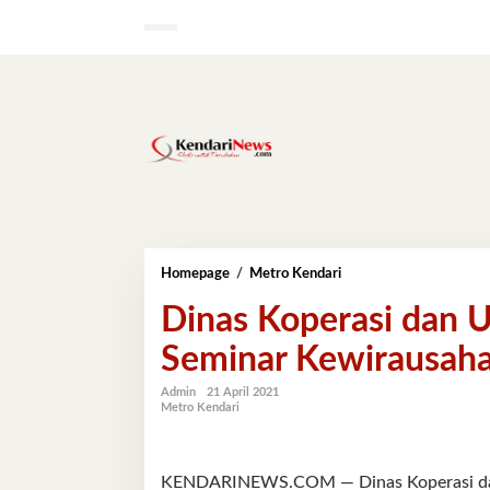
Lewati
ke
konten
Dinas
Homepage
/
Metro Kendari
Koperasi
Dinas Koperasi dan 
dan
UMKM
Seminar Kewirausah
Sultra
Gelar
Expo
Admin
21 April 2021
Metro Kendari
dan
Seminar
Kewirausahaan
KENDARINEWS.COM — Dinas Koperasi dan