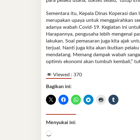
para pelaku usaha, sukses selalu,” tutup En
Sementara itu, Kepala Dinas Koperasi dan
merupakan upaya untuk menggairahkan sem
adanya wabah Covid-19. Kegiatan ini untuk
Harapannya, pengusaha lebih mengenal pas
lakukan. Soal pemasaran juga kita ajak unt
terjual. Nanti juga kita akan ikutkan pel
mendatang. Memang dampak wabah sangat t
optimis ekonomi akan tumbuh kembali,” tut
Viewed :
370
Bagikan ini:
Menyukai ini:
Memuat...