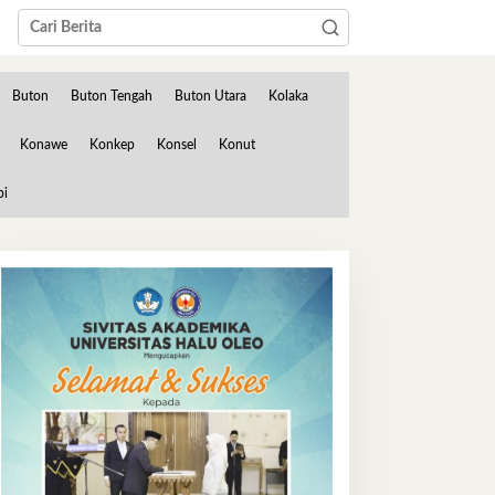
Buton
Buton Tengah
Buton Utara
Kolaka
Konawe
Konkep
Konsel
Konut
bi