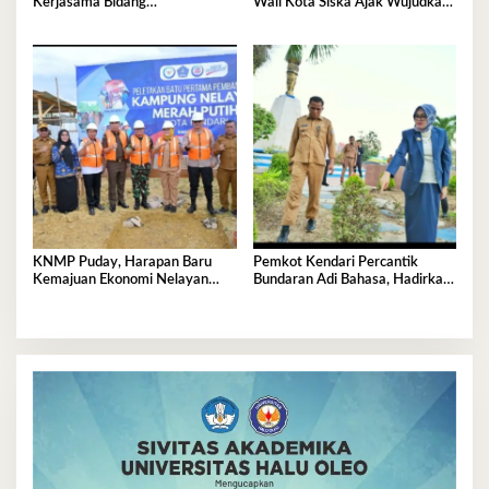
Kerjasama Bidang
Wali Kota Siska Ajak Wujudkan
Pendampingan Hukum ‘Gratis’
Kendari Ramah Anak
KNMP Puday, Harapan Baru
Pemkot Kendari Percantik
Kemajuan Ekonomi Nelayan
Bundaran Adi Bahasa, Hadirkan
Kendari
Wajah Baru yang Lebih Segar
dan Berkelas