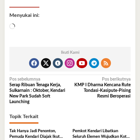
Menyukai ini:
Memuat...
Ikuti Kami
Navigasi
Pos sebelumnya
Pos berikutnya
Serap Ribuan Tenaga Kerja,
KMP I Dharma Kencana Rute
pos
Sulkarnain : Oktober, Kendari
Tondasi-Kasipute-Pising
New Park Sudah Soft
Resmi Beroperasi
Launching
Topik Terkait
Tak Hanya Jadi Penonton,
Pemkot Kendari Libatkan
Pemuda Kendari Diajak Ikut
Seluruh Elemen Wujudkan Kota