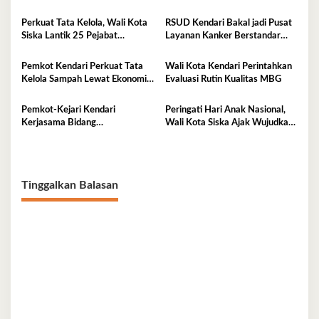
Tentukan Arah Pembangunan
Tangguh Iklim
Perkuat Tata Kelola, Wali Kota
RSUD Kendari Bakal jadi Pusat
Siska Lantik 25 Pejabat
Layanan Kanker Berstandar
Administrator
Nasional
Pemkot Kendari Perkuat Tata
Wali Kota Kendari Perintahkan
Kelola Sampah Lewat Ekonomi
Evaluasi Rutin Kualitas MBG
Sirkular
Pemkot-Kejari Kendari
Peringati Hari Anak Nasional,
Kerjasama Bidang
Wali Kota Siska Ajak Wujudkan
Pendampingan Hukum ‘Gratis’
Kendari Ramah Anak
Tinggalkan Balasan