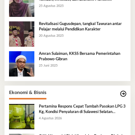
Berkelanjutan
25 Agustus 2025
Revitalisasi Gugusdepan, tangkal Tawuran antar
Pelajar melalui Pendidikan Karakter
20 Agustus 2025
Amran Sulaiman, KKSS Bersama Pemerintahan
Prabowo-Gibran
25 Juni 2025
Ekonomi & Bisnis
Pertamina Respons Cepat Tambah Pasokan LPG 3
Kg, Kondisi Penyaluran di Sulawesi Selatan
Berlangsung Kondusif
4 Agustus 2026