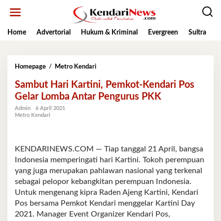
Lewati
ke
konten
Home
Advertorial
Hukum & Kriminal
Evergreen
Sultra
K
Sambut
Homepage
/
Metro Kendari
Hari
Sambut Hari Kartini, Pemkot-Kendari Pos
Kartini,
Pemkot-
Gelar Lomba Antar Pengurus PKK
Kendari
Admin
6 April 2021
Pos
Metro Kendari
Gelar
Lomba
Antar
Pengurus
KENDARINEWS.COM — Tiap tanggal 21 April, bangsa
PKK
Indonesia memperingati hari Kartini. Tokoh perempuan
yang juga merupakan pahlawan nasional yang terkenal
sebagai pelopor kebangkitan perempuan Indonesia.
Untuk mengenang kipra Raden Ajeng Kartini, Kendari
Pos bersama Pemkot Kendari menggelar Kartini Day
2021. Manager Event Organizer Kendari Pos,