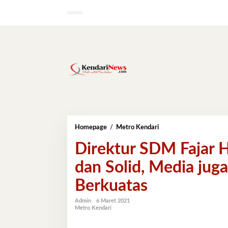
Lewati
ke
konten
Direktur
Homepage
/
Metro Kendari
SDM
Direktur SDM Fajar Ho
Fajar
Holding
dan Solid, Media ju
:
Selain
Berkuatas
Berinovasi
dan
Solid,
Admin
6 Maret 2021
Metro Kendari
Media
juga
Harus