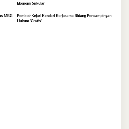
Ekonomi Sirkular
itas MBG
Pemkot-Kejari Kendari Kerjasama Bidang Pendampingan
Hukum ‘Gratis’