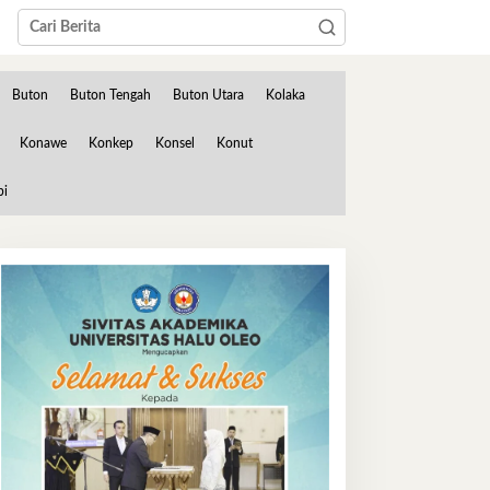
Buton
Buton Tengah
Buton Utara
Kolaka
Konawe
Konkep
Konsel
Konut
bi