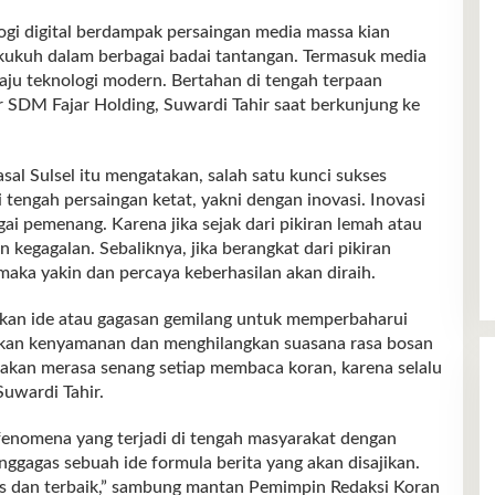
digital berdampak persaingan media massa kian
 kukuh dalam berbagai badai tantangan. Termasuk media
aju teknologi modern. Bertahan di tengah terpaan
ur SDM Fajar Holding, Suwardi Tahir saat berkunjung ke
l Sulsel itu mengatakan, salah satu kunci sukses
engah persaingan ketat, yakni dengan inovasi. Inovasi
gai pemenang. Karena jika sejak dari pikiran lemah atau
kegagalan. Sebaliknya, jika berangkat dari pikiran
aka yakin dan percaya keberhasilan akan diraih.
ilkan ide atau gagasan gemilang untuk memperbaharui
kan kenyamanan dan menghilangkan suasana rasa bosan
akan merasa senang setiap membaca koran, karena selalu
Suwardi Tahir.
fenomena yang terjadi di tengah masyarakat dengan
nggagas sebuah ide formula berita yang akan disajikan.
 dan terbaik,” sambung mantan Pemimpin Redaksi Koran