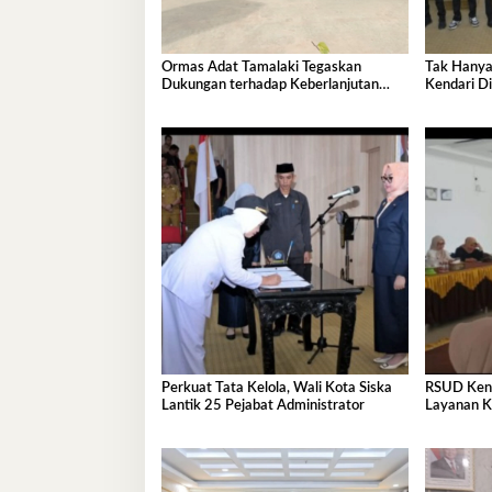
Ormas Adat Tamalaki Tegaskan
Tak Hanya
Dukungan terhadap Keberlanjutan
Kendari Di
Investasi IPIP
Pembangu
Perkuat Tata Kelola, Wali Kota Siska
RSUD Kenda
Lantik 25 Pejabat Administrator
Layanan K