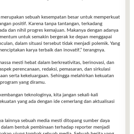
ir, merupakan sebuah kesempatan besar untuk memperkuat
angan positif. Karena tanpa tantangan, terkadang
ada dan nihil progres kemajuan. Makanya dengan adanya
momentum untuk semakin bergerak ke depan menggapai
ulan, dalam situasi tersebut tidak menjadi polemik. Yang
menciptakan karya terbaik dan inovatif,” terangnya.
assa mesti hebat dalam berkreativitas, berinovasi, dan
ari aspek perencanaan, redaksi, pemasaran, dan sirkulasi
maan serta kekeluargaan. Sehingga melahirkan kekuatan
-program yang diramu.
mbangan teknologinya, kita jangan sekali-kali
ekuatan yang ada dengan ide cemerlang dan aktualisasi
a lainnya sebuah media mesti ditopang sumber daya
n dalam bentuk pembinaan terhadap reporter menjadi
akan ujung tombak sebuah media. Sebuah berita yang