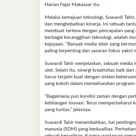
Harian Fajar Makassar itu.
Melalui kemajuan teknologi, Suwardi Tah
dan menghebatkan kinerja. Ini sebuah tant
membuat terlena dengan pencapaian yang 
berbagai kecanggihan teknologi, adalah 
kejayaan. “Banyak media siber yang bermunc
paling terpenting dan sasaran fokus yakni 
Suwardi Tahir menjelaskan, sebuah media m
ulet. Selain itu, sinergi kreativitas baik d
harus terjalin kuat dengan sistem kebersa
yang kokoh dalam merealisasikan program
“Bagaimana pun kondisi zaman dengan perke
kehilangan inovasi. Terus memperbaharui k
yang tuntas,” jelasnya.
Suwardi Tahir menambahkan, hal pentingny
manusia (SDM) yang berkualitas. Perhatia
sebuah kewajiban. Karena wartawan merup