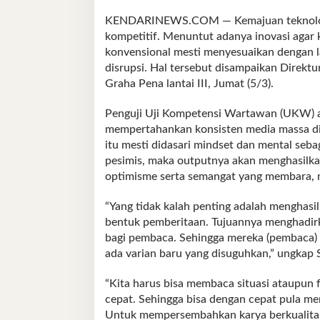
Punya
KENDARINEWS.COM — Kemajuan teknologi 
SDM
kompetitif. Menuntut adanya inovasi agar
Berkuatas
konvensional mesti menyesuaikan dengan l
disrupsi. Hal tersebut disampaikan Direkt
Graha Pena lantai III, Jumat (5/3).
Penguji Uji Kompetensi Wartawan (UKW) asa
mempertahankan konsisten media massa di t
itu mesti didasari mindset dan mental seba
pesimis, maka outputnya akan menghasilkan 
optimisme serta semangat yang membara, m
“Yang tidak kalah penting adalah menghas
bentuk pemberitaan. Tujuannya menghadir
bagi pembaca. Sehingga mereka (pembaca) 
ada varian baru yang disuguhkan,” ungkap 
“Kita harus bisa membaca situasi ataupun 
cepat. Sehingga bisa dengan cepat pula me
Untuk mempersembahkan karya berkualitas