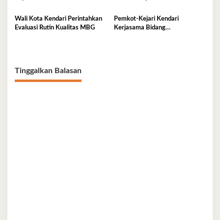
Nasional
Sirkular
Wali Kota Kendari Perintahkan
Pemkot-Kejari Kendari
Evaluasi Rutin Kualitas MBG
Kerjasama Bidang
Pendampingan Hukum ‘Gratis’
Tinggalkan Balasan