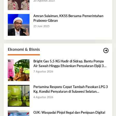
20 Agustus 2025
Amran Sulaiman, KKSS Bersama Pemerintahan
Prabowo-Gibran
25 Juni 2025
Ekonomi & Bisnis
Bright Gas 5,5 KG Hadir di Sidrap, Bantu Pompa
Air Sawah Hingga Efisienkan Penyaluran Elpiji 3
Kg
7 Agustus 2026
Pertamina Respons Cepat Tambah Pasokan LPG 3
Kg, Kondisi Penyaluran di Sulawesi Selatan
Berlangsung Kondusif
4 Agustus 2026
OJK: Waspadai Pinjol Ilegal dan Penipuan Digital