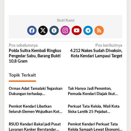
Ikuti Kami
Navigasi
Pos sebelumnya
Pos berikutnya
Polda Sultra Kembali Ringkus
4.212 Nakes Sudah Divaksin,
pos
Pengedar Sabu, Barang Bukti
Kota Kendari Lampaui Target
10,8 Gram
Topik Terkait
Ormas Adat Tamalaki Tegaskan
Tak Hanya Jadi Penonton,
Dukungan terhadap
Pemuda Kendari Diajak Ikut
Keberlanjutan Investasi IPIP
Tentukan Arah Pembangunan
Pemkot Kendari Libatkan
Perkuat Tata Kelola, Wali Kota
Seluruh Elemen Wujudkan Kota
Siska Lantik 25 Pejabat
Tangguh Iklim
Administrator
RSUD Kendari Bakal jadi Pusat
Pemkot Kendari Perkuat Tata
Layanan Kanker Berstandar
Kelola Sampah Lewat Ekonomi