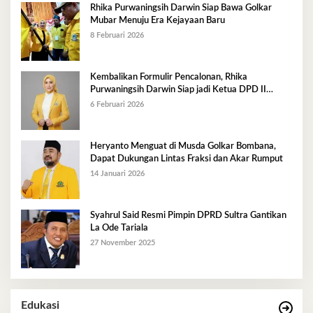
Rhika Purwaningsih Darwin Siap Bawa Golkar
Mubar Menuju Era Kejayaan Baru
8 Februari 2026
Kembalikan Formulir Pencalonan, Rhika
Purwaningsih Darwin Siap jadi Ketua DPD II
Golkar Mubar
6 Februari 2026
Heryanto Menguat di Musda Golkar Bombana,
Dapat Dukungan Lintas Fraksi dan Akar Rumput
14 Januari 2026
Syahrul Said Resmi Pimpin DPRD Sultra Gantikan
La Ode Tariala
27 November 2025
Edukasi