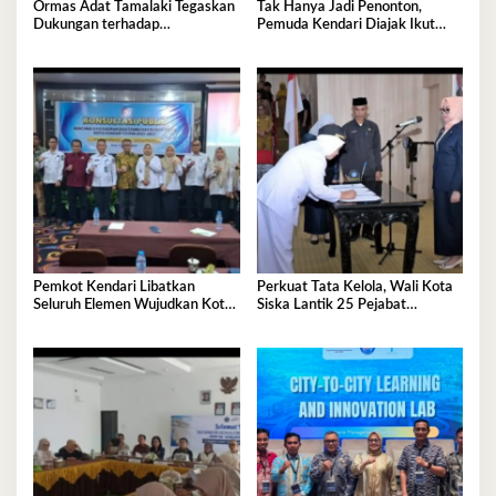
Ormas Adat Tamalaki Tegaskan
Tak Hanya Jadi Penonton,
Dukungan terhadap
Pemuda Kendari Diajak Ikut
Keberlanjutan Investasi IPIP
Tentukan Arah Pembangunan
Pemkot Kendari Libatkan
Perkuat Tata Kelola, Wali Kota
Seluruh Elemen Wujudkan Kota
Siska Lantik 25 Pejabat
Tangguh Iklim
Administrator