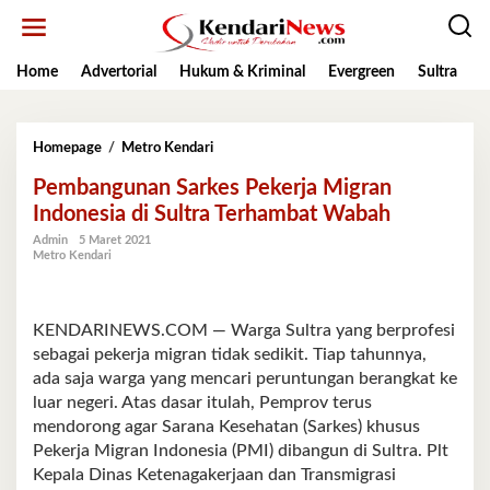
Lewati
ke
konten
Home
Advertorial
Hukum & Kriminal
Evergreen
Sultra
K
Pembangunan
Homepage
/
Metro Kendari
Sarkes
Pembangunan Sarkes Pekerja Migran
Pekerja
Migran
Indonesia di Sultra Terhambat Wabah
Indonesia
Admin
5 Maret 2021
di
Metro Kendari
Sultra
Terhambat
Wabah
KENDARINEWS.COM — Warga Sultra yang berprofesi
sebagai pekerja migran tidak sedikit. Tiap tahunnya,
ada saja warga yang mencari peruntungan berangkat ke
luar negeri. Atas dasar itulah, Pemprov terus
mendorong agar Sarana Kesehatan (Sarkes) khusus
Pekerja Migran Indonesia (PMI) dibangun di Sultra. Plt
Kepala Dinas Ketenagakerjaan dan Transmigrasi