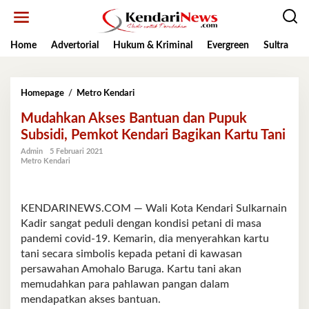
Lewati
ke
konten
Home
Advertorial
Hukum & Kriminal
Evergreen
Sultra
K
Mudahkan
Homepage
/
Metro Kendari
Akses
Mudahkan Akses Bantuan dan Pupuk
Bantuan
dan
Subsidi, Pemkot Kendari Bagikan Kartu Tani
Pupuk
Admin
5 Februari 2021
Subsidi,
Metro Kendari
Pemkot
Kendari
Bagikan
Kartu
KENDARINEWS.COM — Wali Kota Kendari Sulkarnain
Tani
Kadir sangat peduli dengan kondisi petani di masa
pandemi covid-19. Kemarin, dia menyerahkan kartu
tani secara simbolis kepada petani di kawasan
persawahan Amohalo Baruga. Kartu tani akan
memudahkan para pahlawan pangan dalam
mendapatkan akses bantuan.