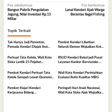
Navigasi
Pos sebelumnya
Pos berikutnya
Bangun Pabrik Pengolahan
Lanal Kendari Ajak Warga
pos
Jagung, Nilai Investasi Rp.15
Berantas Ilegal Fishing
Miliar
Topik Terkait
Tak Hanya Jadi Penonton,
Pemkot Kendari Libatkan
Pemuda Kendari Diajak Ikut
Seluruh Elemen Wujudkan Kota
Tentukan Arah Pembangunan
Tangguh Iklim
Perkuat Tata Kelola, Wali Kota
RSUD Kendari Bakal jadi Pusat
Siska Lantik 25 Pejabat
Layanan Kanker Berstandar
Administrator
Nasional
Pemkot Kendari Perkuat Tata
Wali Kota Kendari Perintahkan
Kelola Sampah Lewat Ekonomi
Evaluasi Rutin Kualitas MBG
Sirkular
Pemkot-Kejari Kendari
Peringati Hari Anak Nasional,
Kerjasama Bidang
Wali Kota Siska Ajak Wujudkan
Pendampingan Hukum ‘Gratis’
Kendari Ramah Anak