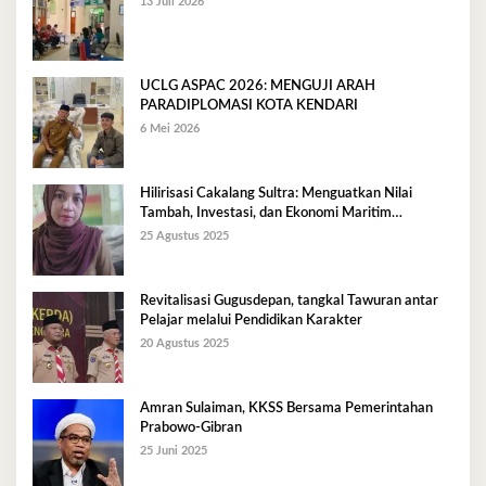
13 Juli 2026
UCLG ASPAC 2026: MENGUJI ARAH
PARADIPLOMASI KOTA KENDARI
6 Mei 2026
Hilirisasi Cakalang Sultra: Menguatkan Nilai
Tambah, Investasi, dan Ekonomi Maritim
Berkelanjutan
25 Agustus 2025
Revitalisasi Gugusdepan, tangkal Tawuran antar
Pelajar melalui Pendidikan Karakter
20 Agustus 2025
Amran Sulaiman, KKSS Bersama Pemerintahan
Prabowo-Gibran
25 Juni 2025