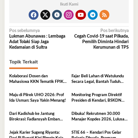
Ikuti Kami
Navigasi
Pos sebelumnya
Pos berikutnya
Lukman Abunawas : Lembaga
Cegah Covid-19 saat Pilkada,
pos
Adat Tolaki Siap Jaga
Pemilih Diminta Hindari
Kedamaian di Sultra
Kerumunan di TPS
Topik Terkait
Kolaborasi Dosen dan
Fajar Beli Lahan di Watulundu
Mahasiswa KKN Tematik FPIK
Secara Legal, Bantah Tuduh
UHO Hadirkan Edukasi
Serobot Lahan
Lingkungan Pesisir bagi Anak-
Maju di Pilrek UHO 2026: Prof
Monitoring Program Direktif
anak di Kelurahan Lapulu
Ida Usman: Saya Yakin Menang!
Presiden di Kendari, BSKDN
Kemendagri Perkuat
Sinkronisasi Pusat dan Daerah
Dari Kadishub ke Jantung
Dibuka! Rekrutmen 30.000
Birokrasi: Fadlansyah Emban
Manajer Kopdes 2026, Lulusan
Peran Ganda di Pemprov Sultra
D3-S1 Wajib Tahu Ini
Jejak Karier Sugeng Riyanta:
STIE 66 – Kendari Pos Gelar