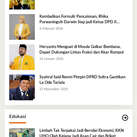
Kembalikan Formulir Pencalonan, Rhika
Purwaningsih Darwin Siap jadi Ketua DPD II
Golkar Mubar
6 Februari 2026
Heryanto Menguat di Musda Golkar Bombana,
Dapat Dukungan Lintas Fraksi dan Akar Rumput
14 Januari 2026
Syahrul Said Resmi Pimpin DPRD Sultra Gantikan
La Ode Tariala
27 November 2025
Edukasi
Limbah Tak Terpakai Jadi Bernilai Ekonomi, KKN
UHO Olah Kelapa Jadi Asap Cair dan Briket