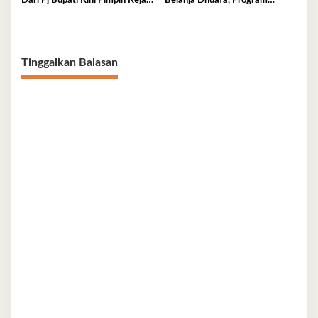
Dari Pj Bupati Kini Pimpin Kejati
Belanja Dhuafa, Program
Sultra
Berbagi di Bulan Ramadan
Tinggalkan Balasan