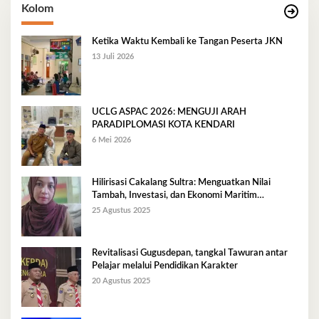
Kolom
Ketika Waktu Kembali ke Tangan Peserta JKN
13 Juli 2026
UCLG ASPAC 2026: MENGUJI ARAH
PARADIPLOMASI KOTA KENDARI
6 Mei 2026
Hilirisasi Cakalang Sultra: Menguatkan Nilai
Tambah, Investasi, dan Ekonomi Maritim
Berkelanjutan
25 Agustus 2025
Revitalisasi Gugusdepan, tangkal Tawuran antar
Pelajar melalui Pendidikan Karakter
20 Agustus 2025