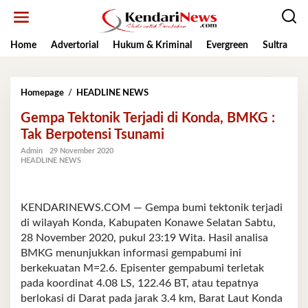
Lewati
ke
konten
Home
Advertorial
Hukum & Kriminal
Evergreen
Sultra
K
Gempa
Homepage
/
HEADLINE NEWS
Tektonik
Gempa Tektonik Terjadi di Konda, BMKG :
Terjadi
di
Tak Berpotensi Tsunami
Konda,
Admin
29 November 2020
BMKG
HEADLINE NEWS
:
Tak
Berpotensi
Tsunami
KENDARINEWS.COM — Gempa bumi tektonik terjadi
di wilayah Konda, Kabupaten Konawe Selatan Sabtu,
28 November 2020, pukul 23:19 Wita. Hasil analisa
BMKG menunjukkan informasi gempabumi ini
berkekuatan M=2.6. Episenter gempabumi terletak
pada koordinat 4.08 LS, 122.46 BT, atau tepatnya
berlokasi di Darat pada jarak 3.4 km, Barat Laut Konda