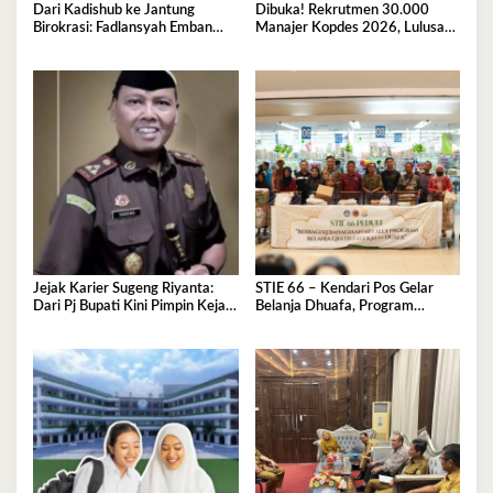
Dari Kadishub ke Jantung
Dibuka! Rekrutmen 30.000
Birokrasi: Fadlansyah Emban
Manajer Kopdes 2026, Lulusan
Peran Ganda di Pemprov Sultra
D3-S1 Wajib Tahu Ini
Jejak Karier Sugeng Riyanta:
STIE 66 – Kendari Pos Gelar
Dari Pj Bupati Kini Pimpin Kejati
Belanja Dhuafa, Program
Sultra
Berbagi di Bulan Ramadan