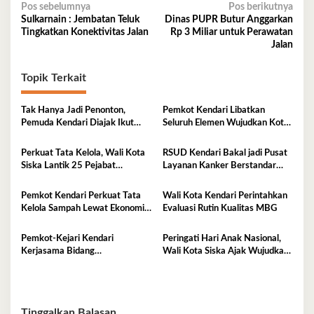
Navigasi
Pos sebelumnya
Pos berikutnya
Sulkarnain : Jembatan Teluk
Dinas PUPR Butur Anggarkan
pos
Tingkatkan Konektivitas Jalan
Rp 3 Miliar untuk Perawatan
Jalan
Topik Terkait
Tak Hanya Jadi Penonton,
Pemkot Kendari Libatkan
Pemuda Kendari Diajak Ikut
Seluruh Elemen Wujudkan Kota
Tentukan Arah Pembangunan
Tangguh Iklim
Perkuat Tata Kelola, Wali Kota
RSUD Kendari Bakal jadi Pusat
Siska Lantik 25 Pejabat
Layanan Kanker Berstandar
Administrator
Nasional
Pemkot Kendari Perkuat Tata
Wali Kota Kendari Perintahkan
Kelola Sampah Lewat Ekonomi
Evaluasi Rutin Kualitas MBG
Sirkular
Pemkot-Kejari Kendari
Peringati Hari Anak Nasional,
Kerjasama Bidang
Wali Kota Siska Ajak Wujudkan
Pendampingan Hukum ‘Gratis’
Kendari Ramah Anak
Tinggalkan Balasan