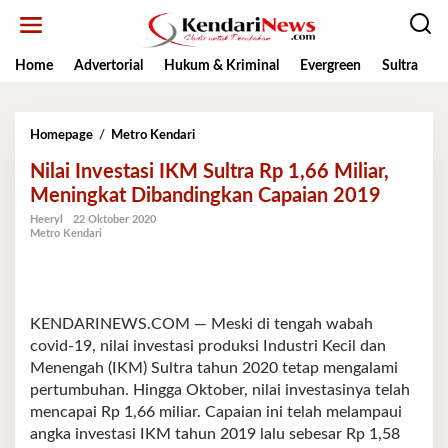
Lewati
ke
konten
Home
Advertorial
Hukum & Kriminal
Evergreen
Sultra
K
Nilai
Homepage
/
Metro Kendari
Investasi
Nilai Investasi IKM Sultra Rp 1,66 Miliar,
IKM
Sultra
Meningkat Dibandingkan Capaian 2019
Rp
Heeryl
22 Oktober 2020
1,66
Metro Kendari
Miliar,
Meningkat
Dibandingkan
Capaian
2019
KENDARINEWS.COM — Meski di tengah wabah
covid-19, nilai investasi produksi Industri Kecil dan
Menengah (IKM) Sultra tahun 2020 tetap mengalami
pertumbuhan. Hingga Oktober, nilai investasinya telah
mencapai Rp 1,66 miliar. Capaian ini telah melampaui
angka investasi IKM tahun 2019 lalu sebesar Rp 1,58