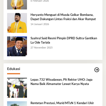
Golkar Mubar
6 Februari 2026
Heryanto Menguat di Musda Golkar Bombana,
Dapat Dukungan Lintas Fraksi dan Akar Rumput
14 Januari 2026
Syahrul Said Resmi Pimpin DPRD Sultra Gantikan
La Ode Tariala
27 November 2025
Edukasi
Lepas 732 Wisudawan, Plt Rektor UHO: Jaga
Nama Baik Almamater Lewat Karya Nyata
Rentetan Prestasi, Murid MTsN 1 Kendari Ukir