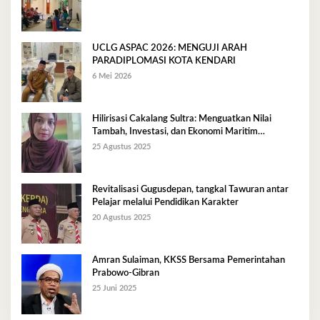
UCLG ASPAC 2026: MENGUJI ARAH
PARADIPLOMASI KOTA KENDARI
6 Mei 2026
Hilirisasi Cakalang Sultra: Menguatkan Nilai
Tambah, Investasi, dan Ekonomi Maritim
Berkelanjutan
25 Agustus 2025
Revitalisasi Gugusdepan, tangkal Tawuran antar
Pelajar melalui Pendidikan Karakter
20 Agustus 2025
Amran Sulaiman, KKSS Bersama Pemerintahan
Prabowo-Gibran
25 Juni 2025