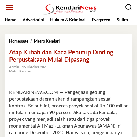
Lewati
ke
konten
Home
Advertorial
Hukum & Kriminal
Evergreen
Sultra
K
Atap
Homepage
/
Metro Kendari
Kubah
Atap Kubah dan Kaca Penutup Dinding
dan
Kaca
Perpustakaan Mulai Dipasang
Penutup
Admin
16 Oktober 2020
Dinding
Metro Kendari
Perpustakaan
Mulai
Dipasang
KENDARINEWS.COM — Pengerjaan gedung
perpustakaan daerah akan dirampungkan sesuai
kontrak. Sejauh ini, progres proyek senilai Rp 100 miliar
ini telah mencapai 90 persen. Jika tak ada kendala,
proyek yang menjadi salah satu dari tiga proyek
monumental Ali Mazi-Lukman Abunawas (AMAN) ini
rampung Desember 2020. Hanya saja, penggunaanya