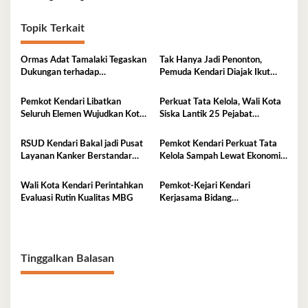
Topik Terkait
Ormas Adat Tamalaki Tegaskan
Tak Hanya Jadi Penonton,
Dukungan terhadap
Pemuda Kendari Diajak Ikut
Keberlanjutan Investasi IPIP
Tentukan Arah Pembangunan
Pemkot Kendari Libatkan
Perkuat Tata Kelola, Wali Kota
Seluruh Elemen Wujudkan Kota
Siska Lantik 25 Pejabat
Tangguh Iklim
Administrator
RSUD Kendari Bakal jadi Pusat
Pemkot Kendari Perkuat Tata
Layanan Kanker Berstandar
Kelola Sampah Lewat Ekonomi
Nasional
Sirkular
Wali Kota Kendari Perintahkan
Pemkot-Kejari Kendari
Evaluasi Rutin Kualitas MBG
Kerjasama Bidang
Pendampingan Hukum ‘Gratis’
Tinggalkan Balasan