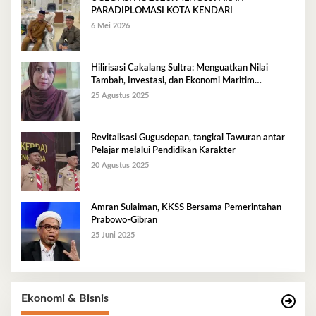
PARADIPLOMASI KOTA KENDARI
6 Mei 2026
Hilirisasi Cakalang Sultra: Menguatkan Nilai
Tambah, Investasi, dan Ekonomi Maritim
Berkelanjutan
25 Agustus 2025
Revitalisasi Gugusdepan, tangkal Tawuran antar
Pelajar melalui Pendidikan Karakter
20 Agustus 2025
Amran Sulaiman, KKSS Bersama Pemerintahan
Prabowo-Gibran
25 Juni 2025
Ekonomi & Bisnis