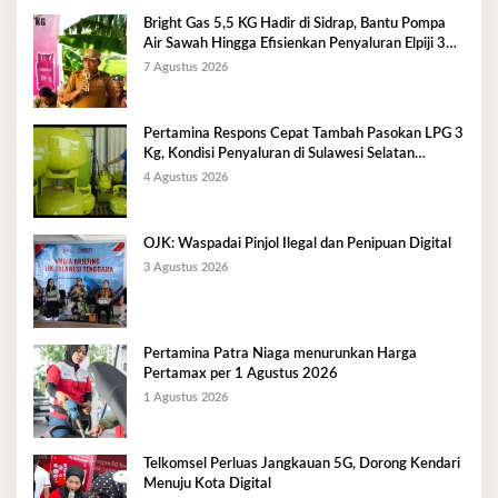
Bright Gas 5,5 KG Hadir di Sidrap, Bantu Pompa
Air Sawah Hingga Efisienkan Penyaluran Elpiji 3
Kg
7 Agustus 2026
Pertamina Respons Cepat Tambah Pasokan LPG 3
Kg, Kondisi Penyaluran di Sulawesi Selatan
Berlangsung Kondusif
4 Agustus 2026
OJK: Waspadai Pinjol Ilegal dan Penipuan Digital
3 Agustus 2026
Pertamina Patra Niaga menurunkan Harga
Pertamax per 1 Agustus 2026
1 Agustus 2026
Telkomsel Perluas Jangkauan 5G, Dorong Kendari
Menuju Kota Digital