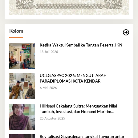
Kolom
Ketika Waktu Kembali ke Tangan Peserta JKN
13 Juli 2026
UCLG ASPAC 2026: MENGUJI ARAH
PARADIPLOMASI KOTA KENDARI
6 Mei 2026
Hilirisasi Cakalang Sultra: Menguatkan Nilai
Tambah, Investasi, dan Ekonomi Maritim
Berkelanjutan
25 Agustus 2025
Revitalisasi Gugusdepan, tangkal Tawuran antar