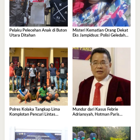
Pelaku Pelecehan Anak di Buton
Misteri Kematian Orang Dekat
Utara Ditahan
Eks Jampidsus: Polisi Geledah
Jejak, Belum Ada Kesimpulan
Polres Kolaka Tangkap Lima
Mundur dari Kasus Febrie
Komplotan Pencuri Lintas
Adriansyah, Hotman Paris
Provinsi
Derita Saraf Terjepit