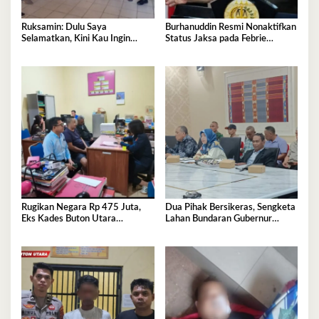
Ruksamin: Dulu Saya
Burhanuddin Resmi Nonaktifkan
Selamatkan, Kini Kau Ingin
Status Jaksa pada Febrie
Penjarakan Saya
Adriansyah
Rugikan Negara Rp 475 Juta,
Dua Pihak Bersikeras, Sengketa
Eks Kades Buton Utara
Lahan Bundaran Gubernur
Diserahkan ke Kejaksaan
Belum Selesai