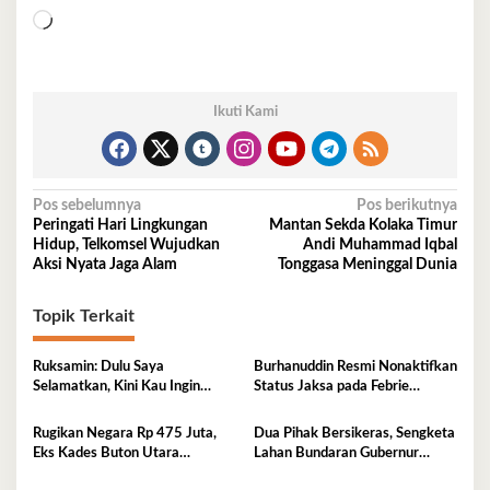
Memuat...
Ikuti Kami
Navigasi
Pos sebelumnya
Pos berikutnya
Peringati Hari Lingkungan
Mantan Sekda Kolaka Timur
pos
Hidup, Telkomsel Wujudkan
Andi Muhammad Iqbal
Aksi Nyata Jaga Alam
Tonggasa Meninggal Dunia
Topik Terkait
Ruksamin: Dulu Saya
Burhanuddin Resmi Nonaktifkan
Selamatkan, Kini Kau Ingin
Status Jaksa pada Febrie
Penjarakan Saya
Adriansyah
Rugikan Negara Rp 475 Juta,
Dua Pihak Bersikeras, Sengketa
Eks Kades Buton Utara
Lahan Bundaran Gubernur
Diserahkan ke Kejaksaan
Belum Selesai