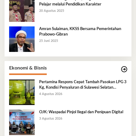
Pelajar melalui Pendidikan Karakter
20 Agustus 2025
Amran Sulaiman, KKSS Bersama Pemerintahan
Prabowo-Gibran
25 Juni 2025
Ekonomi & Bisnis
Pertamina Respons Cepat Tambah Pasokan LPG 3
Kg, Kondisi Penyaluran di Sulawesi Selatan
Berlangsung Kondusif
4 Agustus 2026
OJK: Waspadai Pinjol Ilegal dan Penipuan Digital
3 Agustus 2026