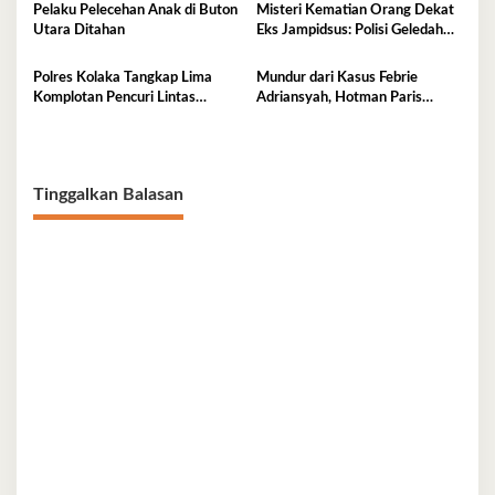
Pelaku Pelecehan Anak di Buton
Misteri Kematian Orang Dekat
Utara Ditahan
Eks Jampidsus: Polisi Geledah
Jejak, Belum Ada Kesimpulan
Polres Kolaka Tangkap Lima
Mundur dari Kasus Febrie
Komplotan Pencuri Lintas
Adriansyah, Hotman Paris
Provinsi
Derita Saraf Terjepit
Tinggalkan Balasan