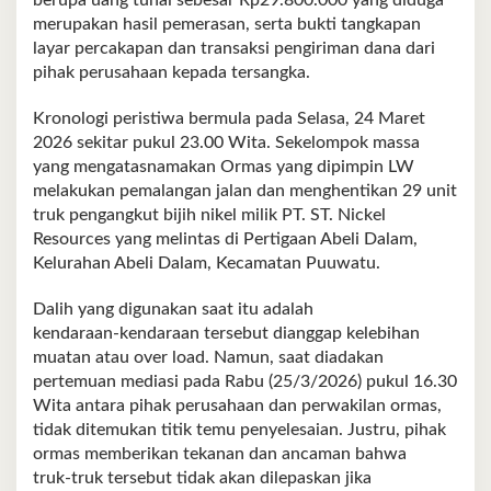
berupa uang tunai sebesar Rp29.800.000 yang diduga
merupakan hasil pemerasan, serta bukti tangkapan
layar percakapan dan transaksi pengiriman dana dari
pihak perusahaan kepada tersangka.
Kronologi peristiwa bermula pada Selasa, 24 Maret
2026 sekitar pukul 23.00 Wita. Sekelompok massa
yang mengatasnamakan Ormas yang dipimpin LW
melakukan pemalangan jalan dan menghentikan 29 unit
truk pengangkut bijih nikel milik PT. ST. Nickel
Resources yang melintas di Pertigaan Abeli Dalam,
Kelurahan Abeli Dalam, Kecamatan Puuwatu.
Dalih yang digunakan saat itu adalah
kendaraan‑kendaraan tersebut dianggap kelebihan
muatan atau over load. Namun, saat diadakan
pertemuan mediasi pada Rabu (25/3/2026) pukul 16.30
Wita antara pihak perusahaan dan perwakilan ormas,
tidak ditemukan titik temu penyelesaian. Justru, pihak
ormas memberikan tekanan dan ancaman bahwa
truk‑truk tersebut tidak akan dilepaskan jika