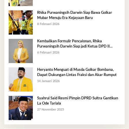
Rhika Purwaningsih Darwin Siap Bawa Golkar
Mubar Menuju Era Kejayaan Baru
8 Februari 2026
Kembalikan Formulir Pencalonan, Rhika
Purwaningsih Darwin Siap jadi Ketua DPD II
Golkar Mubar
6 Februari 2026
Heryanto Menguat di Musda Golkar Bombana,
Dapat Dukungan Lintas Fraksi dan Akar Rumput
14 Januari 2026
Syahrul Said Resmi Pimpin DPRD Sultra Gantikan
La Ode Tariala
27 November 2025