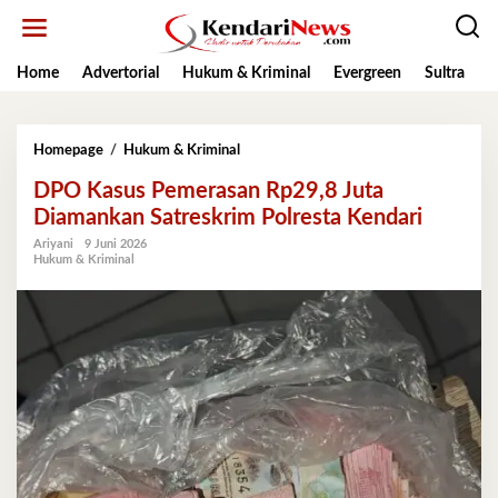
Lewati
ke
konten
Home
Advertorial
Hukum & Kriminal
Evergreen
Sultra
K
DPO
Homepage
/
Hukum & Kriminal
Kasus
DPO Kasus Pemerasan Rp29,8 Juta
Pemerasan
Rp29,8
Diamankan Satreskrim Polresta Kendari
Juta
Ariyani
9 Juni 2026
Diamankan
Hukum & Kriminal
Satreskrim
Polresta
Kendari