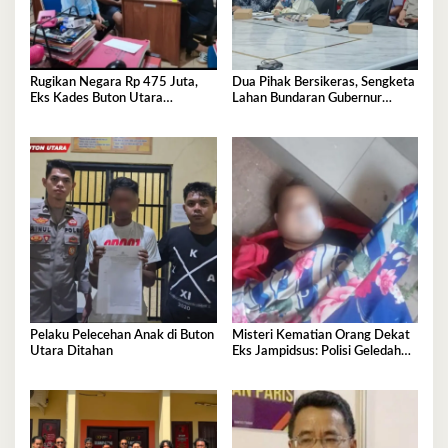
Rugikan Negara Rp 475 Juta,
Dua Pihak Bersikeras, Sengketa
Eks Kades Buton Utara
Lahan Bundaran Gubernur
Diserahkan ke Kejaksaan
Belum Selesai
Pelaku Pelecehan Anak di Buton
Misteri Kematian Orang Dekat
Utara Ditahan
Eks Jampidsus: Polisi Geledah
Jejak, Belum Ada Kesimpulan