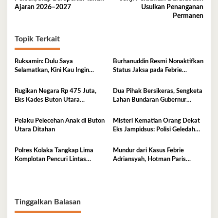
Ajaran 2026–2027
Usulkan Penanganan
Permanen
Topik Terkait
Ruksamin: Dulu Saya
Burhanuddin Resmi Nonaktifkan
Selamatkan, Kini Kau Ingin
Status Jaksa pada Febrie
Penjarakan Saya
Adriansyah
Rugikan Negara Rp 475 Juta,
Dua Pihak Bersikeras, Sengketa
Eks Kades Buton Utara
Lahan Bundaran Gubernur
Diserahkan ke Kejaksaan
Belum Selesai
Pelaku Pelecehan Anak di Buton
Misteri Kematian Orang Dekat
Utara Ditahan
Eks Jampidsus: Polisi Geledah
Jejak, Belum Ada Kesimpulan
Polres Kolaka Tangkap Lima
Mundur dari Kasus Febrie
Komplotan Pencuri Lintas
Adriansyah, Hotman Paris
Provinsi
Derita Saraf Terjepit
Tinggalkan Balasan