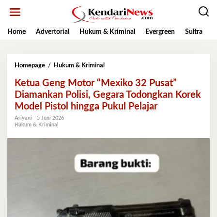
Lewati
ke
konten
Home
Advertorial
Hukum & Kriminal
Evergreen
Sultra
K
Ketua
Homepage
/
Hukum & Kriminal
Geng
Ketua Geng Motor “Mexiko 32 Pusat”
Motor
"Mexiko
Diamankan Polisi, Gegara Todongkan Korek
32
Model Pistol hingga Pukul Pelajar
Pusat"
Diamankan
Ariyani
5 Juni 2026
Hukum & Kriminal
Polisi,
Gegara
Todongkan
Korek
Model
Pistol
hingga
Pukul
Pelajar