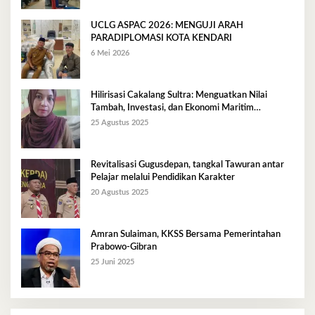
UCLG ASPAC 2026: MENGUJI ARAH
PARADIPLOMASI KOTA KENDARI
6 Mei 2026
Hilirisasi Cakalang Sultra: Menguatkan Nilai
Tambah, Investasi, dan Ekonomi Maritim
Berkelanjutan
25 Agustus 2025
Revitalisasi Gugusdepan, tangkal Tawuran antar
Pelajar melalui Pendidikan Karakter
20 Agustus 2025
Amran Sulaiman, KKSS Bersama Pemerintahan
Prabowo-Gibran
25 Juni 2025