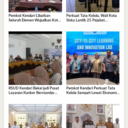
Pemkot Kendari Libatkan
Perkuat Tata Kelola, Wali Kota
Seluruh Elemen Wujudkan Kota
Siska Lantik 25 Pejabat
Tangguh Iklim
Administrator
RSUD Kendari Bakal jadi Pusat
Pemkot Kendari Perkuat Tata
Layanan Kanker Berstandar
Kelola Sampah Lewat Ekonomi
Nasional
Sirkular