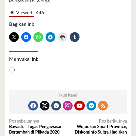
pungkasnya. (c/ags)
Viewed :
446
Bagikan ini:
Menyukai ini:
Memuat...
Ikuti Kami
Navigasi
Pos sebelumnya
Pos berikutnya
Bawaslu : Tugas Pengawasan
Wujudkan Smart Province,
pos
Bertambah di Pilkada 2020
Diskominfo Sultra Hadirkan