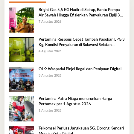
Bright Gas 5,5 KG Hadir di Sidrap, Bantu Pompa
Air Sawah Hingga Efisienkan Penyaluran Elpiji 3
Kg
7 Agustus 2026
Pertamina Respons Cepat Tambah Pasokan LPG 3
Kg, Kondisi Penyaluran di Sulawesi Selatan
Berlangsung Kondusif
4 Agustus 2026
OJK: Waspadai Pinjol Ilegal dan Penipuan Digital
3 Agustus 2026
Pertamina Patra Niaga menurunkan Harga
Pertamax per 1 Agustus 2026
1 Agustus 2026
Telkomsel Perluas Jangkauan 5G, Dorong Kendari
Menuju Kota Digital