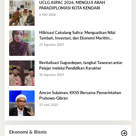
UCLG ASPAC 2026: MENGUJI ARAH
PARADIPLOMASI KOTA KENDARI
6 Mei 2026
Hilirisasi Cakalang Sultra: Menguatkan Nilai
Tambah, Investasi, dan Ekonomi Maritim
Berkelanjutan
25 Agustus 2025
Revitalisasi Gugusdepan, tangkal Tawuran antar
Pelajar melalui Pendidikan Karakter
20 Agustus 2025
Amran Sulaiman, KKSS Bersama Pemerintahan
Prabowo-Gibran
25 Juni 2025
Ekonomi & Bisnis