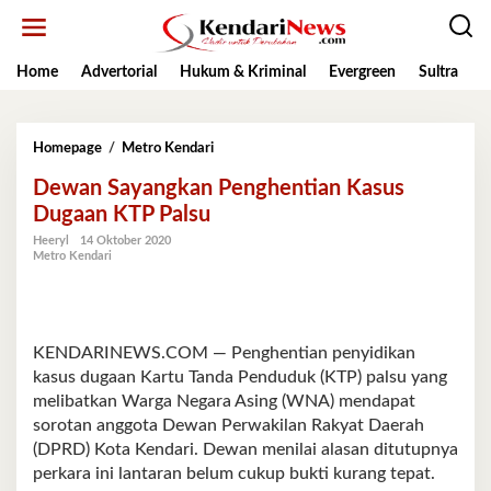
Lewati
ke
konten
Home
Advertorial
Hukum & Kriminal
Evergreen
Sultra
K
Dewan
Homepage
/
Metro Kendari
Sayangkan
Dewan Sayangkan Penghentian Kasus
Penghentian
Kasus
Dugaan KTP Palsu
Dugaan
Heeryl
14 Oktober 2020
KTP
Metro Kendari
Palsu
KENDARINEWS.COM — Penghentian penyidikan
kasus dugaan Kartu Tanda Penduduk (KTP) palsu yang
melibatkan Warga Negara Asing (WNA) mendapat
sorotan anggota Dewan Perwakilan Rakyat Daerah
(DPRD) Kota Kendari. Dewan menilai alasan ditutupnya
perkara ini lantaran belum cukup bukti kurang tepat.