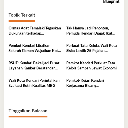
Blueprint
Topik Terkait
Ormas Adat Tamalaki Tegaskan
Tak Hanya Jadi Penonton,
Dukungan terhadap
Pemuda Kendari Diajak Ikut
Keberlanjutan Investasi IPIP
Tentukan Arah Pembangunan
Pemkot Kendari Libatkan
Perkuat Tata Kelola, Wali Kota
Seluruh Elemen Wujudkan Kota
Siska Lantik 25 Pejabat
Tangguh Iklim
Administrator
RSUD Kendari Bakal jadi Pusat
Pemkot Kendari Perkuat Tata
Layanan Kanker Berstandar
Kelola Sampah Lewat Ekonomi
Nasional
Sirkular
Wali Kota Kendari Perintahkan
Pemkot-Kejari Kendari
Evaluasi Rutin Kualitas MBG
Kerjasama Bidang
Pendampingan Hukum ‘Gratis’
Tinggalkan Balasan