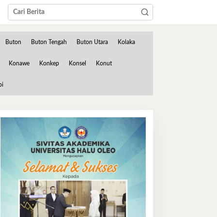
Buton
Buton Tengah
Buton Utara
Kolaka
Konawe
Konkep
Konsel
Konut
bi