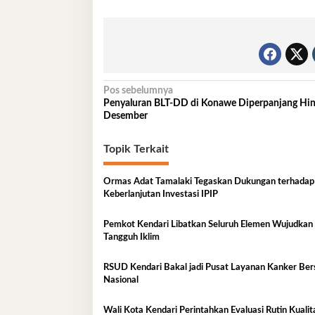
Navigasi
Pos sebelumnya
Penyaluran BLT-DD di Konawe Diperpanjang Hi
pos
Desember
Topik Terkait
Ormas Adat Tamalaki Tegaskan Dukungan terhadap
Keberlanjutan Investasi IPIP
Pemkot Kendari Libatkan Seluruh Elemen Wujudkan
Tangguh Iklim
RSUD Kendari Bakal jadi Pusat Layanan Kanker Ber
Nasional
Wali Kota Kendari Perintahkan Evaluasi Rutin Kual