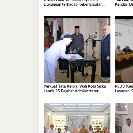
Dukungan terhadap Keberlanjutan
Kendari Di
Investasi IPIP
Pembangu
Perkuat Tata Kelola, Wali Kota Siska
RSUD Kenda
Lantik 25 Pejabat Administrator
Layanan K