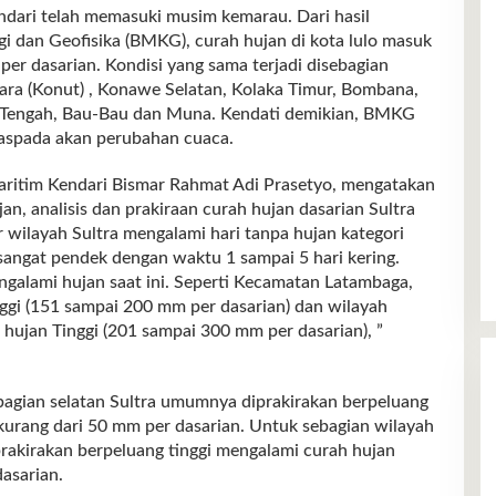
ndari telah memasuki musim kemarau. Dari hasil
i dan Geofisika (BMKG), curah hujan di kota lulo masuk
per dasarian. Kondisi yang sama terjadi disebagian
ara (Konut) , Konawe Selatan, Kolaka Timur, Bombana,
n Tengah, Bau-Bau dan Muna. Kendati demikian, BMKG
aspada akan perubahan cuaca.
aritim Kendari Bismar Rahmat Adi Prasetyo, mengatakan
an, analisis dan prakiraan curah hujan dasarian Sultra
wilayah Sultra mengalami hari tanpa hujan kategori
 sangat pendek dengan waktu 1 sampai 5 hari kering.
ngalami hujan saat ini. Seperti Kecamatan Latambaga,
ggi (151 sampai 200 mm per dasarian) dan wilayah
hujan Tinggi (201 sampai 300 mm per dasarian), ”
agian selatan Sultra umumnya diprakirakan berpeluang
kurang dari 50 mm per dasarian. Untuk sebagian wilayah
prakirakan berpeluang tinggi mengalami curah hujan
asarian.