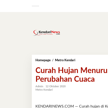
Lewati
ke
konten
Curah
Homepage
/
Metro Kendari
Hujan
Curah Hujan Menur
Menurun,
BMKG
Perubahan Cuaca
Imbau
Waspada
Perubahan
Admin
12 Oktober 2020
Metro Kendari
Cuaca
KENDARINEWS.COM — Curah hujan di Kota