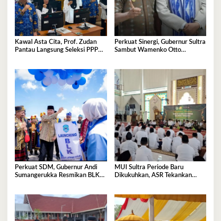
Kawal Asta Cita, Prof. Zudan
Perkuat Sinergi, Gubernur Sultra
Pantau Langsung Seleksi PPPK
Sambut Wamenko Otto
Kemensos di BKN Kendari
Hasibuan
Perkuat SDM, Gubernur Andi
MUI Sultra Periode Baru
Sumangerukka Resmikan BLK
Dikukuhkan, ASR Tekankan
Buteng
Jaga Kemurnian Masjid dan
Perkuat Persatuan