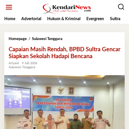
Lewati
ke
konten
Home
Advertorial
Hukum & Kriminal
Evergreen
Sultra
K
Capaian
Homepage
/
Sulawesi Tenggara
Masih
Capaian Masih Rendah, BPBD Sultra Gencar
Rendah,
BPBD
Siapkan Sekolah Hadapi Bencana
Sultra
Ariyani
9 Juli 2026
Gencar
Sulawesi Tenggara
Siapkan
Sekolah
Hadapi
Bencana