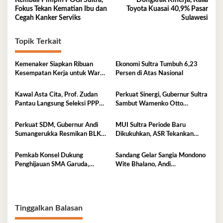
Kembali Pimpin POGI Sultra,
Dongkrak Kinerja, Kalla
Fokus Tekan Kematian Ibu dan
Toyota Kuasai 40,9% Pasar
Cegah Kanker Serviks
Sulawesi
Topik Terkait
Kemenaker Siapkan Ribuan
Ekonomi Sultra Tumbuh 6,23
Kesempatan Kerja untuk Warga
Persen di Atas Nasional
Sultra
Kawal Asta Cita, Prof. Zudan
Perkuat Sinergi, Gubernur Sultra
Pantau Langsung Seleksi PPPK
Sambut Wamenko Otto
Kemensos di BKN Kendari
Hasibuan
Perkuat SDM, Gubernur Andi
MUI Sultra Periode Baru
Sumangerukka Resmikan BLK
Dikukuhkan, ASR Tekankan
Buteng
Jaga Kemurnian Masjid dan
Perkuat Persatuan
Pemkab Konsel Dukung
Sandang Gelar Sangia Mondono
Penghijauan SMA Garuda,
Wite Bhalano, Andi
Serahkan 450 Bibit Tanaman
Sumangerukka Janji Jaga
Bunga
Warisan Budaya dan Persatuan
Bumi Anoa
Tinggalkan Balasan