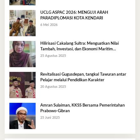
UCLG ASPAC 2026: MENGUJI ARAH
PARADIPLOMASI KOTA KENDARI
6 Mei 2026
Hilirisasi Cakalang Sultra: Menguatkan Nilai
Tambah, Investasi, dan Ekonomi Maritim
Berkelanjutan
25 Agustus 2025
Revitalisasi Gugusdepan, tangkal Tawuran antar
Pelajar melalui Pendidikan Karakter
20 Agustus 2025
Amran Sulaiman, KKSS Bersama Pemerintahan
Prabowo-Gibran
25 Juni 2025