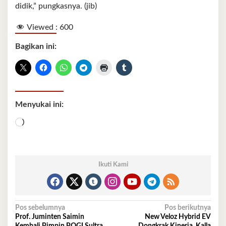
didik,” pungkasnya. (jib)
Viewed :
600
Bagikan ini:
Menyukai ini:
Memuat...
Ikuti Kami
Navigasi
Pos sebelumnya
Pos berikutnya
Prof. Juminten Saimin
New Veloz Hybrid EV
pos