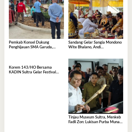
Pemkab Konsel Dukung
Sandang Gelar Sangia Mondono
Penghijauan SMA Garuda,
Wite Bhalano, Andi
Serahkan 450 Bibit Tanaman
Sumangerukka Janji Jaga
Bunga
Warisan Budaya dan Persatuan
Bumi Anoa
Korem 143/HO Bersama
KADIN Sultra Gelar Festival
Rakyat 2026, 300 UMKM
Ramaikan Nobar Semifinal Piala
Dunia
Tinjau Museum Sultra, Menkeb
Fadli Zon: Lukisan Purba Muna
Resmi Jadi Tertua di Dunia