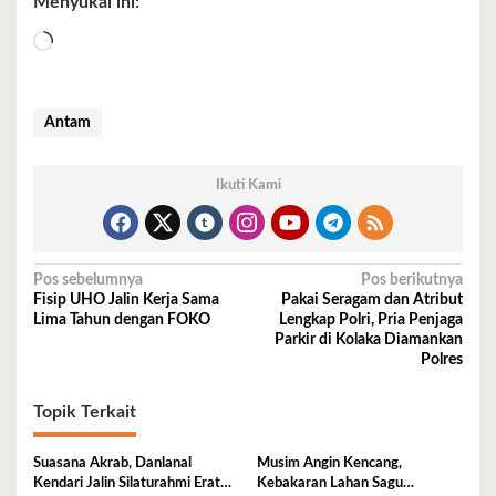
Menyukai ini:
Memuat...
Antam
Ikuti Kami
Navigasi
Pos sebelumnya
Pos berikutnya
Fisip UHO Jalin Kerja Sama
Pakai Seragam dan Atribut
pos
Lima Tahun dengan FOKO
Lengkap Polri, Pria Penjaga
Parkir di Kolaka Diamankan
Polres
Topik Terkait
Suasana Akrab, Danlanal
Musim Angin Kencang,
Kendari Jalin Silaturahmi Erat
Kebakaran Lahan Sagu