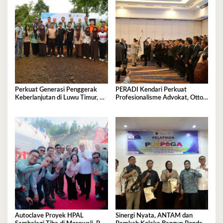
Perkuat Generasi Penggerak
PERADI Kendari Perkuat
Keberlanjutan di Luwu Timur, PT
Profesionalisme Advokat, Otto
Vale Luncurkan Kelas
Hasibuan Minta Pengurus Baru
Konservasi
Jaga Integritas
Autoclave Proyek HPAL
Sinergi Nyata, ANTAM dan