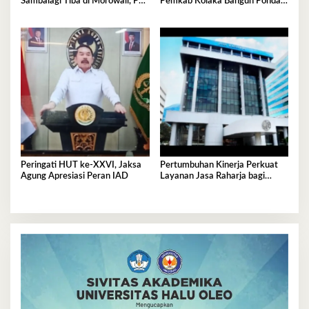
Sambalagi Tiba di Morowali, PT
Pemkab Kolaka Bangun Pondasi
Vale Catat Tonggak Penting
Keluarga Tangguh
Hilirisasi Nikel
Peringati HUT ke-XXVI, Jaksa
Pertumbuhan Kinerja Perkuat
Agung Apresiasi Peran IAD
Layanan Jasa Raharja bagi
Masyarakat