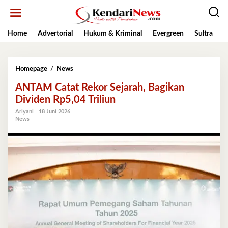
Lewati
ke
konten
Home
Advertorial
Hukum & Kriminal
Evergreen
Sultra
K
ANTAM
Homepage
/
News
Catat
ANTAM Catat Rekor Sejarah, Bagikan
Rekor
Sejarah,
Dividen Rp5,04 Triliun
Bagikan
Ariyani
18 Juni 2026
Dividen
News
Rp5,04
Triliun