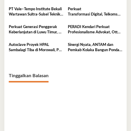
Bersama Insan Pers
Mengancam Perumahan BTN
Fadil Indah
PT Vale–Tempo Institute Bekali
Perkuat
Wartawan Sultra-Sulsel Teknik
Transformasi Digital, Telkomsel
Liputan Investigasi di Sorowako
Dorong Adopsi 5G di
Kota Kendari
Perkuat Generasi Penggerak
PERADI Kendari Perkuat
Keberlanjutan di Luwu Timur, PT
Profesionalisme Advokat, Otto
Vale Luncurkan Kelas
Hasibuan Minta Pengurus Baru
Konservasi
Jaga Integritas
Autoclave Proyek HPAL
Sinergi Nyata, ANTAM dan
Sambalagi Tiba di Morowali, PT
Pemkab Kolaka Bangun Pondasi
Vale Catat Tonggak Penting
Keluarga Tangguh
Hilirisasi Nikel
Tinggalkan Balasan