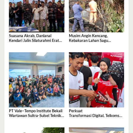
Suasana Akrab, Danlanal
Musim Angin Kencang,
Kendari Jalin Silaturahmi Erat
Kebakaran Lahan Sagu
Bersama Insan Pers
Mengancam Perumahan BTN
Fadil Indah
PT Vale–Tempo Institute Bekali
Perkuat
Wartawan Sultra-Sulsel Teknik
Transformasi Digital, Telkomsel
Liputan Investigasi di Sorowako
Dorong Adopsi 5G di
Kota Kendari