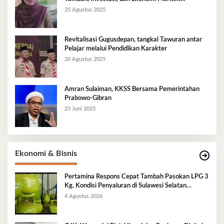
Berkelanjutan
25 Agustus 2025
Revitalisasi Gugusdepan, tangkal Tawuran antar
Pelajar melalui Pendidikan Karakter
20 Agustus 2025
Amran Sulaiman, KKSS Bersama Pemerintahan
Prabowo-Gibran
25 Juni 2025
Ekonomi & Bisnis
Pertamina Respons Cepat Tambah Pasokan LPG 3
Kg, Kondisi Penyaluran di Sulawesi Selatan
Berlangsung Kondusif
4 Agustus 2026