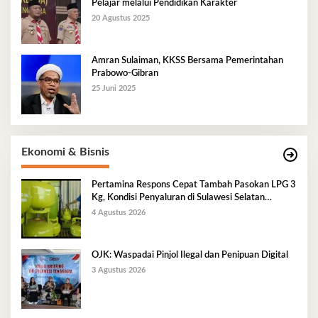
Pelajar melalui Pendidikan Karakter
20 Agustus 2025
Amran Sulaiman, KKSS Bersama Pemerintahan
Prabowo-Gibran
25 Juni 2025
Ekonomi & Bisnis
Pertamina Respons Cepat Tambah Pasokan LPG 3
Kg, Kondisi Penyaluran di Sulawesi Selatan
Berlangsung Kondusif
4 Agustus 2026
OJK: Waspadai Pinjol Ilegal dan Penipuan Digital
3 Agustus 2026