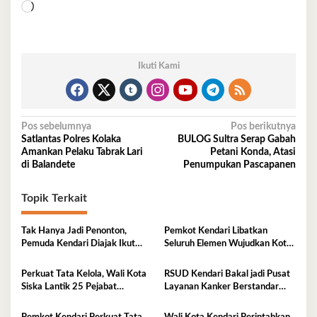
Memuat...
Ikuti Kami
Navigasi
Pos sebelumnya
Pos berikutnya
Satlantas Polres Kolaka
BULOG Sultra Serap Gabah
pos
Amankan Pelaku Tabrak Lari
Petani Konda, Atasi
di Balandete
Penumpukan Pascapanen
Topik Terkait
Tak Hanya Jadi Penonton,
Pemkot Kendari Libatkan
Pemuda Kendari Diajak Ikut
Seluruh Elemen Wujudkan Kota
Tentukan Arah Pembangunan
Tangguh Iklim
Perkuat Tata Kelola, Wali Kota
RSUD Kendari Bakal jadi Pusat
Siska Lantik 25 Pejabat
Layanan Kanker Berstandar
Administrator
Nasional