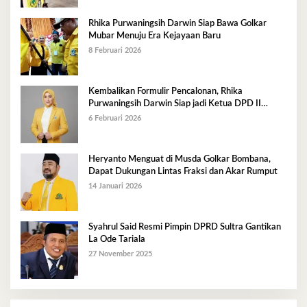
Rhika Purwaningsih Darwin Siap Bawa Golkar
Mubar Menuju Era Kejayaan Baru
8 Februari 2026
Kembalikan Formulir Pencalonan, Rhika
Purwaningsih Darwin Siap jadi Ketua DPD II
Golkar Mubar
6 Februari 2026
Heryanto Menguat di Musda Golkar Bombana,
Dapat Dukungan Lintas Fraksi dan Akar Rumput
14 Januari 2026
Syahrul Said Resmi Pimpin DPRD Sultra Gantikan
La Ode Tariala
27 November 2025