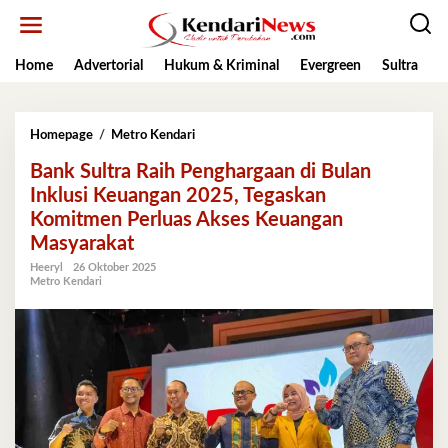
Lewati
ke
konten
Home
Advertorial
Hukum & Kriminal
Evergreen
Sultra
K
Bank
Homepage
/
Metro Kendari
Sultra
Bank Sultra Raih Penghargaan di Bulan
Raih
Penghargaan
Inklusi Keuangan 2025, Tegaskan
di
Komitmen Perluas Akses Keuangan
Bulan
Masyarakat
Inklusi
Keuangan
Heeryl
26 Oktober 2025
2025,
Metro Kendari
Tegaskan
Komitmen
Perluas
Akses
Keuangan
Masyarakat