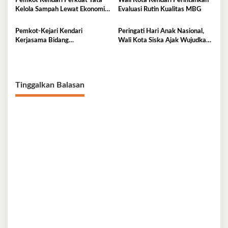
Pemkot Kendari Perkuat Tata
Wali Kota Kendari Perintahkan
Kelola Sampah Lewat Ekonomi
Evaluasi Rutin Kualitas MBG
Sirkular
Pemkot-Kejari Kendari
Peringati Hari Anak Nasional,
Kerjasama Bidang
Wali Kota Siska Ajak Wujudkan
Pendampingan Hukum ‘Gratis’
Kendari Ramah Anak
Tinggalkan Balasan