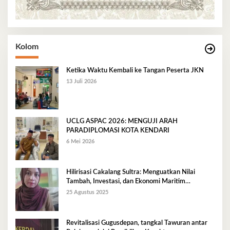
Kolom
Ketika Waktu Kembali ke Tangan Peserta JKN
13 Juli 2026
UCLG ASPAC 2026: MENGUJI ARAH
PARADIPLOMASI KOTA KENDARI
6 Mei 2026
Hilirisasi Cakalang Sultra: Menguatkan Nilai
Tambah, Investasi, dan Ekonomi Maritim
Berkelanjutan
25 Agustus 2025
Revitalisasi Gugusdepan, tangkal Tawuran antar