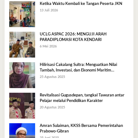
Ketika Waktu Kembali ke Tangan Peserta JKN
13 Juli 2026
UCLG ASPAC 2026: MENGUJI ARAH
PARADIPLOMASI KOTA KENDARI
6 Mei 2026
Hilirisasi Cakalang Sultra: Menguatkan Nilai
Tambah, Investasi, dan Ekonomi Maritim
Berkelanjutan
25 Agustus 2025
Revitalisasi Gugusdepan, tangkal Tawuran antar
Pelajar melalui Pendidikan Karakter
20 Agustus 2025
Amran Sulaiman, KKSS Bersama Pemerintahan
Prabowo-Gibran
25 Juni 2025