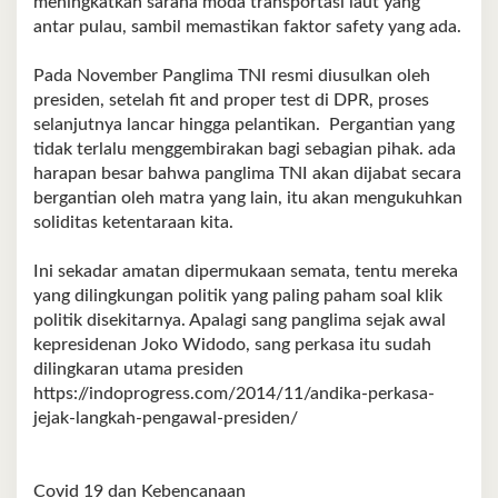
meningkatkan sarana moda transportasi laut yang
u
l
antar pulau, sambil memastikan faktor safety yang ada.
t
r
Pada November Panglima TNI resmi diusulkan oleh
a
presiden, setelah fit and proper test di DPR, proses
selanjutnya lancar hingga pelantikan. Pergantian yang
tidak terlalu menggembirakan bagi sebagian pihak. ada
harapan besar bahwa panglima TNI akan dijabat secara
bergantian oleh matra yang lain, itu akan mengukuhkan
soliditas ketentaraan kita.
Ini sekadar amatan dipermukaan semata, tentu mereka
yang dilingkungan politik yang paling paham soal klik
politik disekitarnya. Apalagi sang panglima sejak awal
kepresidenan Joko Widodo, sang perkasa itu sudah
dilingkaran utama presiden
https://indoprogress.com/2014/11/andika-perkasa-
jejak-langkah-pengawal-presiden/
Covid 19 dan Kebencanaan