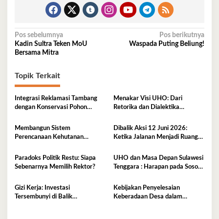
Navigasi
Pos sebelumnya
Pos berikutnya
Kadin Sultra Teken MoU
Waspada Puting Beliung!
pos
Bersama Mitra
Topik Terkait
Integrasi Reklamasi Tambang
Menakar Visi UHO: Dari
dengan Konservasi Pohon
Retorika dan Dialektika
Endemik Sulawesi
Kandidat Menuju Aksi Rektor
2026-2030.
Membangun Sistem
Dibalik Aksi 12 Juni 2026:
Perencanaan Kehutanan
Ketika Jalanan Menjadi Ruang
Berkelanjutan, Integrasi SDM,
Dialog Terakhir
Agroforestry dan Reforma
Paradoks Politik Restu: Siapa
UHO dan Masa Depan Sulawesi
Agraria dalam Tata Kelola
Sebenarnya Memilih Rektor?
Tenggara : Harapan pada Sosok
Hutan Modern
Rektor Pemersatu dan Visioner
Gizi Kerja: Investasi
Kebijakan Penyelesaian
Tersembunyi di Balik
Keberadaan Desa dalam
Produktivitas Nasional
Kawasan Hutan di Bombana