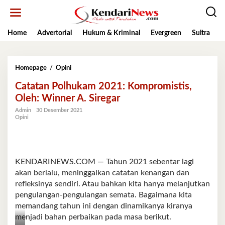
Lewati
ke
konten
Home
Advertorial
Hukum & Kriminal
Evergreen
Sultra
K
Catatan
Homepage
/
Opini
Polhukam
Catatan Polhukam 2021: Kompromistis,
2021:
Kompromistis,
Oleh: Winner A. Siregar
Oleh:
Admin
30 Desember 2021
Winner
Opini
A.
Siregar
KENDARINEWS.COM — Tahun 2021 sebentar lagi
akan berlalu, meninggalkan catatan kenangan dan
refleksinya sendiri. Atau bahkan kita hanya melanjutkan
pengulangan-pengulangan semata. Bagaimana kita
memandang tahun ini dengan dinamikanya kiranya
menjadi bahan perbaikan pada masa berikut.