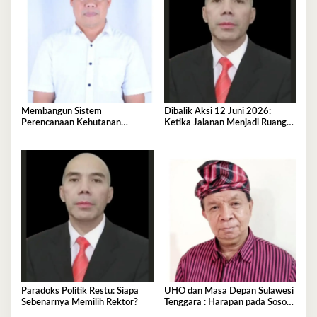
Membangun Sistem
Dibalik Aksi 12 Juni 2026:
Perencanaan Kehutanan
Ketika Jalanan Menjadi Ruang
Berkelanjutan, Integrasi SDM,
Dialog Terakhir
Agroforestry dan Reforma
Agraria dalam Tata Kelola
Hutan Modern
Paradoks Politik Restu: Siapa
UHO dan Masa Depan Sulawesi
Sebenarnya Memilih Rektor?
Tenggara : Harapan pada Sosok
Rektor Pemersatu dan Visioner