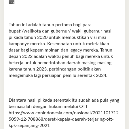
W
i
n
n
e
Tahun ini adalah tahun pertama bagi para
r
bupati/walikota dan gubernur/ wakil gubernur hasil
A
pilkada tahun 2020 untuk membuktikan visi misi
.
kampanye mereka. Kesempatan untuk meletakkan
S
i
dasar bagi kepemimpinan dan legacy mereka. Tahun
r
depan 2022 adalah waktu penuh bagi mereka untuk
e
bekerja untuk pemerintahan daerah masing-masing,
g
a
karena tahun 2023, perbincangan politik akan
r
mengemuka lagi persiapan pemilu serentak 2024.
,
D
o
s
e
Diantara hasil pilkada serentak itu sudah ada pula yang
n
bermasalah dengan hukum melalui OTT
F
a
https://www.cnnindonesia.com/nasional/2021101712
k
5059-12-708868/deret-kepala-daerah-terjaring-ott-
u
kpk-sepanjang-2021
l