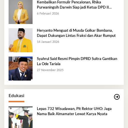
Kembalikan Formulir Pencalonan, Rhika
Purwaningsih Darwin Siap jadi Ketua DPD II
Golkar Mubar
6 Februari 2026
Heryanto Menguat di Musda Golkar Bombana,
Dapat Dukungan Lintas Fraksi dan Akar Rumput
14 Januari 2026
Syahrul Said Resmi Pimpin DPRD Sultra Gantikan
La Ode Tariala
27 November 2025
Edukasi
Lepas 732 Wisudawan, Plt Rektor UHO: Jaga
Nama Baik Almamater Lewat Karya Nyata