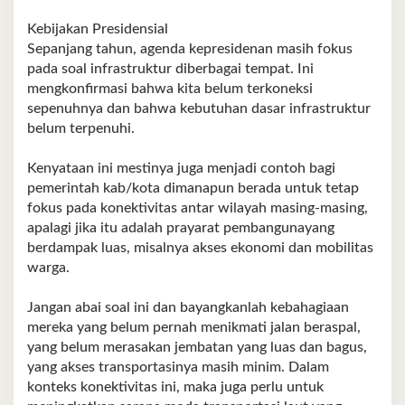
t
a
Kebijakan Presidensial
s
Sepanjang tahun, agenda kepresidenan masih fokus
H
pada soal infrastruktur diberbagai tempat. Ini
u
k
mengkonfirmasi bahwa kita belum terkoneksi
u
sepenuhnya dan bahwa kebutuhan dasar infrastruktur
m
belum terpenuhi.
d
a
n
Kenyataan ini mestinya juga menjadi contoh bagi
P
pemerintah kab/kota dimanapun berada untuk tetap
a
fokus pada konektivitas antar wilayah masing-masing,
s
c
apalagi jika itu adalah prayarat pembangunayang
a
berdampak luas, misalnya akses ekonomi dan mobilitas
S
warga.
a
r
j
Jangan abai soal ini dan bayangkanlah kebahagiaan
a
mereka yang belum pernah menikmati jalan beraspal,
n
yang belum merasakan jembatan yang luas dan bagus,
a
U
yang akses transportasinya masih minim. Dalam
n
konteks konektivitas ini, maka juga perlu untuk
s